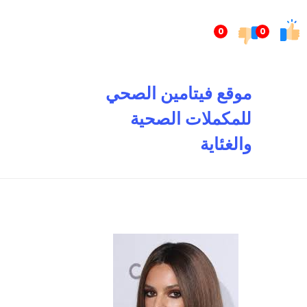
تخطى
إلى
0
0
المحتوى
موقع فيتامين الصحي
للمكملات الصحية
والغئاية