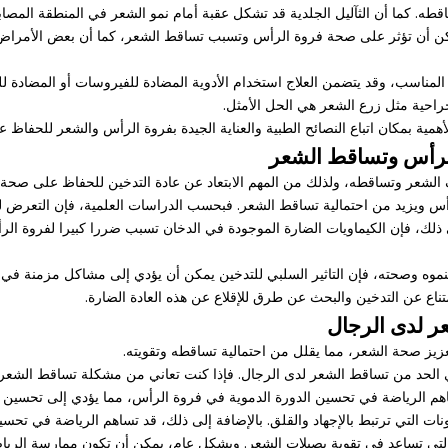
طه. كما أن الثآليل الجلدية قد تشكل عقبة أمام نمو الشعر في المنطقة المصاب
يمكن أن تؤثر على صحة فروة الرأس وتسبب تساقط الشعر، كما أن بعض الأمراض 
مناسب، وقد يتضمن العلاج استخدام الأدوية المضادة للفيروسات أو المضادة ل
راحية مثل زرع الشعر هي الحل الأمثل.
أهمية بمكان اتباع النصائح الطبية والعناية الجيدة بفروة الرأس والشعر للحفاظ 
الرأس وتساقط الشعر
 الشعر وتساقطه، ولذلك من المهم الابتعاد عن عادة التدخين للحفاظ على صحة 
رأس ويزيد من احتمالية تساقط الشعر. فبحسب الدراسات العلمية، فإن التعرض لل
ى ذلك، فإن الكيماويات الضارة الموجودة في الدخان تسبب ضررا كبيرا لفروة ا
نموه وصحته، فإن التاثير السلبي للتدخين يمكن أن يؤدي إلى مشاكل مزمنة في
ع عن التدخين والبحث عن طرق للإقلاع عن هذه العادة الضارة.
ر لدى الرجال
زيز صحة الشعر، مما يقلل من احتمالية تساقطه وتقويته.
 الحد من تساقط الشعر لدى الرجال. فإذا كنت تعاني من مشكلة تساقط الشعر، ف
 الرياضة في تحسين الدورة الدموية في فروة الرأس، مما يؤدي إلى تحسين تغذ
ات التي ترتبط بالإجهاد والقلق. بالإضافة إلى ذلك، قد تساهم الرياضة في تحس
التي تساعد في تقوية بصيلات الشعر. وبشكل عام، يمكن أن تكون ممارسة الرياضة