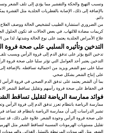
وتسبب التهيج والحكة والتقشير مما يؤدي إلى تلف الشعر وتساق
بالإضافة إلى ذلك، الإصابة بالفطريات الجلدية مثل القشرة 
دائم.
من الضروري استشارة الطبيب لتشخيص الحالة ووصف العلاج ال
كريمات مضادة للالتهاب. في بعض الحالات قد تكون الحلول الج
علاج الأمراض الجلدية يعتمد على نوع الحالة وشدتها، لذا من ال
التدخين وتأثيره السلبي على صحة فروة 
تدخين التبغ يؤثر على تدفق الدم إلى فروة الرأس ويسبب تلف
التدخين يعتبر أحد العوامل التي تؤثر سلبا على صحة فروة ال
سلبا على نمو الشعر ويزيد من احتمالية تساقطه. بالإضافة إل
على إنتاج الشعر بشكل صحي.
بما أن الشعر يعتمد على تدفق الدم الصحي في فروة الرأس ل
في الحفاظ على صحة فروة رأسهم وتقليل تساقط الشعر الامتنا
فوائد ممارسة الرياضة لتقليل تساقط الشع
ممارسة الرياضة بانتظام تعزز تدفق الدم إلى فروة الرأس وتع
تشير الدراسات إلى أن ممارسة الرياضة بانتظام قد تساعد في
على صحة فروة الرأس وجودة الشعر. علاوة على ذلك، قد تساهم
تقليل مستويات الهرمونات المسببة لتساقط الشعر مثل الهرمون
الشعر مثل الهرمونات المرتبطة بالتمثيل الغذائي والهرمونات 