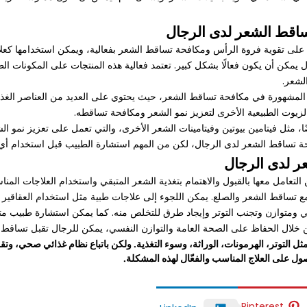
تساقط الشعر لدى الرجال
 على تقوية فروة الرأس ومكافحة تساقط الشعر بفعالية، ويمكن استخدامها كعل
 يمكن أن يكون فعالًا بشكل كبير. تعتمد فعالية هذه المنتجات على المكونات ال
لشعر.
ة المشهورة في مكافحة تساقط الشعر، حيث يحتوي على العديد من العناصر الغذا
لزيوت الطبيعية الأخرى لتعزيز نمو الشعر ومكافحة تساقطه.
ا، مثل فيتامين بيوتين وفيتامينات الشعر الأخرى، والتي تعمل على تعزيز نمو الش
ة تساقط الشعر لدى الرجال، لكن من المهم استشارة الطبيب قبل استخدام أي 
عر لدى الرجال
تعامل معها بالقبول والاهتمام بتغذية الشعر المتبقي واستخدام العلاجات المناسبة
ع تساقط الشعر والصلع. يمكن اللجوء إلى علاجات طبية مثل استخدام العقاقير الم
صحي ومتوازن وتجنب التوتر وإيجاد طرق للتخلص منه. كما يمكن استشارة طبيب م
خلال الحفاظ على الصحة العامة والتوازن النفسي، يمكن للرجال تقبل تساقط 
 التوتر، الهرمونات، الوراثة، وسوء التغذية. ولكن باتباع نظام غذائي صحي، وتقل
 على العلاج المناسب والفعّال لهذه المشكلة.
Pinterest