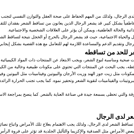
لدى الرجال، ولذلك من المهم الحفاظ على صحة العقل والتوازن النفسي لتجنب 
وعاطفياً بشكل كبير. قد يشعر الرجال الذين يعانون من تساقط الشعر بفقدان لل
ذاتية والحالة العاطفية، ويمكن أن يؤثر على العلاقات الشخصية والاجتماعية.
عمل والحياة الاجتماعية، حيث قد يشعر الرجال بالحرج أو الخجل نتيجة لتساقط الش
جال وتقديم الدعم والمساعدة اللازمة لهم للتعامل مع هذه القضية بشكل إيجابي
شعر للحد من تساقطه
ات صحية ومناسبة لنوع الشعر، ويجب الابتعاد عن المنتجات ذات المواد الكيميائ
تساقطه، يجب البحث عن المنتجات التي تحتوي على مكونات طبيعية وخالية من الك
ت مثل زيت جوز الهند وزيت الأرجان والبيوتين وفيتامينات مثل البيوتين وفيتامينات A
روتينات والفيتامينات لتقوية الشعر وتحفيز نموه. كما يجب تجنب الحرارة الز
وقة والتي تحظى بسمعة جيدة في صناعة العناية بالشعر. كما ينصح بمراجعة الا
عر لدى الرجال
اقط الشعر لدى الرجال، ولذلك يجب الاهتمام بعلاج تلك الأمراض واتباع نصائح
 الأمراض مثل الصدفية والإكزيما والثآليل الجلدية قد تؤثر على فروة الرأس 