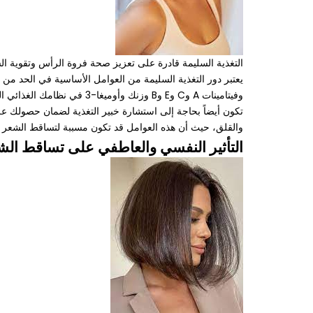
التغذية السليمة قادرة على تعزيز صحة فروة الرأس وتقوية الش
يعتبر دور التغذية السليمة من العوامل الأساسية في الحد من 
وفيتامينات A وC وE وB وزن
تكون أيضاً بحاجة إلى استشارة خبير التغذية لضمان حصولك على 
والقلق، حيث أن هذه العوامل قد تكون مسببة لتساقط الشعر ل
التأثير النفسي والعاطفي على تساقط الش