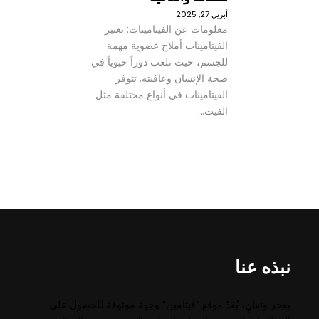
أبريل 27, 2025
معلومات عن الفيتامينات: تعتبر
الفيتامينات أملاح عضوية مهمة
للجسم، حيث تلعب دوراً حيوياً في
صحة الإنسان وعافيته. تتوفر
الفيتامينات في أنواع مختلفة مثل
الفيت…
نبذه عنا
بفخر وتفانٍ، يُعَدّ موقع “فيتامين” وجهة موثوقة للحصول على