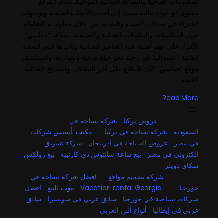
المعلومات الصحية والنصائح الغذائية الموجهة. يقدم الموقع
محتوى ذو جودة عالية يستند إلى أحدث الأبحاث العلمية وتوجيهات
الخبراء في مجالات الصحة والتغذية. من خلال معلوماته الشاملة
حول الفيتامينات والمكملات الغذائية والطبيعية، يساعد “فيتامين”
الأفراد على فهم أهمية هذه العناصر الغذائية وتأثيرها على الصحة
العامة. انضم إلينا في رحلة نحو حياة صحية ومتوازنة، واستكشف
موقع “فيتامين” الآن للاطلاع على آخر المقالات والنصائح الغذائية
القيمة.
Read More
عروض تركيا
شركة سياحة في
السعودية
شركة سياحة في تركيا
مكتب تأسيس شركات
في مصر
عروض السياحة في أذربيجان
شركة تسويق
الكتروني في مصر
بيع ساعة سانتوس دي كارتييه
بيع رولكس
سكاي دويلر
شركة تصميم مواقع
افضل شركة سياحة في
جورجيا
Vacation rental Georgia
بيوت للبيع
افضل
شركات سياحية في جورجيا
سائق عربي في سويسرا
سائق
عربي في إيطاليا
أنواع البن العربي