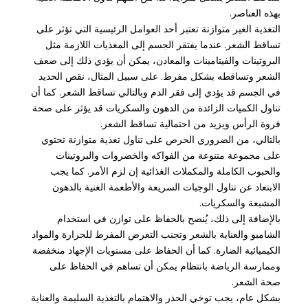
بهذه العناصر.
التغذية الغير متوازنة تعتبر أحد العوامل الرئيسية التي تؤثر على
تساقط الشعر. عندما يفتقر الجسم إلى المغذيات اللازمة مثل
البروتينات والفيتامينات والمعادن، يمكن أن يؤدي ذلك إلى ضعف
الشعر وتساقطه بشكل مفرط. على سبيل المثال، نقص الحديد
في الجسم قد يؤدي إلى فقر الدم وبالتالي تساقط الشعر. كما أن
تناول الكميات الزائدة من الدهون والسكريات قد يؤثر على صحة
فروة الرأس ويزيد من احتمالية تساقط الشعر.
بالتالي، من الضروري الحرص على تناول تغذية متوازنة تحتوي
على مجموعة متنوعة من الفواكه والخضروات والبروتينات
والحبوب الكاملة والمكملات الغذائية إن لزم الأمر. كما يجب
الابتعاد عن تناول الوجبات السريعة والأطعمة الغنية بالدهون
المشبعة والسكريات.
بالإضافة إلى ذلك، يُنصح بالحفاظ على توازن في استخدام
الشامبو والعناية بالشعر وتجنب التعرض المفرط للحرارة والمواد
الكيميائية الضارة. كما أن الحفاظ على مستويات الإجهاد منخفضة
وممارسة الرياضة بانتظام يمكن أن تساهم في الحفاظ على
صحة الشعر.
بشكل عام، يجب توخي الحذر والاهتمام بالتغذية السليمة والعناية