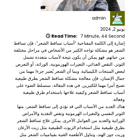
admin
يونيو 2, 2024
Read Time:
7 Minute, 44 Second
إشارة إلى الكلمة المفتاحية “أسباب تساقط الشعر”، فإن تساقط
الشعر هو مشكلة تواجه الكثير من الأشخاص في مراحل مختلفة
من حياتهم. فهو يمكن أن يكون نتيجة لأسباب متعددة تشمل
التوتر، النقص الغذائي، التغيرات الهورمونية، الوراثة، أو التعرض
لبعض المنتجات الكيميائية. وبما أن الشعر يُعتبر جزءا مهما من
جمال الإنسان، فإن معالجة مشكلة تساقط الشعر بطرق طبيعية
تصبح أمرا مهما للكثيرين. في هذه المقالة، سنسلط الضوء على
أسباب تساقط الشعر وكيفية علاجها باستخدام طرق طبيعية
وفعالة.
هناك العديد من الأسباب التي قد تؤدي إلى تساقط الشعر، منها
التوتر النفسي والتغيرات الهرمونية ونقص التغذية والأمراض
الوراثية والعديد من العوامل الأخرى. يمكن علاج تساقط الشعر
بطرق طبيعية مثل استخدام الزيوت الطبيعية مثل زيت الأرغان
وزيت جوز الهند، وتناول الأطعمة الغنية بفيتامينات الشعر مثل