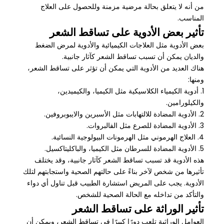
من أنه لا يتعلق بحالة مرضية مزمنة وللحصول على العلاج
المناسب.
تأثير بعض الأدوية على تساقط الشعر
بعض الأدوية مثل العلاجات الكيميائية والأدوية لمرض الضغط
والديان يمكن أن تسبب تساقط الشعر كآثار جانبية.
هناك العديد من الأدوية التي يمكن أن تؤثر على تساقط الشعر،
ومنها:
1. أدوية الكيمياء الكلاسيكية مثل الكيميا، والكيميدين،
والكيلورامين.
2. الأدوية المضادة للالتهابات مثل الأسبرين والايبوبروفين.
3. الأدوية المضادة للصرع مثل الفالبروات.
4. العلاج الهرموني مثل الهرمونات البيولوجية النسائية.
5. الأدوية المضادة للسرطان مثل الكيميا، والباكليتاكسيل.
هذه الأدوية قد تسبب تساقط الشعر كآثار جانبية، وقد يختلف
تأثيرها من شخص لآخر بناءً على حالتهم الصحية واستجابتهم لتلك
الأدوية. يجب على المريض استشارة الطبيب قبل تناول أي دواء
والتأكد من تداخله مع الحالة الصحية للشخص.
تأثير الوراثة على تساقط الشعر
العوامل الوراثية تلعب دورًا كبيرًا في تساقط الشعر، ويمكن أن