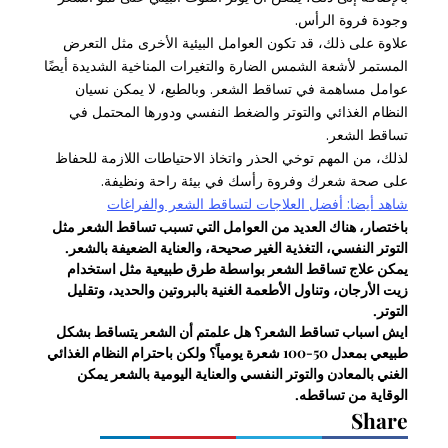
وجودة فروة الرأس.
علاوة على ذلك، قد تكون العوامل البيئية الأخرى مثل التعرض
المستمر لأشعة الشمس الضارة والتغيرات المناخية الشديدة أيضًا
عوامل مساهمة في تساقط الشعر. وبالطبع، لا يمكن نسيان
النظام الغذائي والتوتر والضغط النفسي ودورها المحتمل في
تساقط الشعر.
لذلك، من المهم توخي الحذر واتخاذ الاحتياطات اللازمة للحفاظ
على صحة شعرك وفروة رأسك في بيئة راحة ونظيفة.
شاهد أيضا: أفضل العلاجات لتساقط الشعر والفراغات
باختصار، هناك العديد من العوامل التي تسبب تساقط الشعر مثل
التوتر النفسي، التغذية الغير صحيحة، والعناية الضعيفة بالشعر.
يمكن علاج تساقط الشعر بواسطة طرق طبيعية مثل استخدام
زيت الأرجان، وتناول الأطعمة الغنية بالبروتين والحديد، وتقليل
التوتر.
ايش اسباب تساقط الشعر؟ هل علمتم أن الشعر يتساقط بشكل
طبيعي بمعدل 50-100 شعرة يومياً؟ ولكن باحترام النظام الغذائي
الغني بالمعادن والتوتر النفسي والعناية اليومية بالشعر يمكن
الوقاية من تساقطه.
Share