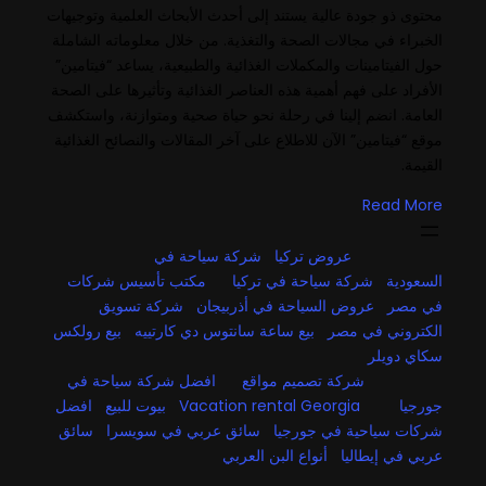
محتوى ذو جودة عالية يستند إلى أحدث الأبحاث العلمية وتوجيهات
الخبراء في مجالات الصحة والتغذية. من خلال معلوماته الشاملة
حول الفيتامينات والمكملات الغذائية والطبيعية، يساعد “فيتامين”
الأفراد على فهم أهمية هذه العناصر الغذائية وتأثيرها على الصحة
العامة. انضم إلينا في رحلة نحو حياة صحية ومتوازنة، واستكشف
موقع “فيتامين” الآن للاطلاع على آخر المقالات والنصائح الغذائية
القيمة.
Read More
عروض تركيا
شركة سياحة في
السعودية
شركة سياحة في تركيا
مكتب تأسيس شركات
في مصر
عروض السياحة في أذربيجان
شركة تسويق
الكتروني في مصر
بيع ساعة سانتوس دي كارتييه
بيع رولكس
سكاي دويلر
شركة تصميم مواقع
افضل شركة سياحة في
جورجيا
Vacation rental Georgia
بيوت للبيع
افضل
شركات سياحية في جورجيا
سائق عربي في سويسرا
سائق
عربي في إيطاليا
أنواع البن العربي