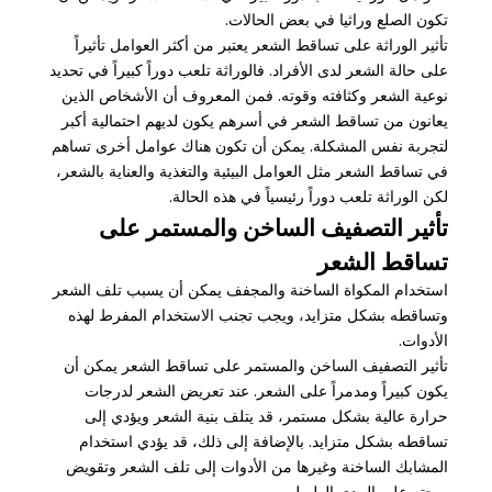
تكون الصلع وراثيا في بعض الحالات.
تأثير الوراثة على تساقط الشعر يعتبر من أكثر العوامل تأثيراً
على حالة الشعر لدى الأفراد. فالوراثة تلعب دوراً كبيراً في تحديد
نوعية الشعر وكثافته وقوته. فمن المعروف أن الأشخاص الذين
يعانون من تساقط الشعر في أسرهم يكون لديهم احتمالية أكبر
لتجربة نفس المشكلة. يمكن أن تكون هناك عوامل أخرى تساهم
في تساقط الشعر مثل العوامل البيئية والتغذية والعناية بالشعر،
لكن الوراثة تلعب دوراً رئيسياً في هذه الحالة.
تأثير التصفيف الساخن والمستمر على
تساقط الشعر
استخدام المكواة الساخنة والمجفف يمكن أن يسبب تلف الشعر
وتساقطه بشكل متزايد، ويجب تجنب الاستخدام المفرط لهذه
الأدوات.
تأثير التصفيف الساخن والمستمر على تساقط الشعر يمكن أن
يكون كبيراً ومدمراً على الشعر. عند تعريض الشعر لدرجات
حرارة عالية بشكل مستمر، قد يتلف بنية الشعر ويؤدي إلى
تساقطه بشكل متزايد. بالإضافة إلى ذلك، قد يؤدي استخدام
المشابك الساخنة وغيرها من الأدوات إلى تلف الشعر وتقويض
صحته على المدى الطويل.