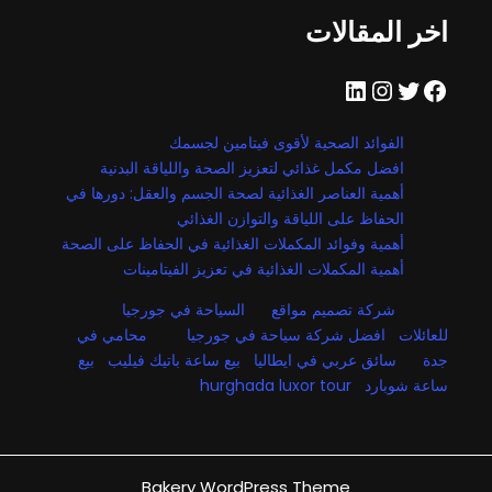
اخر المقالات
فيسبوك
تويتر
إنستجرام
لينكد إن
الفوائد الصحية لأقوى فيتامين لجسمك
افضل مكمل غذائي لتعزيز الصحة واللياقة البدنية
أهمية العناصر الغذائية لصحة الجسم والعقل: دورها في
الحفاظ على اللياقة والتوازن الغذائي
أهمية وفوائد المكملات الغذائية في الحفاظ على الصحة
أهمية المكملات الغذائية في تعزيز الفيتامينات
شركة تصميم مواقع
السياحة في جورجيا
للعائلات
افضل شركة سياحة في جورجيا
محامي في
جدة
سائق عربي في ايطاليا
بيع ساعة باتيك فيليب
بيع
ساعة شوبارد
hurghada luxor tour
Bakery WordPress Theme