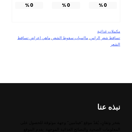
%
0
%
0
%
0
مكملات غذائية
تساقط شعر الراس
, 
مااسباب سقوط الشعر
, 
ماهي اعراض تساقط
الشعر
نبذه عنا
بفخر وتفانٍ، يُعَدّ موقع “فيتامين” وجهة موثوقة للحصول على
المعلومات الصحية والنصائح الغذائية الموجهة. يقدم الموقع