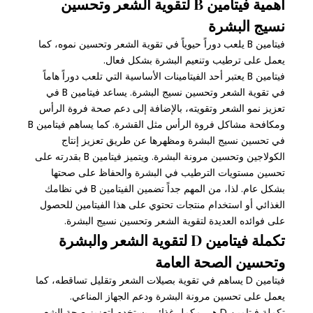
أهمية فيتامين B لتقوية الشعر وتحسين
نسيج البشرة
فيتامين B يلعب دوراً حيوياً في تقوية الشعر وتحسين نموه، كما
يعمل على ترطيب وتنعيم البشرة بشكل فعال.
فيتامين B يعتبر أحد الفيتامينات الأساسية التي تلعب دوراً هاماً
في تقوية الشعر وتحسين نسيج البشرة. يساعد فيتامين B في
تعزيز نمو الشعر وتقويته، بالإضافة إلى دعم صحة فروة الرأس
ومكافحة مشاكل فروة الرأس مثل القشرة. كما يساهم فيتامين B
في تحسين نسيج البشرة ومظهرها عن طريق تعزيز إنتاج
الكولاجين وتحسين مرونة البشرة. ويتميز فيتامين B بقدرته على
تحسين مستويات الترطيب في البشرة والحفاظ على صحتها
بشكل عام. لذا، من المهم جداً تضمين الفيتامين B في نظامك
الغذائي أو استخدام منتجات تحتوي على هذا الفيتامين للحصول
على فوائده العديدة لتقوية الشعر وتحسين نسيج البشرة.
تكملة فيتامين D لتقوية الشعر والبشرة
وتحسين الصحة العامة
فيتامين D يساهم في تقوية بصيلات الشعر وتقليل تساقطه، كما
يعمل على تحسين مرونة البشرة ودعم الجهاز المناعي.
تكملة فيتامين D هي مكمل غذائي يستخدم لتعزيز صحة الشعر،