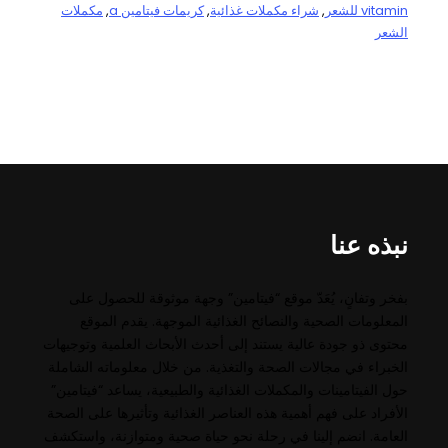
vitamin للشعر
, 
شراء مكملات غذائية
, 
كريمات فيتامين a
, 
مكملات
الشعر
نبذه عنا
بفخر وتفانٍ، يُعَدّ موقع “فيتامين” وجهة موثوقة للحصول على
المعلومات الصحية والنصائح الغذائية الموجهة. يقدم الموقع
محتوى ذو جودة عالية يستند إلى أحدث الأبحاث العلمية وتوجيهات
الخبراء في مجالات الصحة والتغذية. من خلال معلوماته الشاملة
حول الفيتامينات والمكملات الغذائية والطبيعية، يساعد “فيتامين”
الأفراد على فهم أهمية هذه العناصر الغذائية وتأثيرها على الصحة
العامة. انضم إلينا في رحلة نحو حياة صحية ومتوازنة، واستكشف