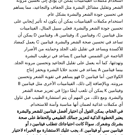
استخدام مكملات الفيتامينات يمكن أن يؤدي إلى تحسين مرونة
الشعر وتقليل مشاكل البشرة مثل الجفاف والتجاعيد، مما يساهم
في تحسين جودة الشعر والبشرة بشكل عام.
استخدام مكملات الفيتامينات يمكن أن يكون له تأثير إيجابي على
تحسين جودة الشعر والبشرة. فعلى سبيل المثال، الفيتامينات
مثل فيتامين C، وفيتامين E، وفيتامين A، وفيتامين D يمكن أن
تساعد في تحسين صحة الشعر والبشرة. فيتامين C يعمل كمضاد
للأكسدة ويساعد في تقليل تلف الجلد وحمايته من الأضرار
الناجمة عن الشمس. فيتامين E يساعد في ترطيب البشرة
وتهدئتها، كما أنه يعمل على تقليل التجاعيد وتحسين مرونة الجلد.
بينما فيتامين A يساعد في تجديد خلايا البشرة ويحفز إنتاج
الكولاجين. أما فيتامين D فهو يساهم في تقوية الشعر وتحسين
مرونته. وبالإضافة إلى ذلك، الفيتامينات الأخرى مثل فيتامين B
وفيتامين K يمكن أن تلعب أيضًا دورًا في تعزيز صحة الشعر
والبشرة. ومع ذلك، من المهم أن يتم استشارة الطبيب قبل تناول
أي مكملات غذائية لضمان أنها مناسبة وآمنة للاستخدام.
في الختام، يمكن القول أن اختيار أفضل فيتامين للشعر والبشرة
يعتبر الخطوة الذكية لتعزيز جمالك الطبيعي والحفاظ على صحة
بشرتك وشعرك. سواءً كانت احتياجاتك تتطلب فيتامين د أو
فيتامين سي أو فيتامين E، يجب عليك الاستشارة مع الخبراء لاختيار