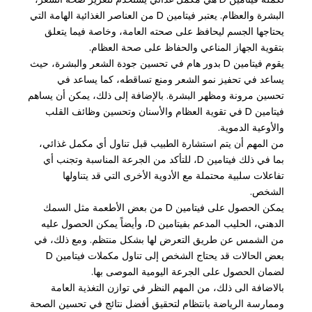
البشرة والعظام. يعتبر فيتامين D من العناصر الغذائية الهامة التي
يحتاجها الجسم ليحافظ على صحته العامة، وخاصة فيما يتعلق
بتقوية الجهاز المناعي والحفاظ على صحة العظام.
يقوم فيتامين D بدور هام في تحسين جودة الشعر والبشرة، حيث
يساعد في تحفيز نمو الشعر ومنع تساقطه، كما يساعد في
تحسين مرونة ومظهر البشرة. بالإضافة إلى ذلك، يمكن أن يساهم
فيتامين D في تقوية العظام والأسنان وتحسين وظائف القلب
والأوعية الدموية.
من المهم أن يتم استشارة الطبيب قبل تناول أي مكمل غذائي،
بما في ذلك فيتامين D، للتأكد من الجرعة المناسبة وتجنب أي
تفاعلات سلبية محتملة مع الأدوية الأخرى التي قد يتناولها
الشخص.
يمكن الحصول على فيتامين D من بعض الأطعمة مثل السمك
الدهني، الحليب المدعم بفيتامين D، وأيضاً يمكن الحصول عليه
من الشمس عن طريق التعرض لها بشكل منتظم. ومع ذلك، في
بعض الحالات قد يحتاج الشخص إلى تناول مكملات فيتامين D
لضمان الحصول على الجرعة اليومية الموصى بها.
بالاضافة الى ذلك، من المهم النظر في توازن التغذية العامة
وممارسة الرياضة بانتظام لتحقيق أفضل نتائج في تحسين الصحة