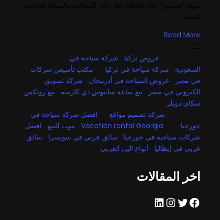
موقع “فيتامين” الآن للاطلاع على آخر المقالات والنصائح الغذائية
القيمة.
Read More
عروض تركيا
شركة سياحة في
السعودية
شركة سياحة في تركيا
مكتب تأسيس شركات
في مصر
عروض السياحة في أذربيجان
شركة تسويق
الكتروني في مصر
بيع ساعة سانتوس دي كارتييه
بيع رولكس
سكاي دويلر
شركة تصميم مواقع
افضل شركة سياحة في
جورجيا
Vacation rental Georgia
بيوت للبيع
افضل
شركات سياحية في جورجيا
سائق عربي في سويسرا
سائق
عربي في إيطاليا
أنواع البن العربي
اخر المقالات
فيسبوك
تويتر
إنستجرام
لينكد إن