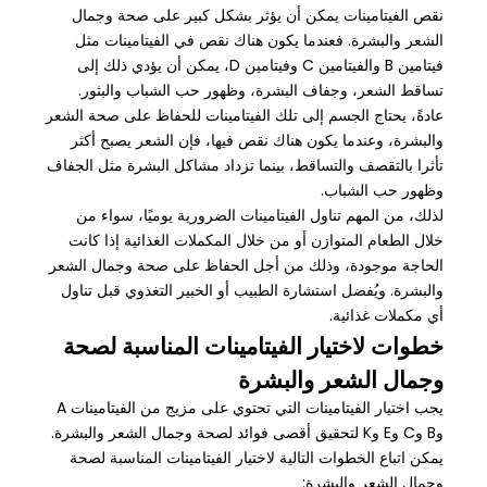
نقص الفيتامينات يمكن أن يؤثر بشكل كبير على صحة وجمال
الشعر والبشرة. فعندما يكون هناك نقص في الفيتامينات مثل
فيتامين B والفيتامين C وفيتامين D، يمكن أن يؤدي ذلك إلى
تساقط الشعر، وجفاف البشرة، وظهور حب الشباب والبثور.
عادةً، يحتاج الجسم إلى تلك الفيتامينات للحفاظ على صحة الشعر
والبشرة، وعندما يكون هناك نقص فيها، فإن الشعر يصبح أكثر
تأثرا بالتقصف والتساقط، بينما تزداد مشاكل البشرة مثل الجفاف
وظهور حب الشباب.
لذلك، من المهم تناول الفيتامينات الضرورية يوميًا، سواء من
خلال الطعام المتوازن أو من خلال المكملات الغذائية إذا كانت
الحاجة موجودة، وذلك من أجل الحفاظ على صحة وجمال الشعر
والبشرة. ويُفضل استشارة الطبيب أو الخبير التغذوي قبل تناول
أي مكملات غذائية.
خطوات لاختيار الفيتامينات المناسبة لصحة
وجمال الشعر والبشرة
يجب اختيار الفيتامينات التي تحتوي على مزيج من الفيتامينات A
وB وC وE وK لتحقيق أقصى فوائد لصحة وجمال الشعر والبشرة.
يمكن اتباع الخطوات التالية لاختيار الفيتامينات المناسبة لصحة
وجمال الشعر والبشرة: