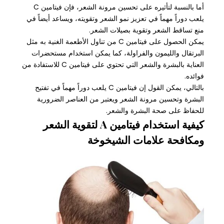
أما بالنسبة لتأثيره على تحسين مرونة الشعر، فإن فيتامين C
يلعب دوراً مهماً في تعزيز نمو الشعر وتقويته، ويساعد أيضاً في
منع تساقط الشعر وتقوية بصيلات الشعر.
يمكن الحصول على فيتامين C من تناول الأطعمة الغنية به مثل
البرتقال والليمون والفراولة، كما يمكن استخدام مستحضرات
العناية بالبشرة والشعر التي تحتوي على فيتامين C للاستفادة من
فوائده.
بالتالي، يمكن القول إن فيتامين C يلعب دوراً مهماً في تفتيح
البشرة وتحسين مرونة الشعر ويعتبر من العناصر الضرورية
للحفاظ على صحة البشرة والشعر.
كيفية استخدام فيتامين A لتقوية الشعر
ومكافحة علامات الشيخوخة