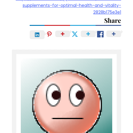
supplements-for-optimal-health-and-vitality-
2828b175e3e1
Share