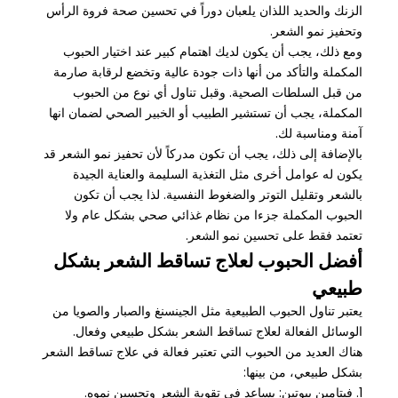
الزنك والحديد اللذان يلعبان دوراً في تحسين صحة فروة الرأس
وتحفيز نمو الشعر.
ومع ذلك، يجب أن يكون لديك اهتمام كبير عند اختيار الحبوب
المكملة والتأكد من أنها ذات جودة عالية وتخضع لرقابة صارمة
من قبل السلطات الصحية. وقبل تناول أي نوع من الحبوب
المكملة، يجب أن تستشير الطبيب أو الخبير الصحي لضمان انها
آمنة ومناسبة لك.
بالإضافة إلى ذلك، يجب أن تكون مدركاً لأن تحفيز نمو الشعر قد
يكون له عوامل أخرى مثل التغذية السليمة والعناية الجيدة
بالشعر وتقليل التوتر والضغوط النفسية. لذا يجب أن تكون
الحبوب المكملة جزءا من نظام غذائي صحي بشكل عام ولا
تعتمد فقط على تحسين نمو الشعر.
أفضل الحبوب لعلاج تساقط الشعر بشكل
طبيعي
يعتبر تناول الحبوب الطبيعية مثل الجينسنغ والصبار والصويا من
الوسائل الفعالة لعلاج تساقط الشعر بشكل طبيعي وفعال.
هناك العديد من الحبوب التي تعتبر فعالة في علاج تساقط الشعر
بشكل طبيعي، من بينها:
1. فيتامين بيوتين: يساعد في تقوية الشعر وتحسين نموه.