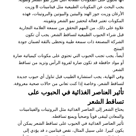
يجب البحث عن المكونات الطبيعية مثل فيتامينات B وزيت
الأرغان وزيت جوز الهند والبيتين والبيوتين والبروتينات، فهذه
المكونات تعتبر فعالة لتحفيز نمو الشعر وتقويته.
علاوة على ذلك، من المهم التحقق من سمعة العلامة التجارية
قبل شراء الحبوب الطبيعية لتساقط الشعر. يجب أن تكون
الشركة المصنعة ذات سمعة طيبة وتحظى بالثقة لضمان جودة
المنتج.
أيضاً، يجب تجنب الحبوب التي تحتوي على مكونات كيميائية ضارة
أو مواد حافظة قد تكون ضارة لفروة الرأس وتزيد من تساقط
الشعر.
وفي النهاية، يجب استشارة الطبيب قبل تناول أي حبوب جديدة
لتساقط الشعر، وخاصة إذا كنت تعاني من حالات صحية معروفة.
تأثير العناصر الغذائية في الحبوب على
تساقط الشعر
يحتاج الشعر إلى العناصر الغذائية مثل البروتينات والفيتامينات
والمعادن ليبقى قوياً وصحياً ويمنع تساقطه.
تأثير العناصر الغذائية في الحبوب على تساقط الشعر يمكن أن
يكون كبيرا. على سبيل المثال، نقص فيتامين د قد يؤدي إلى