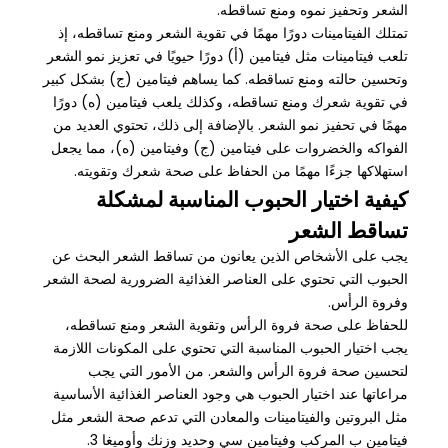
الشعر وتحفيز نموه ومنع تساقطه.
تمتلك الفيتامينات دورًا مهمًا في تقوية الشعر ومنع تساقطه، إذ
تلعب فيتامينات مثل فيتامين (أ) دورًا حيويًا في تعزيز نمو الشعر
وتحسين حالته ومنع تساقطه. كما يساهم فيتامين (ج) بشكل كبير
في تقوية شعرك ومنع تساقطه، وكذلك يلعب فيتامين (ه) دورًا
مهمًا في تحفيز نمو الشعر. بالإضافة إلى ذلك، تحتوي العديد من
الفواكه والخضروات على فيتامين (ج) وفيتامين (ه)، مما يجعل
استهلاكها جزءًا مهمًا من الحفاظ على صحة شعرك وتقويته.
كيفية اختيار الحبوب المناسبة لمشكلة
تساقط الشعر
يجب على الأشخاص الذين يعانون من تساقط الشعر البحث عن
الحبوب التي تحتوي على العناصر الغذائية الضرورية لصحة الشعر
وفروة الرأس.
للحفاظ على صحة فروة الرأس وتقوية الشعر ومنع تساقطه،
يجب اختيار الحبوب المناسبة التي تحتوي على المكونات اللازمة
لتحسين صحة فروة الرأس والشعر. من الأمور التي يجب
مراعاتها عند اختيار الحبوب هي وجود العناصر الغذائية الأساسية
مثل البروتين والفيتامينات والمعادن التي تدعم صحة الشعر مثل
فيتامين ب المركب وفيتامين سي وحديد وزنك وأوميغا 3.