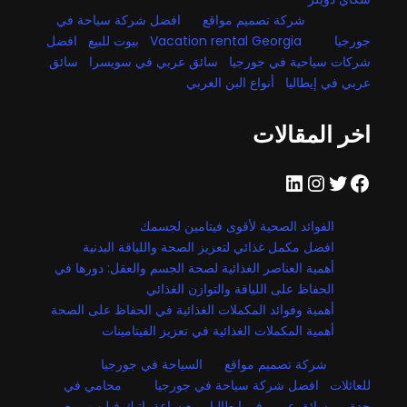
شركة تصميم مواقع
افضل شركة سياحة في
جورجيا
Vacation rental Georgia
بيوت للبيع
افضل
شركات سياحية في جورجيا
سائق عربي في سويسرا
سائق
عربي في إيطاليا
أنواع البن العربي
اخر المقالات
فيسبوك
تويتر
إنستجرام
لينكد إن
الفوائد الصحية لأقوى فيتامين لجسمك
افضل مكمل غذائي لتعزيز الصحة واللياقة البدنية
أهمية العناصر الغذائية لصحة الجسم والعقل: دورها في
الحفاظ على اللياقة والتوازن الغذائي
أهمية وفوائد المكملات الغذائية في الحفاظ على الصحة
أهمية المكملات الغذائية في تعزيز الفيتامينات
شركة تصميم مواقع
السياحة في جورجيا
للعائلات
افضل شركة سياحة في جورجيا
محامي في
جدة
سائق عربي في ايطاليا
بيع ساعة باتيك فيليب
بيع