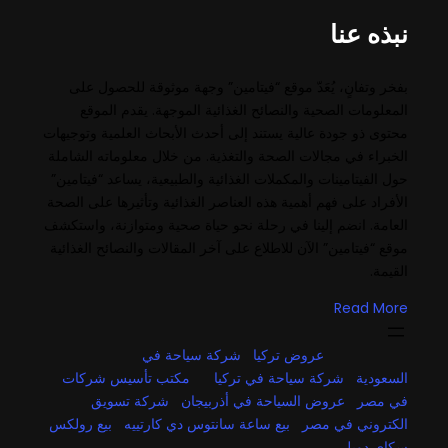
نبذه عنا
بفخر وتفانٍ، يُعَدّ موقع “فيتامين” وجهة موثوقة للحصول على
المعلومات الصحية والنصائح الغذائية الموجهة. يقدم الموقع
محتوى ذو جودة عالية يستند إلى أحدث الأبحاث العلمية وتوجيهات
الخبراء في مجالات الصحة والتغذية. من خلال معلوماته الشاملة
حول الفيتامينات والمكملات الغذائية والطبيعية، يساعد “فيتامين”
الأفراد على فهم أهمية هذه العناصر الغذائية وتأثيرها على الصحة
العامة. انضم إلينا في رحلة نحو حياة صحية ومتوازنة، واستكشف
موقع “فيتامين” الآن للاطلاع على آخر المقالات والنصائح الغذائية
القيمة.
Read More
عروض تركيا
شركة سياحة في
السعودية
شركة سياحة في تركيا
مكتب تأسيس شركات
في مصر
عروض السياحة في أذربيجان
شركة تسويق
الكتروني في مصر
بيع ساعة سانتوس دي كارتييه
بيع رولكس
سكاي دويلر