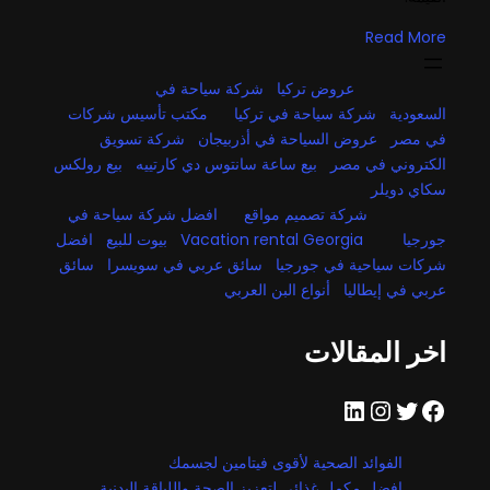
Read More
عروض تركيا
شركة سياحة في
السعودية
شركة سياحة في تركيا
مكتب تأسيس شركات
في مصر
عروض السياحة في أذربيجان
شركة تسويق
الكتروني في مصر
بيع ساعة سانتوس دي كارتييه
بيع رولكس
سكاي دويلر
شركة تصميم مواقع
افضل شركة سياحة في
جورجيا
Vacation rental Georgia
بيوت للبيع
افضل
شركات سياحية في جورجيا
سائق عربي في سويسرا
سائق
عربي في إيطاليا
أنواع البن العربي
اخر المقالات
فيسبوك
تويتر
إنستجرام
لينكد إن
الفوائد الصحية لأقوى فيتامين لجسمك
افضل مكمل غذائي لتعزيز الصحة واللياقة البدنية