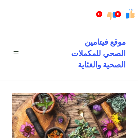
تخطى
إلى
0
0
المحتوى
موقع فيتامين
الصحي للمكملات
الصحية والغئاية