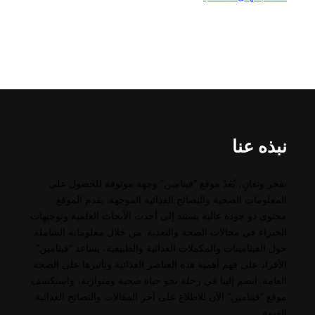
نبذه عنا
بفخر وتفانٍ، يُعَدّ موقع “فيتامين” وجهة موثوقة للحصول على
المعلومات الصحية والنصائح الغذائية الموجهة. يقدم الموقع
محتوى ذو جودة عالية يستند إلى أحدث الأبحاث العلمية وتوجيهات
الخبراء في مجالات الصحة والتغذية. من خلال معلوماته الشاملة
حول الفيتامينات والمكملات الغذائية والطبيعية، يساعد “فيتامين”
الأفراد على فهم أهمية هذه العناصر الغذائية وتأثيرها على الصحة
العامة. انضم إلينا في رحلة نحو حياة صحية ومتوازنة، واستكشف
موقع “فيتامين” الآن للاطلاع على آخر المقالات والنصائح الغذائية
القيمة.