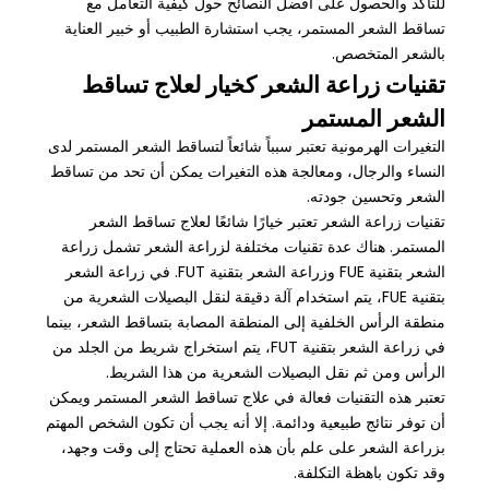
للتأكد والحصول على أفضل النصائح حول كيفية التعامل مع
تساقط الشعر المستمر، يجب استشارة الطبيب أو خبير العناية
بالشعر المتخصص.
تقنيات زراعة الشعر كخيار لعلاج تساقط
الشعر المستمر
التغيرات الهرمونية تعتبر سبباً شائعاً لتساقط الشعر المستمر لدى
النساء والرجال، ومعالجة هذه التغيرات يمكن أن تحد من تساقط
الشعر وتحسين جودته.
تقنيات زراعة الشعر تعتبر خيارًا شائعًا لعلاج تساقط الشعر
المستمر. هناك عدة تقنيات مختلفة لزراعة الشعر تشمل زراعة
الشعر بتقنية FUE وزراعة الشعر بتقنية FUT. في زراعة الشعر
بتقنية FUE، يتم استخدام آلة دقيقة لنقل البصيلات الشعرية من
منطقة الرأس الخلفية إلى المنطقة المصابة بتساقط الشعر، بينما
في زراعة الشعر بتقنية FUT، يتم استخراج شريط من الجلد من
الرأس ومن ثم نقل البصيلات الشعرية من هذا الشريط.
تعتبر هذه التقنيات فعالة في علاج تساقط الشعر المستمر ويمكن
أن توفر نتائج طبيعية ودائمة. إلا أنه يجب أن تكون الشخص المهتم
بزراعة الشعر على علم بأن هذه العملية تحتاج إلى وقت وجهد،
وقد تكون باهظة التكلفة.