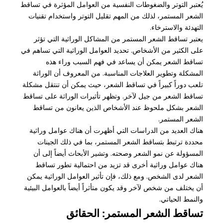
يُعتبر التوتر والضغوطات النفسية من العوامل المؤثرة في تساقط
الشعر المستمر، لذلك من المهم تقليل التوتر واستخدام تقنيات
التهدئة والاسترخاء.
يعتبر تساقط الشعر المستمر من المشاكل الوراثية التي تؤثر
على الكثير من الأشخاص. تحديد العوامل الوراثية التي تساهم في
تساقط الشعر يمكن أن يساعد في فهم السبب وراء هذه
المشكلة وتطوير العلاجات المناسبة. من المعروف أن الوراثة
تلعب دوراً كبيراً في تساقط الشعر، حيث يمكن أن تنتقل مشكلة
تساقط الشعر من جيل لآخر. وتظهر تأثيرات الوراثة على تساقط
الشعر بشكل ملحوظ عند الأشخاص الذين يعانون من تساقط
الشعر المستمر.
هناك العديد من الدراسات التي أظهرت أن هناك عوامل وراثية
محددة ترتبط بتساقط الشعر المستمر، بما في ذلك الجينات
المسؤولة عن نمو الشعر وصحته. وتشير الأبحاث أيضاً إلى أن
هناك عوامل وراثية أخرى قد تزيد من احتمالية تطور تساقط
الشعر لدى الشخص. ومع ذلك، فإن تأثير العوامل الوراثية يمكن
أن يختلف من شخص لآخر وقد يكون متأثراً أيضاً بالعوامل البيئية
والنمط الحياتي.
تساقط الشعر المستمر: الحقائق