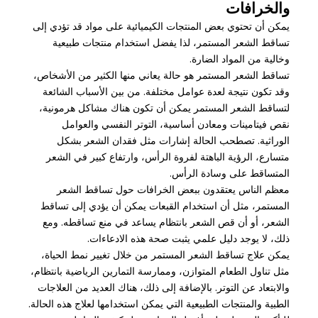
والخرافات
يمكن أن تحتوي بعض المنتجات الكيميائية على مواد قد تؤدي إلى
تساقط الشعر المستمر، لذا يفضل استخدام منتجات طبيعية
وخالية من المواد الضارة.
تساقط الشعر المستمر هو حالة يعاني منها الكثير من الأشخاص،
وقد تكون نتيجة لعدة عوامل مختلفة. من بين الأسباب الشائعة
لتساقط الشعر المستمر يمكن أن تكون هناك مشاكل هرمونية،
نقص فيتامينات ومعادن أساسية، التوتر النفسي والعوامل
الوراثية. تصطحب الحالة إشارات مثل فقدان الشعر بشكل
متسارع، الرؤية الباهتة لفروة الرأس، وارتفاع كبير في الشعر
المتساقط على وسادة الرأس.
معظم الناس يعتقدون ببعض الخرافات حول تساقط الشعر
المستمر، مثل أن استخدام القبعات يمكن أن يؤدي إلى تساقط
الشعر، أو أن قص الشعر بانتظام يساعد في منع تساقطه. ومع
ذلك، لا يوجد دليل علمي يثبت صحة هذه الادعاءات.
يمكن علاج تساقط الشعر المستمر من خلال تغيير نمط الحياة،
مثل تناول الطعام المتوازن، وممارسة التمارين الرياضية بانتظام،
والابتعاد عن التوتر. بالإضافة إلى ذلك، هناك العديد من العلاجات
الطبية والمنتجات الطبيعية التي يمكن استخدامها لعلاج هذه الحالة.