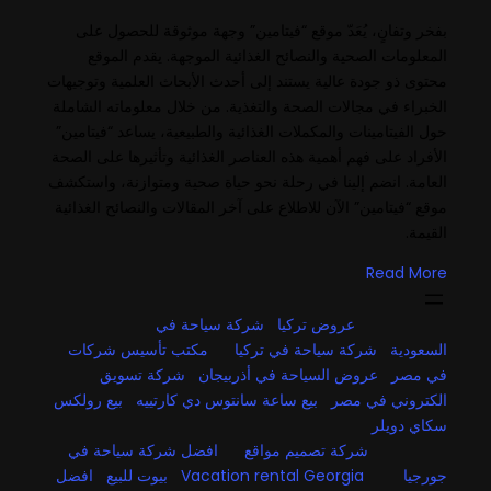
بفخر وتفانٍ، يُعَدّ موقع “فيتامين” وجهة موثوقة للحصول على
المعلومات الصحية والنصائح الغذائية الموجهة. يقدم الموقع
محتوى ذو جودة عالية يستند إلى أحدث الأبحاث العلمية وتوجيهات
الخبراء في مجالات الصحة والتغذية. من خلال معلوماته الشاملة
حول الفيتامينات والمكملات الغذائية والطبيعية، يساعد “فيتامين”
الأفراد على فهم أهمية هذه العناصر الغذائية وتأثيرها على الصحة
العامة. انضم إلينا في رحلة نحو حياة صحية ومتوازنة، واستكشف
موقع “فيتامين” الآن للاطلاع على آخر المقالات والنصائح الغذائية
القيمة.
Read More
عروض تركيا
شركة سياحة في
السعودية
شركة سياحة في تركيا
مكتب تأسيس شركات
في مصر
عروض السياحة في أذربيجان
شركة تسويق
الكتروني في مصر
بيع ساعة سانتوس دي كارتييه
بيع رولكس
سكاي دويلر
شركة تصميم مواقع
افضل شركة سياحة في
جورجيا
Vacation rental Georgia
بيوت للبيع
افضل