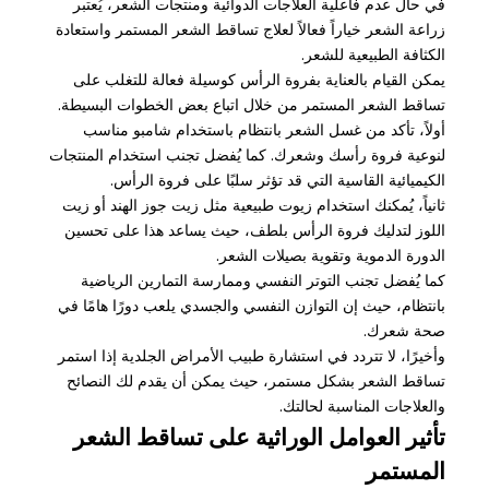
في حال عدم فاعلية العلاجات الدوائية ومنتجات الشعر، يُعتبر
زراعة الشعر خياراً فعالاً لعلاج تساقط الشعر المستمر واستعادة
الكثافة الطبيعية للشعر.
يمكن القيام بالعناية بفروة الرأس كوسيلة فعالة للتغلب على
تساقط الشعر المستمر من خلال اتباع بعض الخطوات البسيطة.
أولاً، تأكد من غسل الشعر بانتظام باستخدام شامبو مناسب
لنوعية فروة رأسك وشعرك. كما يُفضل تجنب استخدام المنتجات
الكيميائية القاسية التي قد تؤثر سلبًا على فروة الرأس.
ثانياً، يُمكنك استخدام زيوت طبيعية مثل زيت جوز الهند أو زيت
اللوز لتدليك فروة الرأس بلطف، حيث يساعد هذا على تحسين
الدورة الدموية وتقوية بصيلات الشعر.
كما يُفضل تجنب التوتر النفسي وممارسة التمارين الرياضية
بانتظام، حيث إن التوازن النفسي والجسدي يلعب دورًا هامًا في
صحة شعرك.
وأخيرًا، لا تتردد في استشارة طبيب الأمراض الجلدية إذا استمر
تساقط الشعر بشكل مستمر، حيث يمكن أن يقدم لك النصائح
والعلاجات المناسبة لحالتك.
تأثير العوامل الوراثية على تساقط الشعر
المستمر