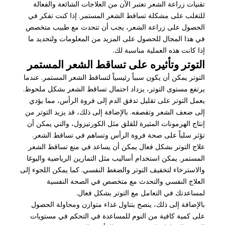
تقنيات زراعة الشعر تعتبر الآن من العلاجات الشائعة والفعالة
للتغلب على مشكلة تساقط الشعر المستمر. إذا كنت تفكر في
الحصول على زراعة الشعر، يجب أن تتحدث مع طبيب متخصص
في هذا المجال للحصول على المزيد من المعلومات ولتحديد ما
إذا كانت هذه العملية مناسبة لك.
التوتر وتأثيره على تساقط الشعر المستمر
التوتر يمكن أن يكون سبباً رئيسياً لتساقط الشعر المستمر. عندما
يرتفع مستوى التوتر، يزداد احتمال تساقط الشعر بشكل ملحوظ.
يعمل التوتر على تقليل تدفق الدم إلى فروة الرأس، مما يؤدي
إلى ضعف الشعر وتقصفه. بالإضافة إلى ذلك، قد يزيد التوتر من
إنتاج الهرمونات المثيرة للقلق مثل الكورتيزول، والتي يمكن أن
تؤثر سلباً على صحة فروة الرأس وتساهم في تساقط الشعر.
علاج التوتر بشكل فعال يمكن أن يساعد في منع تساقط الشعر
المستمر. يمكن استخدام أساليب مثل التمارين الرياضية واليوغا
والاسترخاء لتخفيف التوتر والضغط النفسي. كما يمكن اللجوء إلى
العلاج النفسي والتحدث مع متخصص في الصحة النفسية
لمساعدتك في التعامل مع التوتر بشكل فعال.
بالإضافة إلى ذلك، ينصح بتناول غذاء متوازن ومحاولة الحصول
على كمية كافية من النوم للمساعدة في التحكم في مستويات