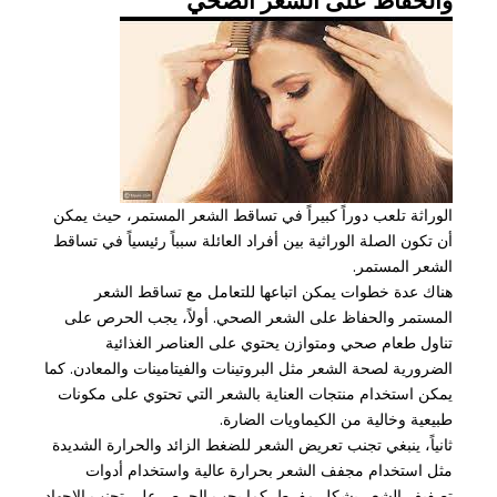
الوراثة تلعب دوراً كبيراً في تساقط الشعر المستمر، حيث يمكن
أن تكون الصلة الوراثية بين أفراد العائلة سبباً رئيسياً في تساقط
الشعر المستمر.
هناك عدة خطوات يمكن اتباعها للتعامل مع تساقط الشعر
المستمر والحفاظ على الشعر الصحي. أولاً، يجب الحرص على
تناول طعام صحي ومتوازن يحتوي على العناصر الغذائية
الضرورية لصحة الشعر مثل البروتينات والفيتامينات والمعادن. كما
يمكن استخدام منتجات العناية بالشعر التي تحتوي على مكونات
طبيعية وخالية من الكيماويات الضارة.
ثانياً، ينبغي تجنب تعريض الشعر للضغط الزائد والحرارة الشديدة
مثل استخدام مجفف الشعر بحرارة عالية واستخدام أدوات
تصفيف الشعر بشكل مفرط. كما يجب الحرص على تجنب الإجهاد