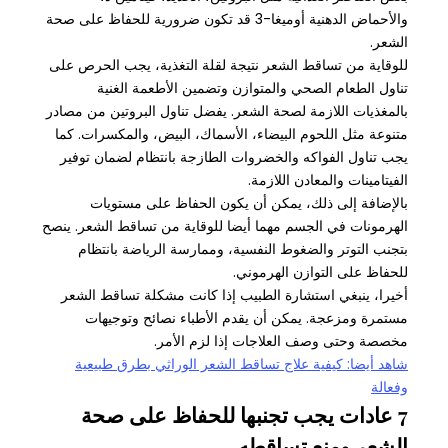
والأحماض الدهنية أوميغا-3 قد تكون ضرورية للحفاظ على صحة
الشعر.
للوقاية من تساقط الشعر نتيجة لقلة التغذية، يجب الحرص على
تناول الطعام الصحي والمتوازن وتضمين الأطعمة الغنية
بالمغذيات اللازمة لصحة الشعر. يفضل تناول البروتين من مصادر
متنوعة مثل اللحوم البيضاء، الأسماك، البيض، والمكسرات. كما
يجب تناول الفواكه والخضروات الطازجة بانتظام لضمان توفير
الفيتامينات والمعادن اللازمة.
بالإضافة إلى ذلك، يمكن أن يكون الحفاظ على مستويات
الهرمونات في الجسم مهما أيضا للوقاية من تساقط الشعر. ينصح
بتجنب التوتر والضغوط النفسية، وممارسة الرياضة بانتظام
للحفاظ على التوازن الهرموني.
أخيرا، ينبغي استشارة الطبيب إذا كانت مشكلة تساقط الشعر
مستمرة ومزعجة. يمكن أن يقدم الأطباء نصائح وتوجيهات
مخصصة وحتى وصف العلاجات إذا لزم الأمر.
شاهد أيضا: كيفية علاج تساقط الشعر الوراثي بطرق طبيعية
وفعالة
7 عادات يجب تجنبها للحفاظ على صحة
الشعر ومنع تساقطه