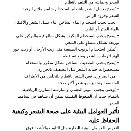
الشعر وحمايته من التلف بانتظام
– يُنصح بغسل الشعر بانتظام باستخدام شامبو ملائم لنوعية
الشعر وفروة الرأس.
– يجب تجنب استخدام الماء الساخن أثناء غسل الشعر والاكتفاء
بالماء الفاتر أو البارد.
– ينصح بتجنب استخدام المكيف بشكل مبالغ فيه والتركيز على
توزيعه بشكل متساوٍ على الشعر.
– يُمكن استخدام الزيوت الطبيعية مثل زيت الأرجان أو زيت جوز
الهند لترطيب الشعر ومنع تساقطه.
– يُنصح بتجنب التصفيف الساخن بشكل متكرر واستخدام
مستحضرات حماية الشعر قبل التصفيف بالحرارة.
– من الضروري قص الشعر بانتظام للتخلص من الأطراف
المتقصفة وتحفيز نمو شعرٍ أكثر صحة.
– يُوصى بتجنب التوتر النفسي وممارسة التمارين الرياضية
بانتظام حيث أن الضغوط النفسية يمكن أن تساهم في تساقط
الشعر.
تأثير العوامل البيئية على صحة الشعر وكيفية
الحفاظ عليه
التعرض للعوامل البيئية الضارة مثل التلوث والأشعة فوق