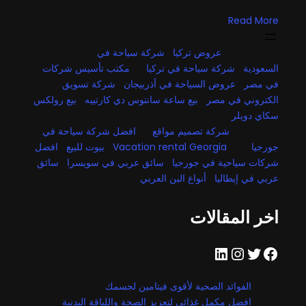
Read More
عروض تركيا
شركة سياحة في
السعودية
شركة سياحة في تركيا
مكتب تأسيس شركات
في مصر
عروض السياحة في أذربيجان
شركة تسويق
الكتروني في مصر
بيع ساعة سانتوس دي كارتييه
بيع رولكس
سكاي دويلر
شركة تصميم مواقع
افضل شركة سياحة في
جورجيا
Vacation rental Georgia
بيوت للبيع
افضل
شركات سياحية في جورجيا
سائق عربي في سويسرا
سائق
عربي في إيطاليا
أنواع البن العربي
اخر المقالات
فيسبوك
تويتر
إنستجرام
لينكد إن
الفوائد الصحية لأقوى فيتامين لجسمك
افضل مكمل غذائي لتعزيز الصحة واللياقة البدنية