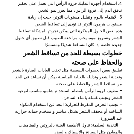
4. استخدام أجهزة التدليك فروة الرأس التي تعمل على تحفيز
تدفق الدم إلى فروة الرأس، مما يعزز نمو الشعر.
5. الاهتمام بالنوم وتقليل مستويات التوتر، حيث إن زيادة
مستويات هرمون التوتر قد تؤدي إلى تساقط الشعر.
هذه بعض الحلول المبتكرة التي يمكن تجربتها لمشكلة تساقط
الشعر وتسريع نموه. يجب مراجعة الطبيب قبل تطبيق أي حلول
جديدة خاصة إذا كان التساقط شديدًا ومستمرًا.
خطوات بسيطة للحد من تساقط الشعر
والحفاظ على صحته
تطبيق بعض الخطوات البسيطة مثل تجنب العادات الضارة بالشعر
وتغذية الشعر وتدليله بالعناية المناسبة يمكن أن تساعد في الحد
من تساقط الشعر والحفاظ على صحته
– تنظيف فروة الرأس بانتظام: استخدام شامبو مناسب لنوعية
الشعر وتجنب غسله بالماء الساخن.
– تجنب التعرض المفرط للحرارة: ابتعد عن استخدام المكواة
الساخنة أو مجفف الشعر بشكل مباشر واستخدم حماية حرارية
عند الضرورة.
– التغذية السليمة: تناول الأطعمة الغنية بالبروتين والفيتامينات
والمعادن مثل السبانخ والأسماك والبيض.