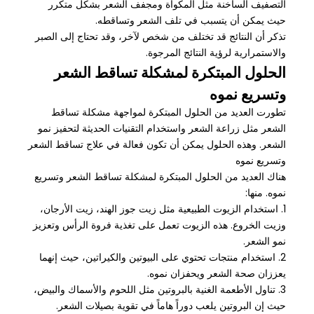
التصفيف الساخنة مثل المكواة ومجفف الشعر بشكل متكرر
حيث يمكن أن يتسبب في تلف الشعر وتساقطه.
تذكر أن النتائج قد تختلف من شخص لآخر، وقد تحتاج إلى الصبر
والاستمرارية لرؤية النتائج المرجوة.
الحلول المبتكرة لمشكلة تساقط الشعر
وتسريع نموه
تطورت العديد من الحلول المبتكرة لمواجهة مشكلة تساقط
الشعر مثل زراعة الشعر واستخدام التقنيات الحديثة لتحفيز نمو
الشعر. وهذه الحلول يمكن أن تكون فعالة في علاج تساقط الشعر
وتسريع نموه
هناك العديد من الحلول المبتكرة لمشكلة تساقط الشعر وتسريع
نموه. منها:
1. استخدام الزيوت الطبيعية مثل زيت جوز الهند، زيت الأرجان،
وزيت الخروع. هذه الزيوت تعمل على تغذية فروة الرأس وتعزيز
نمو الشعر.
2. استخدام منتجات تحتوي على البيوتين والكيراتين، حيث إنهما
يعززان صحة الشعر ويحفزان نموه.
3. تناول الأطعمة الغنية بالبروتين مثل اللحوم والأسماك والبيض،
حيث إن البروتين يلعب دوراً هاماً في تقوية بصيلات الشعر.