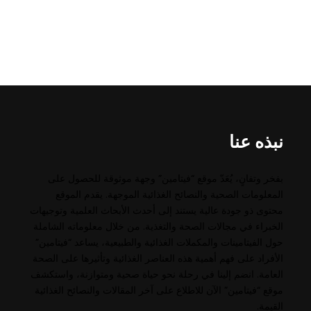
نبذه عنا
بفخر وتفانٍ، يُعَدّ موقع “فيتامين” وجهة موثوقة للحصول على
المعلومات الصحية والنصائح الغذائية الموجهة. يقدم الموقع
محتوى ذو جودة عالية يستند إلى أحدث الأبحاث العلمية وتوجيهات
الخبراء في مجالات الصحة والتغذية. من خلال معلوماته الشاملة
حول الفيتامينات والمكملات الغذائية والطبيعية، يساعد “فيتامين”
الأفراد على فهم أهمية هذه العناصر الغذائية وتأثيرها على الصحة
العامة. انضم إلينا في رحلة نحو حياة صحية ومتوازنة، واستكشف
موقع “فيتامين” الآن للاطلاع على آخر المقالات والنصائح الغذائية
القيمة.