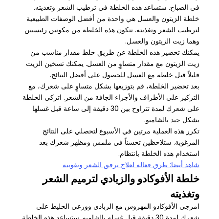
في الصباح. ستساعد هذه الخلطة في ترطيب الشعر وتغذيته.
خلطة الزيتون والعسل هي واحدة من أفضل الوصفات الطبيعية
لترطيب الشعر وتغذيته. تتكون هذه الخلطة من مكونين رئيسيين
وهما زيت الزيتون والعسل.
يمكنك تحضير هذه الخلطة عن طريق خلط مقدار مناسب من
زيت الزيتون مع مقدار متساوٍ من العسل. يمكنك تسخين الزيت
قليلاً قبل خلطه مع العسل للحصول على أفضل النتائج.
بعد تحضير الخلطة، قم بتوزيعها بشكل متساوٍ على شعرك، مع
التركيز على الأطراف والأجزاء الجافة من الشعر. اتركي الخلطة
على شعرك لمدة تتراوح بين 30 دقيقة إلى ساعة قبل غسلها
بشكل جيد بالشامبو.
تكرر هذه العملية مرتين في الأسبوع لتحصلي على النتائج
المرغوبة. ستلاحظين تحسناً في ملمس ومظهر شعرك بعد
استخدام هذه الخلطة بانتظام.
شاهد أيضا: طرق فعالة لعلاج ترقق الشعر وتقويته
خلطة الأفوكادو والزبادي لترميم الشعر
وتغذيته
امزجي الأفوكادو المهروس مع الزبادي ووزعي الخليط على
شعرك لمدة 30 دقيقة قبل غسله بالشامبو. ستساعد هذه الخلطة