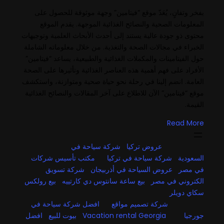
بفخر وتفانٍ، يُعَدّ موقع “فيتامين” وجهة موثوقة للحصول على
المعلومات الصحية والنصائح الغذائية الموجهة. يقدم الموقع
محتوى ذو جودة عالية يستند إلى أحدث الأبحاث العلمية وتوجيهات
الخبراء في مجالات الصحة والتغذية. من خلال معلوماته الشاملة
حول الفيتامينات والمكملات الغذائية والطبيعية، يساعد “فيتامين”
الأفراد على فهم أهمية هذه العناصر الغذائية وتأثيرها على الصحة
العامة. انضم إلينا في رحلة نحو حياة صحية ومتوازنة، واستكشف
موقع “فيتامين” الآن للاطلاع على آخر المقالات والنصائح الغذائية
القيمة.
Read More
عروض تركيا
شركة سياحة في
السعودية
شركة سياحة في تركيا
مكتب تأسيس شركات
في مصر
عروض السياحة في أذربيجان
شركة تسويق
الكتروني في مصر
بيع ساعة سانتوس دي كارتييه
بيع رولكس
سكاي دويلر
شركة تصميم مواقع
افضل شركة سياحة في
جورجيا
Vacation rental Georgia
بيوت للبيع
افضل