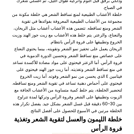
ودلكي برفق قبل النوم واتركيه طوال الليل، ثم اغسلي شعرك
في الصباح.
خلطة الأعشاب الطبيعية لمنع تساقط الشعر هي خلطة مكونة من
مجموعة من الأعشاب الطبيعية المعروفة بفوائدها في تقوية
الشعر ومنع تساقطه. تتضمن هذه الأعشاب أعشاب مثل الريحان،
والنعناع، والزعتر. يتم خلط هذه الأعشاب مع زيت جوز الهند وزيت
الخروع وتطبيقها على فروة الرأس بانتظام.
الريحان يعمل على تحفيز نمو الشعر وتقويته، بينما يحتوي النعناع
على خصائص منع تساقط الشعر وتحسين الدورة الدموية في
فروة الرأس. أما الزعتر فيحتوي على مواد مضادة للأكسدة تساعد
في منع تساقط الشعر وتغذيته. أما زيت جوز الهند فيحتوي على
فيتامين E الذي يحسن من نمو الشعر وقوته. أما زيت الخروع
فيحتوي على أحماض دهنية تساعد في تقوية الشعر ومنع تساقطه.
لتحضير الخلطة، يتم خلط كمية متساوية من الأعشاب الجافة مع
الزيوت وتطبيقها على الشعر وفروة الرأس وتركها لمدة تتراوح
بين 30-60 دقيقة قبل غسل الشعر بشكل جيد. يفضل تكرار هذه
الخلطة مرتين في الأسبوع للحصول على أفضل النتائج.
خلطة الليمون والعسل لتقوية الشعر وتغذية
فروة الرأس