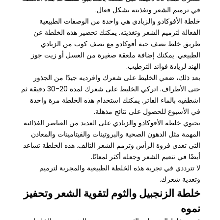
في ترميم الشعر وتغذيته بشكل فعال.
خلطة الأفوكادو والزبادي هي واحدة من الوصفات الطبيعية
الفعالة لترميم الشعر وتغذيته. يمكنك تحضير هذه الخلطة عن
طريق خلط نصف حبة أفوكادو مع نصف كوب من الزبادي
الطبيعي. يمكنك إضافة ملعقة صغيرة من العسل أو زيت جوز
الهند لزيادة فوائد الترطيب.
بعد ذلك، ضعي الخليط على شعرك وافرديه جيدًا من الجذور
حتى الأطراف. اتركي الخليط على شعرك لمدة 20-30 دقيقة ثم
اشطفيه بالماء الفاتر. يمكنك استخدام هذه الخلطة مرة واحدة
في الأسبوع للحصول على نتائج مذهلة.
تحتوي خلطة الأفوكادو والزبادي على العديد من العناصر الغذائية
المهمة مثل الدهون الصحية والبروتينات والفيتامينات والمعادن
التي تغذي فروة الرأس وترمم الشعر التالف. هذه الخلطة تساعد
أيضًا في تنعيم الشعر وجعله أكثر لمعانًا.
لا تترددي في تجربة هذه الخلطة الطبيعية والمجربة لترميم
وتغذية شعرك.
خلطة الزنجبيل والثوم لتقوية الشعر وتحفيز
نموه