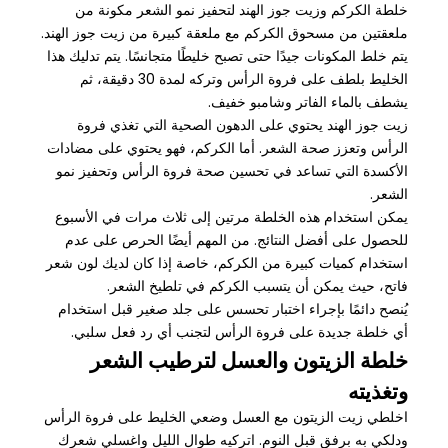
خلطة الكركم وزيت جوز الهند لتحفيز نمو الشعر مكونة من
ملعقتين من مسحوق الكركم مع ملعقة كبيرة من زيت جوز الهند.
يتم خلط المكونات جيدًا حتى تصبح خليطًا متجانسًا. يتم تدليك هذا
الخليط بلطف على فروة الرأس وتركه لمدة 30 دقيقة، ثم
يشطف بالماء الفاتر وشامبو خفيف.
زيت جوز الهند يحتوي على الدهون الصحية التي تغذي فروة
الرأس وتعزز صحة الشعر. أما الكركم، فهو يحتوي على مضادات
الأكسدة التي تساعد في تحسين صحة فروة الرأس وتحفيز نمو
الشعر.
يمكن استخدام هذه الخلطة مرتين إلى ثلاث مرات في الأسبوع
للحصول على أفضل النتائج. من المهم أيضًا الحرص على عدم
استخدام كميات كبيرة من الكركم، خاصة إذا كان لديك لون شعر
فاتح، حيث يمكن أن يتسبب الكركم في تلطيخ الشعر.
يُنصح دائمًا بإجراء اختبار تحسس على جلد صغير قبل استخدام
أي خلطة جديدة على فروة الرأس لتجنب أي رد فعل سلبي.
خلطة الزيتون والعسل لترطيب الشعر
وتغذيته
اخلطي زيت الزيتون مع العسل وضعي الخليط على فروة الرأس
ودلكي به برفق قبل النوم. اتركيه طوال الليل واغسلي شعرك