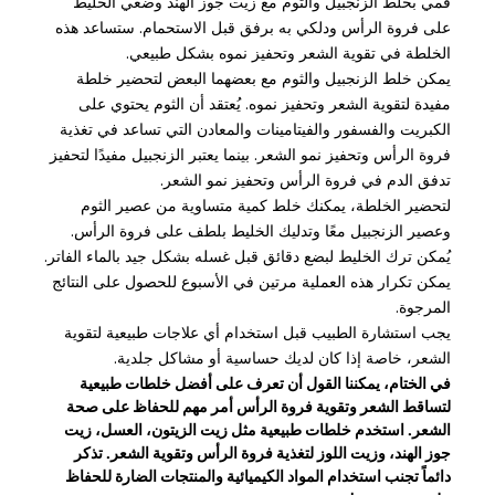
قمي بخلط الزنجبيل والثوم مع زيت جوز الهند وضعي الخليط
على فروة الرأس ودلكي به برفق قبل الاستحمام. ستساعد هذه
الخلطة في تقوية الشعر وتحفيز نموه بشكل طبيعي.
يمكن خلط الزنجبيل والثوم مع بعضهما البعض لتحضير خلطة
مفيدة لتقوية الشعر وتحفيز نموه. يُعتقد أن الثوم يحتوي على
الكبريت والفسفور والفيتامينات والمعادن التي تساعد في تغذية
فروة الرأس وتحفيز نمو الشعر. بينما يعتبر الزنجبيل مفيدًا لتحفيز
تدفق الدم في فروة الرأس وتحفيز نمو الشعر.
لتحضير الخلطة، يمكنك خلط كمية متساوية من عصير الثوم
وعصير الزنجبيل معًا وتدليك الخليط بلطف على فروة الرأس.
يُمكن ترك الخليط لبضع دقائق قبل غسله بشكل جيد بالماء الفاتر.
يمكن تكرار هذه العملية مرتين في الأسبوع للحصول على النتائج
المرجوة.
يجب استشارة الطبيب قبل استخدام أي علاجات طبيعية لتقوية
الشعر، خاصة إذا كان لديك حساسية أو مشاكل جلدية.
في الختام، يمكننا القول أن تعرف على أفضل خلطات طبيعية
لتساقط الشعر وتقوية فروة الرأس أمر مهم للحفاظ على صحة
الشعر. استخدم خلطات طبيعية مثل زيت الزيتون، العسل، زيت
جوز الهند، وزيت اللوز لتغذية فروة الرأس وتقوية الشعر. تذكر
دائماً تجنب استخدام المواد الكيميائية والمنتجات الضارة للحفاظ