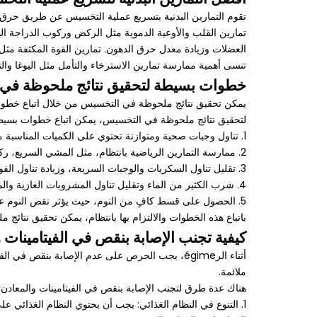
تقوم التمارين البدنية بتسريع عملية التخسيس عن طريق حرق الد
تمارين القلب والأوعية الدموية مثل الركض وركوب الدراجة الهو
العضلات وزيادة معدل حرق الدهون. تمارين القوة المكثفة مثل 
تنسى أهمية ممارسة تمارين الاسترخاء والتأمل مثل اليوغا وال
خطوات بسيطة لتحقيق نتائج ملحوظة في
يمكن تحقيق نتائج ملحوظة في التخسيس من خلال اتباع خطوات 
لتحقيق نتائج ملحوظة في التخسيس، يمكن اتباع خطوات بسي
1. تناول وجبات صحية ومتوازنة تحتوي على الكميات المناسبة من البروتين، الكربوهيدرات، والدهون الصحية.
2. ممارسة التمارين الرياضية بانتظام، مثل المشي السريع، ركوب الدراجة، أو التمارين القلبية لمدة لا تقل عن 30 دقيقة يومياً.
3. تقليل تناول السكريات والوجبات السريعة، وزيادة تناول الفواكه والخضروات.
4. شرب الكثير من الماء وتقليل تناول المشروبات الغازية والمشروبات السكرية.
5. الحصول على قسط كافٍ من النوم، حيث يؤثر نقص النوم على الوزن والشهية.
باتباع هذه الخطوات والالتزام بها بانتظام، يمكن تحقيق نتائ
كيفية تجنب الإصابة بنقص في الفيتامينات والمعا
أثناء الرégime، يجب الحرص على عدم الإصابة بنق
ملائمة.
هناك عدة طرق لتجنب الإصابة بنقص في الفيتامينات والمعادن أثناء الرgime
1. التنوع في النظام الغذائي: يجب أن يحتوي النظام الغذائي 