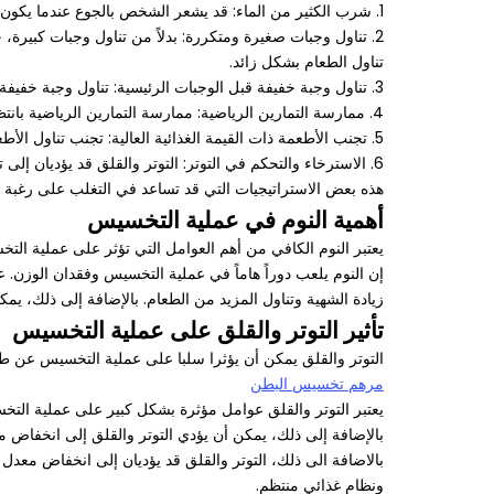
1. شرب الكثير من الماء: قد يشعر الشخص بالجوع عندما يكون في الواقع عطشان. شرب الكثير من الماء قد يساعد على تصغير الشهية والشعور بالشبع.
2. تناول وجبات صغيرة ومتكررة: بدلاً من تناول وجبات كبي
تناول الطعام بشكل زائد.
3. تناول وجبة خفيفة قبل الوجبات الرئيسية: تناول وجبة خفيفة مثل الفاكهة أو الزبادي قبل الوجبات الرئيسية قد يساعد على التحكم في الشهية.
4. ممارسة التمارين الرياضية: ممارسة التمارين الرياضية بانتظام ليست فقط جيدة لصحتك العامة ولكنها قد تساعد أيضا على تقليل الشهية الزائدة.
5. تجنب الأطعمة ذات القيمة الغذائية العالية: تجنب تناول الأطعمة التي تحتوي على سعرات حرارية فارغة مثل الحلويات والوجبات السريعة والمشروبات الغازية.
6. الاسترخاء والتحكم في التوتر: التوتر والقلق قد يؤديان إلى تناول الطعام بشكل زائد. حاول الاسترخاء وممارسة تقنيات التنفس العميق والتأمل للتحكم في التوتر.
هذه بعض الاستراتيجيات التي قد تساعد في التغلب على رغبة ال
أهمية النوم في عملية التخسيس
يعتبر النوم الكافي من أهم العوامل التي تؤثر على عملية التخسيس. يجب الحرص على الحصول على 7-9 ساع
إن النوم يلعب دوراً هاماً في عملية التخسيس وفقدان الوز
زيادة الشهية وتناول المزيد من الطعام. بالإضافة إلى ذلك، ي
تأثير التوتر والقلق على عملية التخسيس
التوتر والقلق يمكن أن يؤثرا سلبا على عملية التخسيس عن طر
مرهم تخسيس البطن
يعتبر التوتر والقلق عوامل مؤثرة بشكل كبير على عملية التخسي
بالإضافة إلى ذلك، يمكن أن يؤدي التوتر والقلق إلى انخفاض
بالاضافة الى ذلك، التوتر والقلق قد يؤديان إلى انخفاض معدل 
ونظام غذائي منتظم.