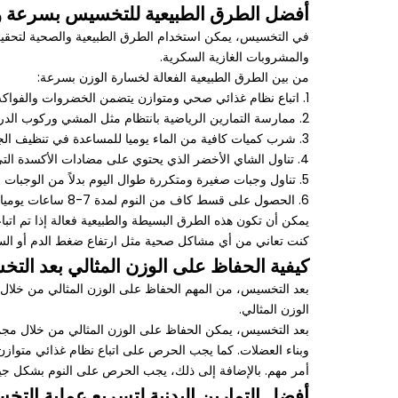
أفضل الطرق الطبيعية للتخسيس بسرعة وف
في التخسيس، يمكن استخدام الطرق الطبيعية والصحية لتحقيق ن
والمشروبات الغازية السكرية.
من بين الطرق الطبيعية الفعالة لخسارة الوزن بسرعة:
1. اتباع نظام غذائي صحي ومتوازن يتضمن الخضروات والفواكه والبروتينات الصحية والكربوهيدرات الصحية ، وتجنب الأطعمة العالية بالدهون والسكريات.
2. ممارسة التمارين الرياضية بانتظام مثل المشي وركوب الدراجة والسباحة ورياضة القلب والأوزان لزيادة حرق الدهون.
3. شرب كميات كافية من الماء يوميا للمساعدة في تنظيف الجسم وتسريع عملية الهضم وخفض الشهية.
4. تناول الشاي الأخضر الذي يحتوي على مضادات الأكسدة التي تساعد في حرق الدهون وزيادة معدل الأيض.
5. تناول وجبات صغيرة ومتكررة طوال اليوم بدلاً من الوجبات الكبيرة للمساعدة في تنظيم مستويات السكر في الدم وزيادة عملية الايض.
6. الحصول على قسط كاف من النوم لمدة 7-8 ساعات يوميا للحفاظ على صحة الجسم وتنظيم هرمونات الشهية.
يمكن أن تكون هذه الطرق البسيطة والطبيعية فعالة إذا تم ات
كنت تعاني من أي مشاكل صحية مثل ارتفاع ضغط الدم أو الس
كيفية الحفاظ على الوزن المثالي بعد الت
بعد التخسيس، من المهم الحفاظ على الوزن المثالي من خلال 
الوزن المثالي.
بعد التخسيس، يمكن الحفاظ على الوزن المثالي من خلال مجمو
وبناء العضلات. كما يجب الحرص على اتباع نظام غذائي متوازن، 
أمر مهم. بالإضافة إلى ذلك، يجب الحرص على النوم بشكل جيد و
أفضل التمارين البدنية لتسريع عملية الت