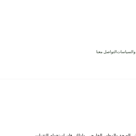
 والسياسات
التواصل معنا
على الصحة والمظهر الخارجي. ولذلك، فإن استخدام التقنيات