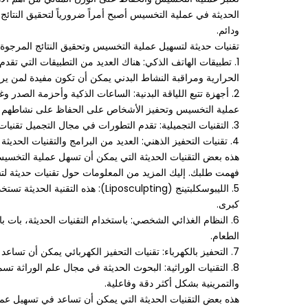
الحديثة في عملية التخسيس أصبح أمراً ضرورياً لتحقيق النتائ
ودائم.
تقنيات حديثة لتسهيل عملية التخسيس وتحقيق النتائج المرجوة ت
1. تطبيقات الهاتف الذكي: هناك العديد من التطبيقات التي 
الحرارية ومراقبة النشاط البدني يمكن أن تكون مفيدة لمن 
2. أجهزة تتبع اللياقة البدنية: الساعات الذكية وأحزمة الصدر 
عملية التخسيس وتحفيز الأشخاص على الحفاظ على نشاطهم ال
3. التقنيات التجميلية: تقدم التطورات في مجال التجميل تقنيات مثل ليزر التخسيس والتخسيس بالتبريد والمزيد. هذه التقنيات يمكن أن تسهل عملية التخسيس وتحقيق النتائج المرجوة بسرعة وكفاءة.
4. تقنيات التحفيز الذهني: العديد من البرامج والتقنيات الحديثة تهدف إلى تحفيز العقل لتعزيز الانضباط والإصرار على اتباع نظام غذائي صحي وممارسة التمارين الرياضية بانتظام.
هذه بعض التقنيات الحديثة التي يمكن أن تسهل عملية التخسيس
فهمت طلبك. إليك المزيد من المعلومات حول تقنيات حديثة ل
5. الليبوسكلبتينج (osculpting
كبرى.
6. النظام الغذائي الشخصي: باستخدام التقنيات الحديثة، بات
الطعام.
7. التحفيز بالكهرباء: تقنيات التحفيز الكهربائي يمكن أن تساعد في تحفيز العضلات وحرق الدهون بشكل أكبر، مما يسهم في تسريع عملية التخسيس.
8. التقنيات الوراثية: البحوث الحديثة في مجال علم الوراثة
والتمرينية بشكل أكثر دقة وفاعلية.
هذه بعض التقنيات الحديثة التي يمكن أن تساعد في تسهيل عمل