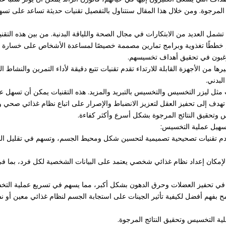
ج المرجوة. ومن خلال هذا المقال سنتناول بالتفصيل تقنيات حديثة تساعد على ت
شمل العديد من الابتكارات في مجال الصحة واللياقة البدنية. من بين هذه التقنيا
تقدم خططًا تغذوية وبرامج تمارين مصممة خصيصًا لمساعدة الأشخاص على خسارة 
يرغبون في تحقيق أهداف تخسيسهم.
وغيرها من الأجهزة القابلة للارتداء تقدم تقنيات تتبع دقيقة لأداء التمرين والنشا
بدني.
 وتحقيق النتائج المرجوة بشكل أسرع وأكثر كفاءة.
تسهيل عملية التخسيس:
Lip): هذه التقنية الحديثة تستخدم تقنيات تصحيحية تصميمية لتحسين شكل ومحيط الجسم، وتسه
 بالإمكان إعداد نظام غذائي شخصي يعتمد على البيانات الشخصية لكل فرد، بما ف
 تسمح بفهم أفضل لكيفية تأثير الجينات على استجابة الجسم لنظام غذائي معين أ
ية التخسيس وتحقيق النتائج المرجوة.