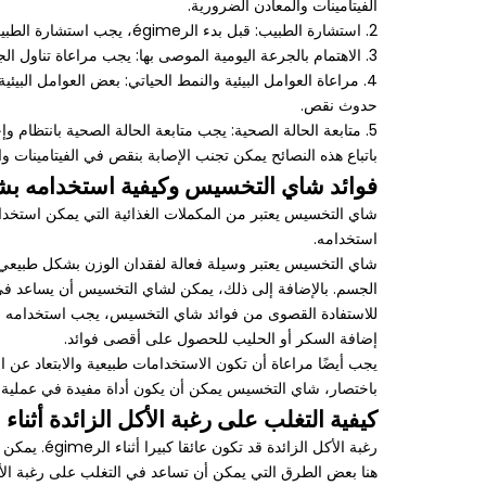
الفيتامينات والمعادن الضرورية.
2. استشارة الطبيب: قبل بدء الرégime، يجب استشارة الطبيب أو أخصائي التغذية لتقييم الاحتياجات الغذائية الفردية ووضع خطة غذائية مناسبة.
3. الاهتمام بالجرعة اليومية الموصى بها: يجب مراعاة تناول الجرعة اليومية الموصى بها من الفيتامينات والمعادن، سواء من الطعام أو من المكملات الغذائية إذا كان هناك حاجة لذلك.
4. مراعاة العوامل البيئية والنمط الحياتي: بعض العوامل ال
حدوث نقص.
5. متابعة الحالة الصحية: يجب متابعة الحالة الصحية بانتظام وإجراء الفحوصات الضرورية للتأكد من عدم حدوث نقص في الفيتامينات والمعادن.
باتباع هذه النصائح يمكن تجنب الإصابة بنقص في الفيتامينات والمعادن
فوائد شاي التخسيس وكيفية استخدامه ب
شاي التخسيس يعتبر من المكملات الغذائية التي يمكن استخدا
استخدامه.
شاي التخسيس يعتبر وسيلة فعالة لفقدان الوزن بشكل طبيعي 
الجسم. بالإضافة إلى ذلك، يمكن لشاي التخسيس أن يساعد في
للاستفادة القصوى من فوائد شاي التخسيس، يجب استخدامه بشكل
إضافة السكر أو الحليب للحصول على أقصى فوائد.
يجب أيضًا مراعاة أن تكون الاستخدامات طبيعية والابتعاد عن ا
باختصار، شاي التخسيس يمكن أن يكون أداة مفيدة في عملية
كيفية التغلب على رغبة الأكل الزائدة أثناء الرme
رغبة الأكل الزائدة قد تكون عائقا كبيرا أثناء الرégime. يمكن التغلب عليها من خلال تنشيط الأنشطة البدنية وتناول الوجبات الصغيرة والمتكررة وتجنب الأطعمة العالية بالسكريات المضافة.
هنا بعض الطرق التي يمكن أن تساعد في التغلب على رغبة الأكل 