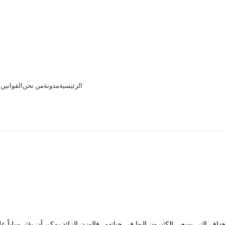
الرئيسية
مدونة
من نحن
القوانين
داف التي يسعى الكثيرون إليها في حياتهم، فالوزن الزائد يمكن أن يؤثر سلباً 