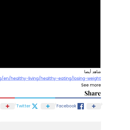
شاهد أيضا
g/en/healthy-living/healthy-eating/losing-weight
See more
Share
Twitter
Facebook