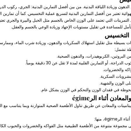
هون وزيادة اللياقة البدنية. من بين أفضل التمارين البدنية: الجري، ركوب الدر
ائية تعتبر من أفضل التمارين البدنية لتسريع عملية التخسيس. كما أن تمارين ا
التمرينات التي تعتمد على الوزن الخاص بالجسم مثل الحبل والبيرة والجري تعتب
تأمل للمساعدة في تقليل مستويات الإجهاد وزيادة الوعي بالجسم والعقل.
 التخسيس
بسيطة مثل تقليل استهلاك السكريات والدهون، وزيادة شرب الماء، وممارسة ال
طة تشمل:
ج ملحوظة في فقدان الوزن والتحكم في الوزن بشكل عام.
دن أثناء الرégime
ص في الفيتامينات والمعادن عن طريق تناول الأطعمة الصحية المتوازنة وبما يتناسب م
é، منها:
على مجموعة متنوعة من الأطعمة الطبيعية مثل الفواكه والخضروات والحبوب الكا