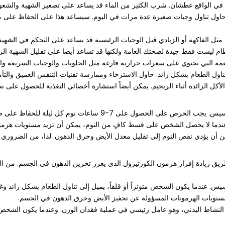
رة، حاول تناول وجبات صغيرة عدة مرات في اليوم. سيساعد هذا على الحفاظ على
أكل الزائدة أثناء الريجيم. يمكن أيضاً استشارة أخصائي التغذية للحصول على 
ات نوم كل ليلة للحفاظ على صحة الجسم وتحفيز عملية حرق الدهون.
ن. عندما لا يحصل الشخص على قسط كافٍ من النوم، يمكن أن تزيد مستويات هرم
مكن أن يؤدي نقص النوم إلى تقليل معدل الأيض وحرق الدهون. لذا، من الضروري أن
يق زيادة إفراز هرمون الكورتيزول الذي يعزز تخزين الدهون في الجسم. من ال
س. عندما يكون الشخص متوتراً أو قلقاً، يميل إلى تناول الطعام بشكل زائد وغال
 مستويات الهرمونات المسؤولة عن تحفيز الأيض وحرق الدهون في الجسم.
النشاط البدني، وهو عامل رئيسي في عملية فقدان الوزن. وعندما يكون الشخص قلق