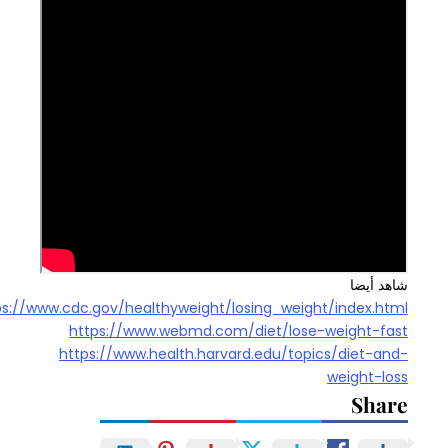
شاهد أيضا
https://www.cdc.gov/healthyweight/losing_weight/index.html
https://www.webmd.com/diet/lose-weight-fast
https://www.health.harvard.edu/topics/diet-and-
weight-loss
Share