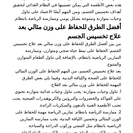
هذه بعض الأطعمة التي يمكن تضمينها في النظام الغذائي لتحقيق
أهداف تخسيس الجسم، ومن المهم أيضًا الاعتماد على تناول
وجبات متوازنة ومتنوعة بشكل يومي وممارسة الرياضة بانتظام.
أفضل الطرق للحفاظ على وزن مثالي بعد
علاج تخسيس الجسم
من بين أفضل الطرق للحفاظ على وزن مثالي بعد علاج تخسيس
الجسم: الحفاظ على نمط حياة صحي ومتوازن، وممارسة
التمارين الرياضية بانتظام، بالإضافة إلى تناول الطعام المتوازن
والمتنوع.
بعد علاج تخسيس الجسم، من المهم الحفاظ على الوزن المثالي
للحفاظ على الصحة واللياقة البدنية. وفيما يلي بعض الطرق
المهمة للحفاظ على وزن مثالي بعد العلاج:
1. تناول وجبات متوازنة: يجب تناول وجبات غذائية متوازنة تحتوي
على الفواكه والخضروات والبروتين والكربوهيدرات الصحية. يجب
تجنب الأطعمة الغنية بالدهون والسكريات الزائدة.
2. ممارسة الرياضة بانتظام: تمارين الرياضة مهمة للحفاظ على
الوزن المثالي وتحسين اللياقة البدنية. يجب ممارسة التمارين
الرياضية بانتظام مثل المشي وركوب الدراجة والسباحة.
3. شرب الكثير من الماء: يجب شرب الكثير من الماء للبقاء