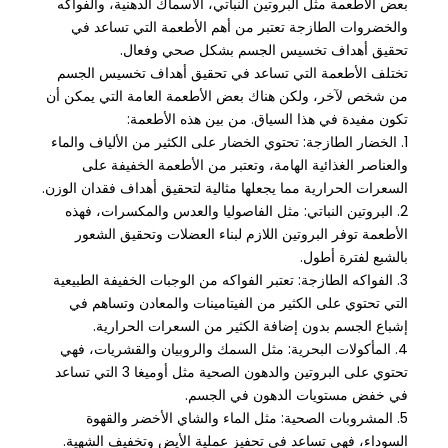
بعض الأطعمة مثل البروتين النباتي، الأسماك الدهنية، والفواكه
والخضروات الطازجة تعتبر من أهم الأطعمة التي تساعد في
تحقيق أهداف تخسيس الجسم بشكل صحي وفعال.
تختلف الأطعمة التي تساعد في تحقيق أهداف تخسيس الجسم
من شخص لآخر، ولكن هناك بعض الأطعمة العامة التي يمكن أن
تكون مفيدة في هذا السياق. من بين هذه الأطعمة:
1. الخضار الطازجة: تحتوي الخضار على الكثير من الألياف والماء
والعناصر الغذائية الهامة، وتعتبر من الأطعمة الخفيفة على
السعرات الحرارية مما يجعلها مثالية لتحقيق أهداف فقدان الوزن.
2. البروتين النباتي: مثل الفاصوليا والعدس والمكسرات، فهذه
الأطعمة توفر البروتين اللازم لبناء العضلات وتحقيق الشعور
بالشبع لفترة أطول.
3. الفواكه الطازجة: تعتبر الفواكه من الوجبات الخفيفة الطبيعية
التي تحتوي على الكثير من الفيتامينات والمعادن وتساهم في
إشباع الجسم بدون إضافة الكثير من السعرات الحرارية.
4. المأكولات البحرية: مثل السمك والروبيان والقشريات، فهي
تحتوي على البروتين والدهون الصحية مثل أوميغا 3 التي تساعد
في خفض مستويات الدهون في الجسم.
5. المشروبات الصحية: مثل الماء والشاي الأخضر والقهوة
السوداء، فهي تساعد في تحفيز عملية الأيض وتخفيف الشهية.