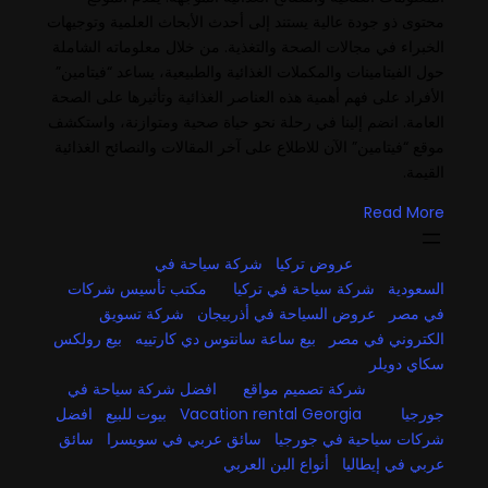
محتوى ذو جودة عالية يستند إلى أحدث الأبحاث العلمية وتوجيهات
الخبراء في مجالات الصحة والتغذية. من خلال معلوماته الشاملة
حول الفيتامينات والمكملات الغذائية والطبيعية، يساعد “فيتامين”
الأفراد على فهم أهمية هذه العناصر الغذائية وتأثيرها على الصحة
العامة. انضم إلينا في رحلة نحو حياة صحية ومتوازنة، واستكشف
موقع “فيتامين” الآن للاطلاع على آخر المقالات والنصائح الغذائية
القيمة.
Read More
عروض تركيا
شركة سياحة في
السعودية
شركة سياحة في تركيا
مكتب تأسيس شركات
في مصر
عروض السياحة في أذربيجان
شركة تسويق
الكتروني في مصر
بيع ساعة سانتوس دي كارتييه
بيع رولكس
سكاي دويلر
شركة تصميم مواقع
افضل شركة سياحة في
جورجيا
Vacation rental Georgia
بيوت للبيع
افضل
شركات سياحية في جورجيا
سائق عربي في سويسرا
سائق
عربي في إيطاليا
أنواع البن العربي