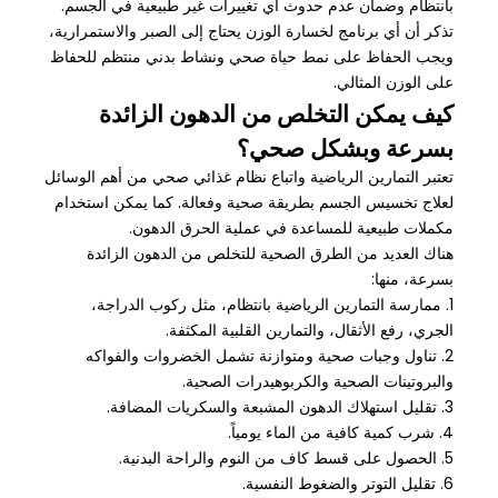
بانتظام وضمان عدم حدوث أي تغييرات غير طبيعية في الجسم.
تذكر أن أي برنامج لخسارة الوزن يحتاج إلى الصبر والاستمرارية،
ويجب الحفاظ على نمط حياة صحي ونشاط بدني منتظم للحفاظ
على الوزن المثالي.
كيف يمكن التخلص من الدهون الزائدة
بسرعة وبشكل صحي؟
تعتبر التمارين الرياضية واتباع نظام غذائي صحي من أهم الوسائل
لعلاج تخسيس الجسم بطريقة صحية وفعالة. كما يمكن استخدام
مكملات طبيعية للمساعدة في عملية الحرق الدهون.
هناك العديد من الطرق الصحية للتخلص من الدهون الزائدة
بسرعة، منها:
1. ممارسة التمارين الرياضية بانتظام، مثل ركوب الدراجة،
الجري، رفع الأثقال، والتمارين القلبية المكثفة.
2. تناول وجبات صحية ومتوازنة تشمل الخضروات والفواكه
والبروتينات الصحية والكربوهيدرات الصحية.
3. تقليل استهلاك الدهون المشبعة والسكريات المضافة.
4. شرب كمية كافية من الماء يومياً.
5. الحصول على قسط كاف من النوم والراحة البدنية.
6. تقليل التوتر والضغوط النفسية.