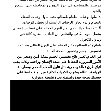
مرطبين وللمساعدة في حرق الدهون والمحافظة على الشعور
بالشبع.
4. تناول وجبات الطعام بانتظام: يجب تناول وجبات الطعام
بانتظام وعدم تجاوز الوجبات الرئيسية أو تخطي الوجبات.
5. تتبع نمط حياة صحي: من المهم الحفاظ على نمط حياة صحي
يشمل النوم الكافي والتخلص من العادات الضارة كالتدخين
وتناول الكحول.
باتباع هذه النصائح يمكن الحفاظ على الوزن المثالي بعد علاج
تخسيس الجسم وتحسين الصحة العامة.
في الختام، يُعتبر علاج تخسيس الجسم بشكل آمن وصحي من
الأمور الضرورية للحفاظ على صحة الإنسان وراحته، ولذلك يجب
اتباع طرق فعالة ومجربة مثل تناول الطعام الصحي وممارسة
الرياضة بانتظام وشرب الكميات الكافية من الماء. حافظ على
جسمك بصحة جيدة واستمتع بحياة نشيطة ومتوازنة.