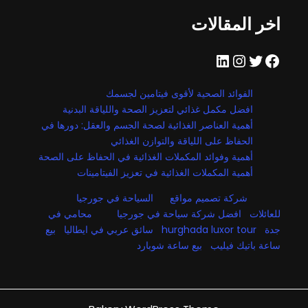
اخر المقالات
فيسبوك
تويتر
إنستجرام
لينكد إن
الفوائد الصحية لأقوى فيتامين لجسمك
افضل مكمل غذائي لتعزيز الصحة واللياقة البدنية
أهمية العناصر الغذائية لصحة الجسم والعقل: دورها في
الحفاظ على اللياقة والتوازن الغذائي
أهمية وفوائد المكملات الغذائية في الحفاظ على الصحة
أهمية المكملات الغذائية في تعزيز الفيتامينات
شركة تصميم مواقع
السياحة في جورجيا
للعائلات
افضل شركة سياحة في جورجيا
محامي في
جدة
hurghada luxor tour
سائق عربي في ايطاليا
بيع
ساعة باتيك فيليب
بيع ساعة شوبارد