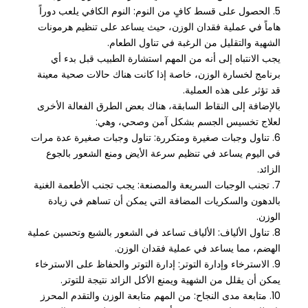
5. الحصول على قسط كافٍ من النوم: النوم الكافي يلعب دوراً
هاماً في عملية فقدان الوزن، حيث يساعد على تنظيم هرمونات
الشهية والتقليل من الرغبة في تناول الطعام.
يجب الانتباه إلى أنه من المهم استشارة الطبيب قبل بدء أي
برنامج لخسارة الوزن، خاصة إذا كانت هناك حالات صحية معينة
قد تؤثر على هذه العملية.
بالإضافة إلى النقاط السابقة، هناك بعض الطرق الفعالة الأخرى
لعلاج تخسيس الجسم بشكل آمن وصحي، وهي:
6. تناول وجبات صغيرة ومتكررة: تناول وجبات صغيرة عدة مرات
في اليوم يساعد في تنظيم سرعة الأيض ومنع الشعور بالجوع
الزائد.
7. تجنب الوجبات السريعة والمصنعة: يجب تجنب الأطعمة الغنية
بالدهون والسكريات المضافة التي يمكن أن تساهم في زيادة
الوزن.
8. تناول الألياف: الألياف تساعد في الشعور بالشبع وتحسين عملية
الهضم، مما يساعد في عملية فقدان الوزن.
9. الاسترخاء وإدارة التوتر: إدارة التوتر والحفاظ على الاسترخاء
يمكن أن يقلل من الشهية ويمنع الأكل الزائد نتيجة للتوتر.
10. متابعة مدى النجاح: من المهم متابعة الوزن والتقدم المحرز