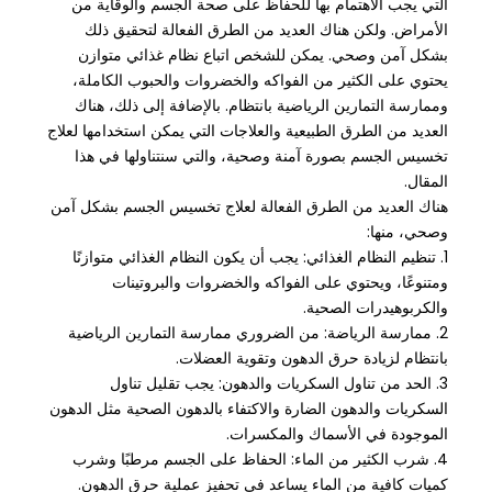
التي يجب الاهتمام بها للحفاظ على صحة الجسم والوقاية من
الأمراض. ولكن هناك العديد من الطرق الفعالة لتحقيق ذلك
بشكل آمن وصحي. يمكن للشخص اتباع نظام غذائي متوازن
يحتوي على الكثير من الفواكه والخضروات والحبوب الكاملة،
وممارسة التمارين الرياضية بانتظام. بالإضافة إلى ذلك، هناك
العديد من الطرق الطبيعية والعلاجات التي يمكن استخدامها لعلاج
تخسيس الجسم بصورة آمنة وصحية، والتي سنتناولها في هذا
المقال.
هناك العديد من الطرق الفعالة لعلاج تخسيس الجسم بشكل آمن
وصحي، منها:
1. تنظيم النظام الغذائي: يجب أن يكون النظام الغذائي متوازنًا
ومتنوعًا، ويحتوي على الفواكه والخضروات والبروتينات
والكربوهيدرات الصحية.
2. ممارسة الرياضة: من الضروري ممارسة التمارين الرياضية
بانتظام لزيادة حرق الدهون وتقوية العضلات.
3. الحد من تناول السكريات والدهون: يجب تقليل تناول
السكريات والدهون الضارة والاكتفاء بالدهون الصحية مثل الدهون
الموجودة في الأسماك والمكسرات.
4. شرب الكثير من الماء: الحفاظ على الجسم مرطبًا وشرب
كميات كافية من الماء يساعد في تحفيز عملية حرق الدهون.