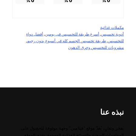
%
0
%
0
%
0
مكملات غذائية
أدوية تخسيس
, 
أسرع طريقة للتخسيس فى يومين
, 
أفضل دواء
للتخسيس
, 
طريقة تخسيس الجسم كله في أسبوع بدون رجيم
, 
مشروبات للتخسيس وحرق الدهون
نبذه عنا
بفخر وتفانٍ، يُعَدّ موقع “فيتامين” وجهة موثوقة للحصول على
المعلومات الصحية والنصائح الغذائية الموجهة. يقدم الموقع