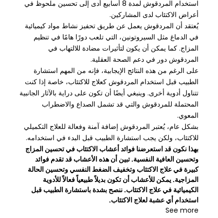
استخدام المردقوش لمدة 8 أسابيع أدى إلى تحسين ملحوظ في
أعراض الاكتئاب لدى المشاركين.
يُعتقد أن المردقوش يعمل عن طريق تحفيز نشاط مواد كيميائية
في الدماغ مثل السيروتونين، التي تلعب دورًا هامًا في تنظيم
المزاج. كما يمكن أن يكون لتأثيرات مضادة للالتهاب في
المردقوش دور في دعم الصحة العقلية.
على الرغم من هذه النتائج الإيجابية، فإنه من المهم استشارة
الطبيب قبل استخدام المردقوش كعلاج للاكتئاب، خاصة إذا كنت
تتناول أدوية أخرى. وينبغي أيضًا أن تكون على دراية بالآثار الجانبية
المحتملة للمردقوش والتي قد تشمل الصداع والاضطراب
المعوي.
بشكل عام، يُعتبر المردقوش إضافة آمنة وفعالة للعلاج التكميلي
للاكتئاب، ولكن يجب استشارة الطبيب قبل البدء في استخدامه.
بهذا نكون قد استعرضنا فوائد أعشاب الاكتئاب في تحسين المزاج
وتحسين العافية النفسية. تبين أن هذه الأعشاب قد تقدم فوائد
كبيرة في علاج الاكتئاب وتخفيف الضغط النفسي وتحسين الحالة
المزاجية. يمكن للأعشاب أن تكون بديلاً طبيعياً فعالاً للأدوية
الكيميائية في علاج الاكتئاب. ننصح بشدة باستشارة الطبيب قبل
استخدام أي عشبة لعلاج الاكتئاب.
See more