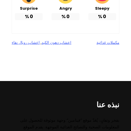
Surprise
Angry
Sleepy
%
0
%
0
%
0
مكملات غذائية
اعشاب دهون الكبد
, 
اعشاب رويال نقاء
نبذه عنا
بفخر وتفانٍ، يُعَدّ موقع “فيتامين” وجهة موثوقة للحصول على
المعلومات الصحية والنصائح الغذائية الموجهة. يقدم الموقع