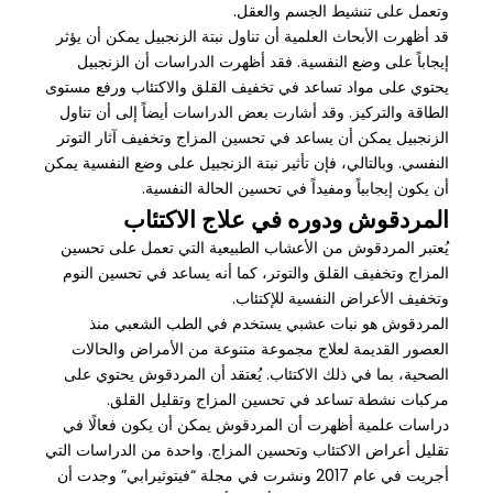
وتعمل على تنشيط الجسم والعقل.
قد أظهرت الأبحاث العلمية أن تناول نبتة الزنجبيل يمكن أن يؤثر
إيجاباً على وضع النفسية. فقد أظهرت الدراسات أن الزنجبيل
يحتوي على مواد تساعد في تخفيف القلق والاكتئاب ورفع مستوى
الطاقة والتركيز. وقد أشارت بعض الدراسات أيضاً إلى أن تناول
الزنجبيل يمكن أن يساعد في تحسين المزاج وتخفيف آثار التوتر
النفسي. وبالتالي، فإن تأثير نبتة الزنجبيل على وضع النفسية يمكن
أن يكون إيجابياً ومفيداً في تحسين الحالة النفسية.
المردقوش ودوره في علاج الاكتئاب
يُعتبر المردقوش من الأعشاب الطبيعية التي تعمل على تحسين
المزاج وتخفيف القلق والتوتر، كما أنه يساعد في تحسين النوم
وتخفيف الأعراض النفسية للإكتئاب.
المردقوش هو نبات عشبي يستخدم في الطب الشعبي منذ
العصور القديمة لعلاج مجموعة متنوعة من الأمراض والحالات
الصحية، بما في ذلك الاكتئاب. يُعتقد أن المردقوش يحتوي على
مركبات نشطة تساعد في تحسين المزاج وتقليل القلق.
دراسات علمية أظهرت أن المردقوش يمكن أن يكون فعالًا في
تقليل أعراض الاكتئاب وتحسين المزاج. واحدة من الدراسات التي
أجريت في عام 2017 ونشرت في مجلة “فيتوثيرابي” وجدت أن