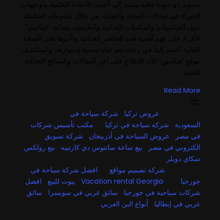
محتوى ذو جودة عالية يستند إلى أحدث الأبحاث العلمية وتوجيهات
الخبراء في مجالات الصحة والتغذية. من خلال معلوماته الشاملة
حول الفيتامينات والمكملات الغذائية والطبيعية، يساعد “فيتامين”
الأفراد على فهم أهمية هذه العناصر الغذائية وتأثيرها على الصحة
العامة. انضم إلينا في رحلة نحو حياة صحية ومتوازنة، واستكشف
موقع “فيتامين” الآن للاطلاع على آخر المقالات والنصائح الغذائية
القيمة.
Read More
عروض تركيا
شركة سياحة في
السعودية
شركة سياحة في تركيا
مكتب تأسيس شركات
في مصر
عروض السياحة في أذربيجان
شركة تسويق
الكتروني في مصر
بيع ساعة سانتوس دي كارتييه
بيع رولكس
سكاي دويلر
شركة تصميم مواقع
افضل شركة سياحة في
جورجيا
Vacation rental Georgia
بيوت للبيع
افضل
شركات سياحية في جورجيا
سائق عربي في سويسرا
سائق
عربي في إيطاليا
أنواع البن العربي