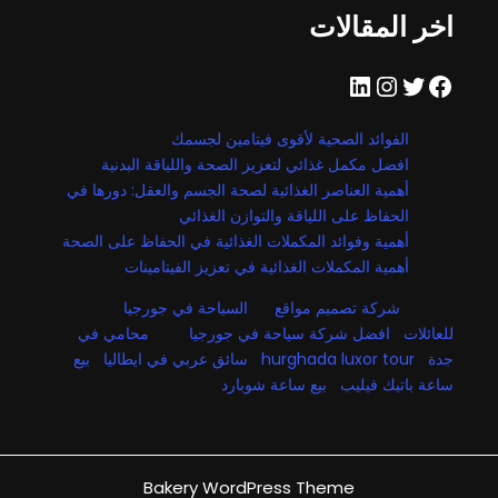
اخر المقالات
فيسبوك
تويتر
إنستجرام
لينكد إن
الفوائد الصحية لأقوى فيتامين لجسمك
افضل مكمل غذائي لتعزيز الصحة واللياقة البدنية
أهمية العناصر الغذائية لصحة الجسم والعقل: دورها في
الحفاظ على اللياقة والتوازن الغذائي
أهمية وفوائد المكملات الغذائية في الحفاظ على الصحة
أهمية المكملات الغذائية في تعزيز الفيتامينات
شركة تصميم مواقع
السياحة في جورجيا
للعائلات
افضل شركة سياحة في جورجيا
محامي في
جدة
hurghada luxor tour
سائق عربي في ايطاليا
بيع
ساعة باتيك فيليب
بيع ساعة شوبارد
Bakery WordPress Theme