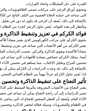
القدرة على حل المشكلات واتخاذ القرارات.
وتحتوي أوراق الزعتر على مركبات تسمى الفلافونويدات والتربي
التي تساعد في حماية الخلايا العصبية من التلف الناتج عن التأك
بالإضافة إلى ذلك، يُعتقد أن الزعتر قد يكون له دور في تقليل
وبالنظر إلى هذه الفوائد، يُعتبر تناول الزعتر كجزء من النظام
فوائد الكركم في تعزيز وتنشيط الذاكرة وا
يحتوي الكركم على مركب الكوركومين الذي يعتبر مضاداً للأكسد
يعتبر الكركم من أهم الأعشاب التي تساعد في تعزيز وتنشيط
مضاداً للأكسدة ويقوي الذاكرة والتركيز. بحسب الدراسات العل
أيضا، يمتلك الكركم خصائص مضادة للالتهابات التي تساعد في حما
تحسين المزاج وتقليل الاكتئاب، مما يساهم في تحسين الأداء 
بالإضافة إلى ذلك، قد وجدت الدراسات أن الكركم يمكن أن يؤد
لذا، يُعتبر تناول الكركم جزءاً مهماً من النظام الغذائي الصحي 
تأثير النعناع على تنشيط الذاكرة وتحسين ا
يعتبر النعناع من الأعشاب المعروفة بتأثيرها المنشط على الذ
تشير الدراسات إلى أن رائحة النعناع يمكن أن تساعد في تحفيز
الأداء العام. ويُعتقد أن العطر المنعش للنعناع له تأثير مباش
في الطعام والمشروبات وسيلة فعالة لتحفيز الذاكرة وتحسين ال