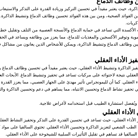
ن وظائف الدماغ
رة، حيث يعتبر مفيداً في تحسين التركيز وزيادة القدرة على التذكر والاستيعاب
من الفوائد الصحية، ومن بين هذه الفوائد تحسين وظائف الدماغ وتنشيط الذاكرة
كريات.
الأكسدة التي تساعد في حماية الدماغ والأنسجة العصبية من التلف وتقليل خطر
دموية وتوفير الأكسجين والمغذيات للدماغ، مما يعزز من وظائفه ويساعد في الحف
حسين وظائف الدماغ وتنشيط الذاكرة، ويمكن للأشخاص الذين يعانون من مشاكل في
يز الأداء العقلي
الذاكرة وتنشيط الأداء العقلي، حيث يعتبر مفيداً في تحسين وظائف الدماغ وتع
ء العقلي نتيجة لاحتوائه على مركبات تساعد في تحفيز وتنشيط الدماغ. الأبحاث ا
اء العقلي. كما أن لليمونجراس تأثير مهدئ على الجهاز العصبي، مما يعزز القدرة ع
حفيز نشاط الدماغ وتحسين الانتباه، مما يساهم في دعم وتحسين الذاكرة والتعلم
، ويُفضل استشارة الطبيب قبل استخدامه لأغراض علاجية.
الأداء العقلي
الأداء العقلي، حيث تساعد في تحسين القدرة على التذكر وتحفيز النشاط العقل
 الطب الشعبي لتعزيز الذاكرة وتحسين الأداء العقلي. تحتوي السالفيا على مواد
سالفيا قد تساهم في تقليل التأثيرات السلبية للشيخوخة على الأداء العقلي.