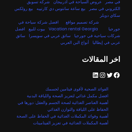
في مصر
عروض السياحة في أذربيجان
شركة تسويق
الكتروني في مصر
بيع ساعة سانتوس دي كارتييه
بيع رولكس
سكاي دويلر
شركة تصميم مواقع
افضل شركة سياحة في
جورجيا
Vacation rental Georgia
بيوت للبيع
افضل
شركات سياحية في جورجيا
سائق عربي في سويسرا
سائق
عربي في إيطاليا
أنواع البن العربي
اخر المقالات
فيسبوك
تويتر
إنستجرام
لينكد إن
الفوائد الصحية لأقوى فيتامين لجسمك
افضل مكمل غذائي لتعزيز الصحة واللياقة البدنية
أهمية العناصر الغذائية لصحة الجسم والعقل: دورها في
الحفاظ على اللياقة والتوازن الغذائي
أهمية وفوائد المكملات الغذائية في الحفاظ على الصحة
أهمية المكملات الغذائية في تعزيز الفيتامينات