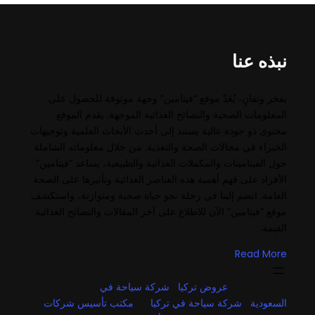
نبذه عنا
بفخر وتفانٍ، يُعَدّ موقع “فيتامين” وجهة موثوقة للحصول على
المعلومات الصحية والنصائح الغذائية الموجهة. يقدم الموقع
محتوى ذو جودة عالية يستند إلى أحدث الأبحاث العلمية وتوجيهات
الخبراء في مجالات الصحة والتغذية. من خلال معلوماته الشاملة
حول الفيتامينات والمكملات الغذائية والطبيعية، يساعد “فيتامين”
الأفراد على فهم أهمية هذه العناصر الغذائية وتأثيرها على الصحة
العامة. انضم إلينا في رحلة نحو حياة صحية ومتوازنة، واستكشف
موقع “فيتامين” الآن للاطلاع على آخر المقالات والنصائح الغذائية
القيمة.
Read More
عروض تركيا
شركة سياحة في
السعودية
شركة سياحة في تركيا
مكتب تأسيس شركات