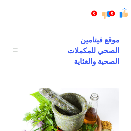
تخطى
إلى
0
0
المحتوى
موقع فيتامين
الصحي للمكملات
الصحية والغئاية