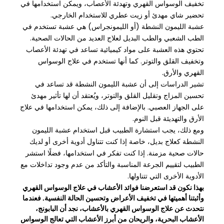
تخفيف الوسواس القهري وتهدئة الأعصاب، ويمكن استخدامها في
تحضير شاي مهدئ أو زيت عطري للاستخدام الخارجي.
عشبة الليمون النشطة (أو الليمونجراس) هي عشبة تستخدم في
الطب الشعبي والطب البديل لعلاج العديد من الحالات الصحية.
تحتوي هذه العشبة على مواد كيميائية تساعد في تهدئة الأعصاب
وتخفيف القلق والتوتر. كما أنها تستخدم في علاج الوسواس
القهري والأرق.
تشير الدراسات إلى أن عشبة الليمون النشطة قد تساعد في
تحسين المزاج وتقليل القلق والتوتر، ويُعتقد أن لها تأثير مهدئ
على الجهاز العصبي. بالإضافة إلى ذلك، يمكن استخدامها في علاج
الأرق والتهديئة قبل النوم.
ومع ذلك، يجب استشارة الطبيب قبل استخدام عشبة الليمون
النشطة كعلاج بديل، خاصة إذا كنت تتناول أدوية أخرى أو لديك
حالات صحية مزمنة. إذا كنت تفكر في استخدامها، فضلًا استشر
الطبيب لتقييم الجرعة المناسبة والتأكد من عدم وجود تداخلات مع
الأدوية الأخرى التي تتناولها.
بهذا نكون قد استعرضنا فوائد الأعشاب في علاج الوسواس القهري
وأثبتنا أهميتها في تخفيف الأعراض وتحسين الحالة النفسية. فعندما
نتحدث عن علاج الوسواس القهري بالأعشاب، نجد أن البابونج،
الأعشاب البحرية، والريحان من أبرز الأعشاب التي تعالج الوسواس