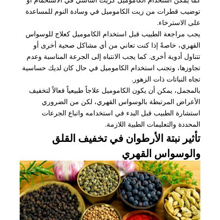
كما يمكن استخدام الكاموميل كزيت أساسي في الاستحمام أو
توضيب قطرات من زيت الكاموميل في وسادة النوم للمساعدة
على الاسترخاء.
يجب مراجعة الطبيب قبل استخدام الكاموميل كعلاج للوسواس
القهري، خاصةً إذا كنت تعاني من أي مشاكل صحية أخرى أو
تتناول أدوية أخرى. كما يجب الانتباه إلى الجرعة المناسبة وعدم
تجاوزها، وتجنب استخدام الكاموميل في حال كان لديك حساسية
تجاه النباتات ذات الزهور.
بالمجمل، يمكن أن يكون الكاموميل علاجاً طبيعياً فعالاً لتخفيف
الأعراض المرتبطة بالوسواس القهري، لكن من الضروري
استشارة الطبيب قبل البدء في استخدامه واتباع الجرعات
المحددة والتعليمات الطبية اللازمة.
تأثير نبتة الأرطوان في تخفيف القلق
والوسواس القهري