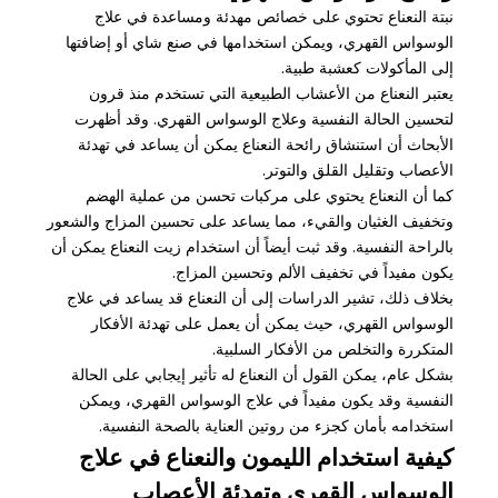
نبتة النعناع تحتوي على خصائص مهدئة ومساعدة في علاج
الوسواس القهري، ويمكن استخدامها في صنع شاي أو إضافتها
إلى المأكولات كعشبة طبية.
يعتبر النعناع من الأعشاب الطبيعية التي تستخدم منذ قرون
لتحسين الحالة النفسية وعلاج الوسواس القهري. وقد أظهرت
الأبحاث أن استنشاق رائحة النعناع يمكن أن يساعد في تهدئة
الأعصاب وتقليل القلق والتوتر.
كما أن النعناع يحتوي على مركبات تحسن من عملية الهضم
وتخفيف الغثيان والقيء، مما يساعد على تحسين المزاج والشعور
بالراحة النفسية. وقد ثبت أيضاً أن استخدام زيت النعناع يمكن أن
يكون مفيداً في تخفيف الألم وتحسين المزاج.
بخلاف ذلك، تشير الدراسات إلى أن النعناع قد يساعد في علاج
الوسواس القهري، حيث يمكن أن يعمل على تهدئة الأفكار
المتكررة والتخلص من الأفكار السلبية.
بشكل عام، يمكن القول أن النعناع له تأثير إيجابي على الحالة
النفسية وقد يكون مفيداً في علاج الوسواس القهري، ويمكن
استخدامه بأمان كجزء من روتين العناية بالصحة النفسية.
كيفية استخدام الليمون والنعناع في علاج
الوسواس القهري وتهدئة الأعصاب