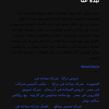
بفخر وتفانٍ، يُعَدّ موقع “فيتامين” وجهة موثوقة للحصول على
المعلومات الصحية والنصائح الغذائية الموجهة. يقدم الموقع
محتوى ذو جودة عالية يستند إلى أحدث الأبحاث العلمية وتوجيهات
الخبراء في مجالات الصحة والتغذية. من خلال معلوماته الشاملة
حول الفيتامينات والمكملات الغذائية والطبيعية، يساعد “فيتامين”
الأفراد على فهم أهمية هذه العناصر الغذائية وتأثيرها على الصحة
العامة. انضم إلينا في رحلة نحو حياة صحية ومتوازنة، واستكشف
موقع “فيتامين” الآن للاطلاع على آخر المقالات والنصائح الغذائية
القيمة.
Read More
عروض تركيا
شركة سياحة في
السعودية
شركة سياحة في تركيا
مكتب تأسيس شركات
في مصر
عروض السياحة في أذربيجان
شركة تسويق
الكتروني في مصر
بيع ساعة سانتوس دي كارتييه
بيع رولكس
سكاي دويلر
شركة تصميم مواقع
افضل شركة سياحة في