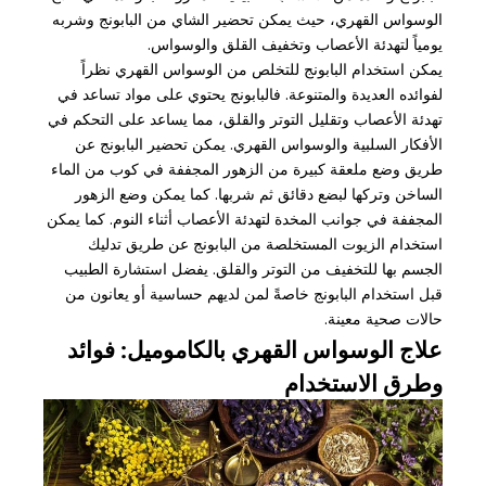
الوسواس القهري، حيث يمكن تحضير الشاي من البابونج وشربه
يومياً لتهدئة الأعصاب وتخفيف القلق والوسواس.
يمكن استخدام البابونج للتخلص من الوسواس القهري نظراً
لفوائده العديدة والمتنوعة. فالبابونج يحتوي على مواد تساعد في
تهدئة الأعصاب وتقليل التوتر والقلق، مما يساعد على التحكم في
الأفكار السلبية والوسواس القهري. يمكن تحضير البابونج عن
طريق وضع ملعقة كبيرة من الزهور المجففة في كوب من الماء
الساخن وتركها لبضع دقائق ثم شربها. كما يمكن وضع الزهور
المجففة في جوانب المخدة لتهدئة الأعصاب أثناء النوم. كما يمكن
استخدام الزيوت المستخلصة من البابونج عن طريق تدليك
الجسم بها للتخفيف من التوتر والقلق. يفضل استشارة الطبيب
قبل استخدام البابونج خاصةً لمن لديهم حساسية أو يعانون من
حالات صحية معينة.
علاج الوسواس القهري بالكاموميل: فوائد
وطرق الاستخدام