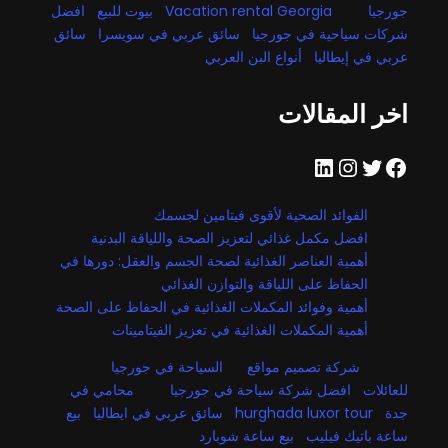
جورجيا
Vacation rental Georgia
بيوت للبيع
افضل
شركات سياحية في جورجيا
سائق عربي في سويسرا
سائق
عربي في إيطاليا
أنواع البن العربي
اخر المقالات
فيسبوك
تويتر
إنستجرام
لينكد إن
الفوائد الصحية لأقوى فيتامين لجسمك
افضل مكمل غذائي لتعزيز الصحة واللياقة البدنية
أهمية العناصر الغذائية لصحة الجسم والعقل: دورها في
الحفاظ على اللياقة والتوازن الغذائي
أهمية وفوائد المكملات الغذائية في الحفاظ على الصحة
أهمية المكملات الغذائية في تعزيز الفيتامينات
شركة تصميم مواقع
السياحة في جورجيا
للعائلات
افضل شركة سياحة في جورجيا
محامي في
جدة
hurghada luxor tour
سائق عربي في ايطاليا
بيع
ساعة باتيك فيليب
بيع ساعة شوبارد