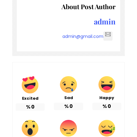
About Post Author
admin
admin@gmail.com
Sad
Happy
Excited
%
0
%
0
%
0