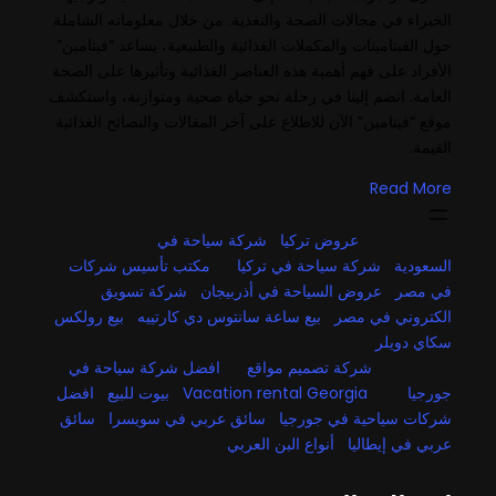
الخبراء في مجالات الصحة والتغذية. من خلال معلوماته الشاملة
حول الفيتامينات والمكملات الغذائية والطبيعية، يساعد “فيتامين”
الأفراد على فهم أهمية هذه العناصر الغذائية وتأثيرها على الصحة
العامة. انضم إلينا في رحلة نحو حياة صحية ومتوازنة، واستكشف
موقع “فيتامين” الآن للاطلاع على آخر المقالات والنصائح الغذائية
القيمة.
Read More
عروض تركيا
شركة سياحة في
السعودية
شركة سياحة في تركيا
مكتب تأسيس شركات
في مصر
عروض السياحة في أذربيجان
شركة تسويق
الكتروني في مصر
بيع ساعة سانتوس دي كارتييه
بيع رولكس
سكاي دويلر
شركة تصميم مواقع
افضل شركة سياحة في
جورجيا
Vacation rental Georgia
بيوت للبيع
افضل
شركات سياحية في جورجيا
سائق عربي في سويسرا
سائق
عربي في إيطاليا
أنواع البن العربي