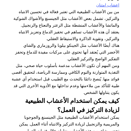
اعشاب امتنان
من بين الأعشاب الطبيعية التي تعتبر فعالة في تحسين الانتباه
والتركيز، تشمل بعض الأعشاب مثل الجينسنغ والأشواك الشوكية
والماتشا والأعشاب المنشطة مثل الزعتر والنعناع والزنجبيل.
يعتقد أن هذه الأعشاب تساهم في تحفيز الدماغ وتعزيز الانتباه
والتركيز، وتقوية الذاكرة والاستيقاظ العقلي.
هناك أيضًا الأعشاب مثل الجينكو بيلوبا والروزماري والشاي
الأخضر التي يُعتقد أنها تحتوي على مركبات مفيدة للدماغ وتحفز
التفكير الواضح والتركيز العقلي.
ومن المهم أن تكون الأعشاب مدعمة بأسلوب حياة صحي، مثل
التغذية المتوازنة والنوم الكافي وممارسة الرياضة، لتحقيق أقصى
فوائد منها. يُنصح دائمًا بالتحدث مع الطبيب قبل استخدام أي عشبة
طبية للتأكد من ملاءمتها وعدم تداخلها مع الأدوية الأخرى التي قد
يكون يتناولها الشخص.
كيف يمكن استخدام الأعشاب الطبيعية
لزيادة التركيز في العمل؟
يمكن استخدام الأعشاب الطبيعية مثل الجينسنغ والجوجوبا
والمريمية والزنجبيل لزيادة التركيز والانتباه أثناء العمل. يمكن
تحضير شاي من هذه الأعشاب وتناوله خلال فترات العمل