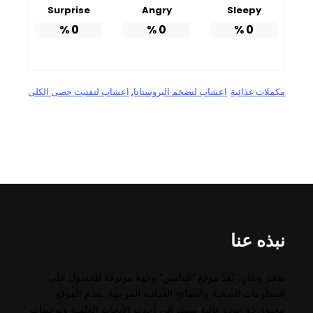
Surprise
Angry
Sleepy
%
0
%
0
%
0
مكملات غذائية
اعشاب لتضخم البروستاتا
, 
اعشاب لتفتيت حصى الكلى
نبذه عنا
بفخر وتفانٍ، يُعَدّ موقع “فيتامين” وجهة موثوقة للحصول على
المعلومات الصحية والنصائح الغذائية الموجهة. يقدم الموقع
محتوى ذو جودة عالية يستند إلى أحدث الأبحاث العلمية وتوجيهات