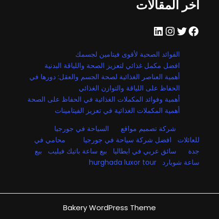
اخر المقالات
فيسبوك
تويتر
إنستجرام
لينكد إن
الفوائد الصحية لأقوى فيتامين لجسمك
افضل مكمل غذائي لتعزيز الصحة واللياقة البدنية
أهمية العناصر الغذائية لصحة الجسم والعقل: دورها في
الحفاظ على اللياقة والتوازن الغذائي
أهمية وفوائد المكملات الغذائية في الحفاظ على الصحة
أهمية المكملات الغذائية في تعزيز الفيتامينات
شركة تصميم مواقع
السياحة في جورجيا
للعائلات
افضل شركة سياحة في جورجيا
محامي في
جدة
سائق عربي في ايطاليا
بيع ساعة باتيك فيليب
بيع
ساعة شوبارد
hurghada luxor tour
Bakery WordPress Theme