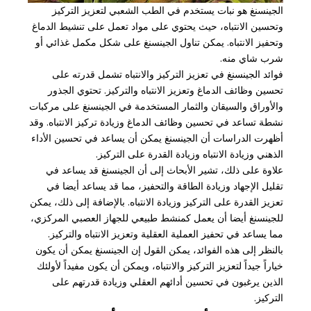
الجينسنغ هو نبات يستخدم في الطب الشعبي لتعزيز التركيز
وتحسين الانتباه، حيث يحتوي على مواد تعمل على تنشيط الدماغ
وتحفيز الانتباه. يمكن تناول الجينسنغ على شكل مكمل غذائي أو
شرب شاي منه.
فوائد الجينسنغ في تعزيز التركيز والانتباه تشمل قدرته على
تحسين وظائف الدماغ وتعزيز الانتباه والتركيز. تحتوي الجذور
والأوراق والسيقان والثمار المستخدمة في الجينسنغ على مركبات
نشطة تساعد في تحسين وظائف الدماغ وزيادة تركيز الانتباه. وقد
أظهرت الدراسات أن الجينسنغ يمكن أن يساعد في تحسين الأداء
الذهني وزيادة الانتباه وزيادة القدرة على التركيز.
علاوة على ذلك، تشير الأبحاث إلى أن الجينسنغ قد يساعد في
تقليل الإجهاد وزيادة الطاقة والتحفيز، مما قد يساعد أيضا في
تعزيز القدرة على التركيز وزيادة الانتباه. بالإضافة إلى ذلك، يمكن
للجينسنغ أيضا أن يعمل كمنشط طبيعي للجهاز العصبي المركزي،
مما يساعد في تحفيز العملية العقلية وتعزيز الانتباه والتركيز.
بالنظر إلى هذه الفوائد، يمكن القول إن الجينسنغ يمكن أن يكون
خياراً جيداً لتعزيز التركيز والانتباه، ويمكن أن يكون مفيداً لأولئك
الذين يرغبون في تحسين أدائهم العقلي وزيادة قدرتهم على
التركيز.