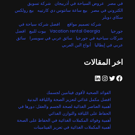
في مصر
عروض السياحة في أذربيجان
شركة تسويق
الكتروني في مصر
بيع ساعة سانتوس دي كارتييه
بيع رولكس
سكاي دويلر
شركة تصميم مواقع
افضل شركة سياحة في
جورجيا
Vacation rental Georgia
بيوت للبيع
افضل
شركات سياحية في جورجيا
سائق عربي في سويسرا
سائق
عربي في إيطاليا
أنواع البن العربي
اخر المقالات
فيسبوك
تويتر
إنستجرام
لينكد إن
الفوائد الصحية لأقوى فيتامين لجسمك
افضل مكمل غذائي لتعزيز الصحة واللياقة البدنية
أهمية العناصر الغذائية لصحة الجسم والعقل: دورها في
الحفاظ على اللياقة والتوازن الغذائي
أهمية وفوائد المكملات الغذائية في الحفاظ على الصحة
أهمية المكملات الغذائية في تعزيز الفيتامينات