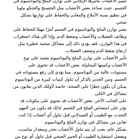
تتميز الأعشاب بتأثيرها الإيجابي على توازن الملح والبوتاسيوم في
الجسم، حيث تساعد بعض الأعشاب مثل الجنسنج والجنكو بيلوبا
في تنظيم نسبة الأملاح والمعادن والحفاظ على توازنها بشكل
صحي.
يعتبر توازن الملح والبوتاسيوم في الجسم أمرًا مهمًا للحفاظ على
وظائف العضلات والأعصاب وضغط الدم. وإذا كان هناك اضطراب
في هذا التوازن، فقد يؤدي ذلك إلى مشاكل صحية خطيرة مثل
ارتفاع ضغط الدم وضعف العضلات.
تأثير الأعشاب على توازن الملح والبوتاسيوم يعتمد على نوع
الأعشاب وكميتها المتناولة. بعض الأعشاب قد تحتوي على
مستويات عالية من البوتاسيوم، مما يؤدي إلى رفع مستوياته في
الجسم. ومن الجدير بالذكر أن تناول كميات كبيرة من البوتاسيوم
يمكن أن يكون خطرًا على الصحة، خاصة لأولئك الذين يعانون من
مشاكل في الكلى.
على الجانب الآخر، بعض الأعشاب قد يحتوي على مكونات قد
تؤثر على امتصاص الملح في الجسم. لذلك قد يكون من المهم
التحدث مع الطبيب أو الصيدلاني قبل تناول أي أعشاب إذا كنت
تعاني من مشاكل في توازن الملح والبوتاسيوم.
بشكل عام، يجب أن يتم تناول الأعشاب بحذر وبمقدار مناسب،
ويفضل استشارة الطبيب أو الخبير الصحي قبل تناول أي نوع من