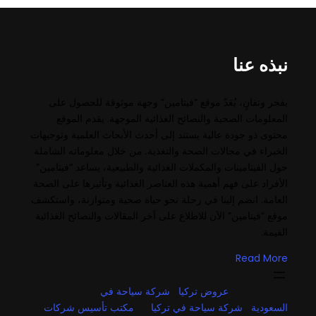
نبذه عنا
بفخر وتفانٍ، يُعَدّ موقع “فيتامين” وجهة موثوقة للحصول على
المعلومات الصحية والنصائح الغذائية الموجهة. يقدم الموقع
محتوى ذو جودة عالية يستند إلى أحدث الأبحاث العلمية وتوجيهات
الخبراء في مجالات الصحة والتغذية. من خلال معلوماته الشاملة
حول الفيتامينات والمكملات الغذائية والطبيعية، يساعد “فيتامين”
الأفراد على فهم أهمية هذه العناصر الغذائية وتأثيرها على الصحة
العامة. انضم إلينا في رحلة نحو حياة صحية ومتوازنة، واستكشف
موقع “فيتامين” الآن للاطلاع على آخر المقالات والنصائح الغذائية
القيمة.
Read More
عروض تركيا
شركة سياحة في
السعودية
شركة سياحة في تركيا
مكتب تأسيس شركات