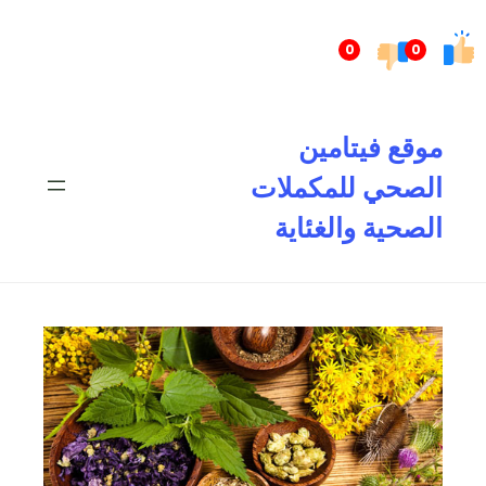
تخطى
إلى
0
0
المحتوى
موقع فيتامين
الصحي للمكملات
الصحية والغئاية