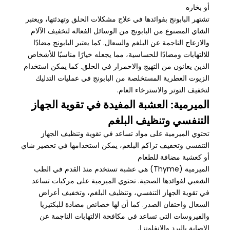
أو بخاره
تشتهر البابونج بفوائدها في علاج مشكلات الحلق وتهدئتها، ويعتبر
الشاي المصنوع من البابونج من الوسائل الفعالة لتخفيف الآلام
والازعاج الناجمة عن البلغم والسعال. كما يعتبر البابونج مضادًا
للالتهابات ومضادًا للحساسية، مما يجعله خيارًا مناسبًا للأشخاص
الذين يعانون من التهيج والاحمرار في الحلق. كما يمكن استخدام
الزيوت العطرية المستخلصة من البابونج في عمليات التدليك
لتخفيف التوتر والاسترخاء العام.
الميرمية: العشبة المفيدة في تقوية الجهاز
التنفسي وتنظيف البلغم
تحتوي الميرمية على مواد تساعد في تقوية وتنظيف الجهاز
التنفسي وتخفيف تراكم البلغم، يمكن استخدامها في تحضير شاي
أو كعشبة مضافة للطعام
الميرمية (Thyme) هي عشبة تستخدم منذ القدم في الطب
الشعبي لفوائدها الصحية. تحتوي الميرمية على مركبات تساعد
في تقوية الجهاز التنفسي، وتنظيف البلغم، وتخفيف أعراض
السعال واحتقان الصدر. كما أن لها خصائص مضادة للبكتيريا
والفيروسات التي تساعد في مكافحة الالتهابات الناجمة عن
الإصابة بالبرد والإنفلونزا.