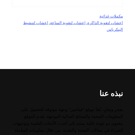
مكملات غذائية
اعشاب لتقوية الذاكرة
, 
اعشاب لتقوية المناعة
, 
اعشاب لتنشيط
البنكرياس
نبذه عنا
بفخر وتفانٍ، يُعَدّ موقع “فيتامين” وجهة موثوقة للحصول على
المعلومات الصحية والنصائح الغذائية الموجهة. يقدم الموقع
محتوى ذو جودة عالية يستند إلى أحدث الأبحاث العلمية وتوجيهات
الخبراء في مجالات الصحة والتغذية. من خلال معلوماته الشاملة