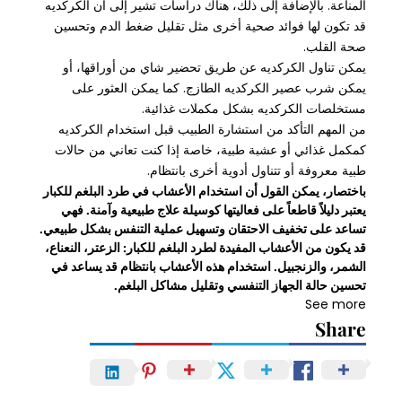
المناعة. بالإضافة إلى ذلك، هناك دراسات تشير إلى أن الكركديه
قد تكون لها فوائد صحية أخرى مثل تقليل ضغط الدم وتحسين
صحة القلب.
يمكن تناول الكركديه عن طريق تحضير شاي من أوراقها، أو
يمكن شرب عصير الكركديه الطازج. كما يمكن العثور على
مستخلصات الكركديه بشكل مكملات غذائية.
من المهم التأكد من استشارة الطبيب قبل استخدام الكركديه
كمكمل غذائي أو عشبة طبية، خاصة إذا كنت تعاني من حالات
طبية معروفة أو تتناول أدوية أخرى بانتظام.
باختصار، يمكن القول أن استخدام الأعشاب في طرد البلغم للكبار
يعتبر دليلاً قاطعاً على فعاليتها كوسيلة علاج طبيعية وآمنة. فهي
تساعد على تخفيف الاحتقان وتسهيل عملية التنفس بشكل طبيعي.
قد يكون من الأعشاب المفيدة لطرد البلغم للكبار: الزعتر، النعناع،
الشمر، والزنجبيل. استخدام هذه الأعشاب بانتظام قد يساعد في
تحسين حالة الجهاز التنفسي وتقليل مشاكل البلغم.
See more
Share