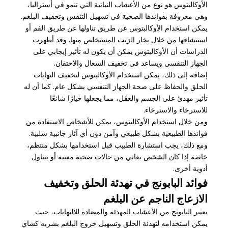
الأوكالبتوس هو نوع من الأعشاب النباتية التي تنمو في أستراليا،
وهي معروفة بفوائدها الصحية في تسهيل التنفس وتخفيف البلغم.
يمكن استخدام الأوكالبتوس عن طريق تناولها عن طريق الفم أو
استنشاقها من خلال بخار الزيت المستخلص منها. وقد أظهرت
الدراسات أن الأوكالبتوس يمكن أن يكون له تأثير إيجابي على
الجهاز التنفسي ويساعد في تخفيف السعال والاحتقان.
إضافة إلى ذلك، يمكن استخدام الأوكالبتوس لتخفيف التهابات
الحلق والحفاظ على صحة الجهاز التنفسي بشكل عام. كما أن له
تأثير مهدئ على الجسم والعقل، مما يجعلها خيارًا شائعًا
للاسترخاء والاسترخاء.
ومن خلال استخدام الأوكالبتوس، يمكن للأشخاص الاستفادة من
فوائدها الطبيعية بشكل طبيعي وآمن دون أي آثار جانبية سلبية.
ومع ذلك، يجب استشارة الطبيب قبل استخدامها بشكل منتظم،
خاصة إذا كان الشخص يعاني من حالات صحية معينة أو يتناول
أدوية أخرى.
فوائد البابونج في تهدئة الحلق وتخفيف
الازعاج الناجم عن البلغم
يعتبر البابونج من الأعشاب المهدئة والمضادة للالتهابات، حيث
يمكن استخدامه لتهدئة الحلق وتسهيل خروج البلغم بشربه كشاي