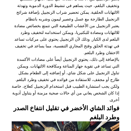
وتخفيف البلغم، حيث يساهم في تنشيط الدورة الدموية وتهدئة
الالتهابات الحلقية. يمكن تحضير شراب الزنجبيل بإضافة شرائح
الزنجبيل الطازجة مع عسل وعصير ليمون وشربه بانتظام
يعتبر الزنجبيل من الأعشاب الطبيعية التي تتمتع بخصائص مضادة
للالتهابات ومضادة للبكتيريا، ويمكن استخدامه لتخفيف وطرد
البلغم لدى الكبار. وذلك لأن الزنجبيل يحتوي على مركبات تساعد
في تهدئة الحلق وفتح المجاري التنفسية، مما يساعد في تخفيف
الاحتقان وطرد البلغم.
بالإضافة إلى ذلك، يحتوي الزنجبيل أيضاً على مضادات الأكسدة
التي تساعد في تقوية جهاز المناعة ومكافحة الالتهابات. ويمكن
تناول الزنجبيل على شكل شاي، أو إضافته إلى الطعام بشكل
طازج أو مجفف، للاستفادة من فوائده في تخفيف وطرد البلغم.
ولكن يجب استشارة الطبيب قبل استخدام الزنجبيل كعلاج، خاصة
إذا كان الشخص يعاني من أي حالات صحية مزمنة أو يتناول أدوية
أخرى.
فوائد الشاي الأخضر في تقليل انتفاخ الصدر
وطرد البلغم