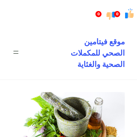
تخطى
إلى
0
0
المحتوى
موقع فيتامين
الصحي للمكملات
الصحية والغئاية