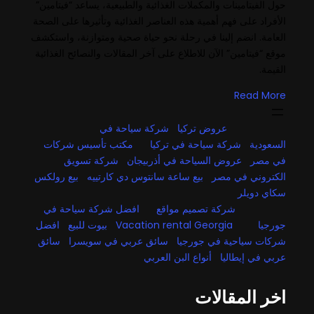
حول الفيتامينات والمكملات الغذائية والطبيعية، يساعد “فيتامين”
الأفراد على فهم أهمية هذه العناصر الغذائية وتأثيرها على الصحة
العامة. انضم إلينا في رحلة نحو حياة صحية ومتوازنة، واستكشف
موقع “فيتامين” الآن للاطلاع على آخر المقالات والنصائح الغذائية
القيمة.
Read More
عروض تركيا
شركة سياحة في
السعودية
شركة سياحة في تركيا
مكتب تأسيس شركات
في مصر
عروض السياحة في أذربيجان
شركة تسويق
الكتروني في مصر
بيع ساعة سانتوس دي كارتييه
بيع رولكس
سكاي دويلر
شركة تصميم مواقع
افضل شركة سياحة في
جورجيا
Vacation rental Georgia
بيوت للبيع
افضل
شركات سياحية في جورجيا
سائق عربي في سويسرا
سائق
عربي في إيطاليا
أنواع البن العربي
اخر المقالات