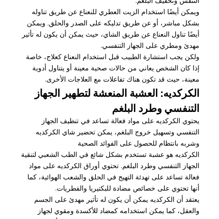
التنفس وتخفيف البلغم.
ويمكن أيضًا استخدام الزيت العطري للنعناع عن طريق تناوله
بشكل مباشر، أو عن طريق تدليكه على الصدر والحلق. ويمكن
أيضًا تناول النعناع عن طريق الشاي، حيث يمكن أن يكون له تأثير
مهدئ ومطري على الجهاز التنفسي.
ولكن يجب استشارة الطبيب قبل استخدام النعناع كعلاج، خاصة
إذا كان الشخص يعاني من حالات صحية معينة أو يتناول أدوية
معينة، حيث قد تكون هناك تفاعلات مع العلاجات الأخرى.
الكركديه: العشبة المنعشة لتطهير الجهاز
التنفسي وطرد البلغم
يحتوي الكركديه على مواد فعالة تساعد في تنظيف الجهاز
التنفسي وتسهيل خروج البلغم، يمكن تحضير شاي الكركديه
وشربه بانتظام للحصول على الفوائد الصحية
الكركديه هو عشبة تستخدم بشكل شائع في الطب الشعبي لتنقية
الجهاز التنفسي وطرد البلغم. تحتوي أوراق الكركديه على مواد
فعالة تساعد على تهدئة التهيج في الحلق والشعب الهوائية، كما
أنها تحتوي على خصائص مضادة للبكتيريا والفطريات.
يعتقد أن الكركديه يمكن أن يكون له تأثير مهدئ على الجسم
والعقل، كما يمكن استخدامه كمضاد للأكسدة ومقوي لجهاز