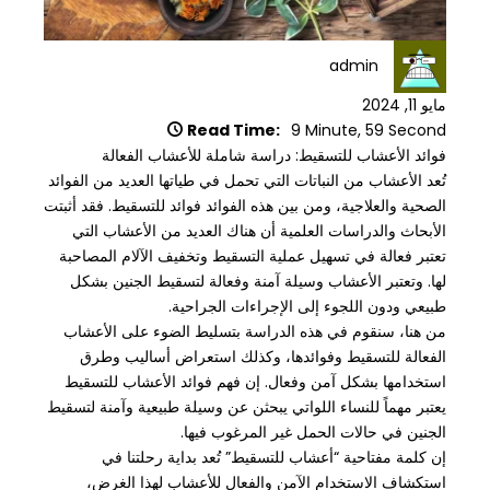
admin
مايو 11, 2024
Read Time:
9 Minute, 59 Second
فوائد الأعشاب للتسقيط: دراسة شاملة للأعشاب الفعالة
تُعد الأعشاب من النباتات التي تحمل في طياتها العديد من الفوائد
الصحية والعلاجية، ومن بين هذه الفوائد فوائد للتسقيط. فقد أثبتت
الأبحاث والدراسات العلمية أن هناك العديد من الأعشاب التي
تعتبر فعالة في تسهيل عملية التسقيط وتخفيف الآلام المصاحبة
لها. وتعتبر الأعشاب وسيلة آمنة وفعالة لتسقيط الجنين بشكل
طبيعي ودون اللجوء إلى الإجراءات الجراحية.
من هنا، سنقوم في هذه الدراسة بتسليط الضوء على الأعشاب
الفعالة للتسقيط وفوائدها، وكذلك استعراض أساليب وطرق
استخدامها بشكل آمن وفعال. إن فهم فوائد الأعشاب للتسقيط
يعتبر مهماً للنساء اللواتي يبحثن عن وسيلة طبيعية وآمنة لتسقيط
الجنين في حالات الحمل غير المرغوب فيها.
إن كلمة مفتاحية “أعشاب للتسقيط” تُعد بداية رحلتنا في
استكشاف الاستخدام الآمن والفعال للأعشاب لهذا الغرض،