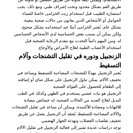
طريق الفم بشكل محدود وتحت إشراف طبي. ومع ذلك، يجب
استشارة الطبيب قبل استخدام زيت الخزامى خاصةً للنساء
الحوامل أو الأشخاص الذين يعانون من حالات صحية معينة.
بشكل عام، يُعتبر الخزامى آمنًا عند استخدامه بشكل صحيح،
ولكن يمكن أن يسبب بعض الحساسية لدى الأشخاص الحساسين
له. ومن المهم دائماً التحدث مع مقدم الرعاية الصحية قبل
استخدام الأعشاب الطبية لعلاج الأمراض والأوجاع.
الزنجبيل ودوره في تقليل التشنجات وآلام
التسقيط
يُعتبر الزنجبيل مهدئًا للتشنجات المصاحبة للتسقيط ويساعد في
تخفيف الآلام. يمكن تناول الزنجبيل على شكل شاي أو إضافته
إلى الطعام للحصول على الفوائد الصحية
الزنجبيل هو نبات عشبي يستخدم في الطهي وكذلك في الطب
البديل لعلاج العديد من الحالات الصحية. له خصائص مضادة
للالتهابات ومضادة للأكسدة، ويمكن أن يساعد في تقليل التشنجات
والآلام المصاحبة للتسقيط. يُعتقد أن الزنجبيل يعمل عن طريق
تخفيف تقلصات العضلات وتهدئة الجهاز الهضمي.
توجد دراسات عديدة تشير إلى فعالية الزنجبيل في تقليل الآلام