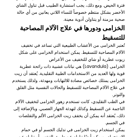
فترة الحيض. ومع ذلك، يجب استشارة الطبيب قبل تناول الشاي
الأخضر بشكل منتظم خصوصاً للنساء اللاتي يعانين من أي حالة
صحية مزمنة أو يتناولن أدوية معينة.
الخزامى ودورها في علاج الآلام المصاحبة
للتسقيط
تُعتبر الخزامى من الأعشاب الطبيعية التي تساعد في تخفيف
الآلام المصاحبة للتسقيط. يمكن استخدام الخزامى على شكل
زيوت عطرية أو شاي للتخفيف من الأعراض
الخزامى (Lavandula) هي نباتات عشبية ذات رائحة عطرية
قوية ولها العديد من الاستخدامات الطبية التقليدية. يُعتقد أن زيت
الخزامى يمتلك خصائص مضادة للالتهابات ومهدئة، ولذلك يستخدم
في علاج الآلام المصاحبة للتسقيط والحالات النفسية مثل القلق
والتوتر.
في الطب التقليدي، كانت تستخدم زهور الخزامى لتخفيف الآلام
الناجمة عن التسقيط وكذلك لتهدئة الجهاز العصبي. وبالإضافة إلى
ذلك، يُعتقد أنه يمكن أن يخفف زيت الخزامى الألم والتقلصات
في الجسم.
يمكن استخدام زيت الخزامى في تدليك الجسم أو في حمام
الاستحمام، ويمكن أيضًا تناوله عن طريق التنفس أو تناوله عن