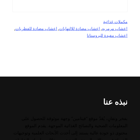
مكملات غذائية
اعشاب مرمريه
, 
اعشاب مضادة للالتهابات
, 
اعشاب مضادة للفطريات
, 
اعشاب مفيدة للبروستاتا
نبذه عنا
بفخر وتفانٍ، يُعَدّ موقع “فيتامين” وجهة موثوقة للحصول على
المعلومات الصحية والنصائح الغذائية الموجهة. يقدم الموقع
محتوى ذو جودة عالية يستند إلى أحدث الأبحاث العلمية وتوجيهات