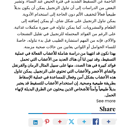
الناجمة عن التسقيط الشديد في فترة الحيض عند النساء. وتشير
البعض من الدراسات إلى أن تناول الزنجبيل يمكن أن يكون بديلاً
طبيعياً فعالاً لتخفيف الألم دون الحاجة إلى استخدام الأدوية.
يمكن تناول الزنجبيل على شكل شاي، أو يمكن إضافته إلى
الطعام والمشروبات. كما يمكن تناوله في صورة مكملات غذائية.
على الرغم من الفوائد المحتملة للزنجبيل في تقليل التشنجات
والآلام، فإنه من المهم استشارة الطبيب قبل بدء تناوله، خاصةً
للنساء الحوامل أو اللواتي يعانين من حالات صحية مزمنة.
بهذا نكون قد انتهينا من دراسة شاملة للأعشاب الفعالة في عملية
التسقيط، وقد تبين لنا أن هناك العديد من الأعشاب التي تحمل
فوائد كبيرة في هذا الصدد، منها على سبيل المثال الرمان والقرنفل
والشاي الأخضر والأعشاب التي تحتوي على الزنجبيل. يمكن تناول
هذه الأعشاب بشكل آمن وفعال للمساعدة في عملية الإسقاط
بطريقة طبيعية وصحية. إن استخدام الأعشاب للتسقيط قد يعتبر
بديلاً طبيعياً وآمناً للأشخاص الذين يبحثون عن الطرق البديلة لإنهاء
الحمل.
See more
Share