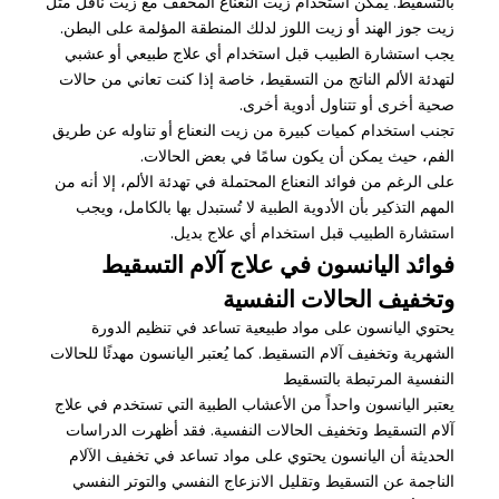
بالتسقيط. يمكن استخدام زيت النعناع المخفف مع زيت ناقل مثل
زيت جوز الهند أو زيت اللوز لدلك المنطقة المؤلمة على البطن.
يجب استشارة الطبيب قبل استخدام أي علاج طبيعي أو عشبي
لتهدئة الألم الناتج من التسقيط، خاصة إذا كنت تعاني من حالات
صحية أخرى أو تتناول أدوية أخرى.
تجنب استخدام كميات كبيرة من زيت النعناع أو تناوله عن طريق
الفم، حيث يمكن أن يكون سامًا في بعض الحالات.
على الرغم من فوائد النعناع المحتملة في تهدئة الألم، إلا أنه من
المهم التذكير بأن الأدوية الطبية لا تُستبدل بها بالكامل، ويجب
استشارة الطبيب قبل استخدام أي علاج بديل.
فوائد اليانسون في علاج آلام التسقيط
وتخفيف الحالات النفسية
يحتوي اليانسون على مواد طبيعية تساعد في تنظيم الدورة
الشهرية وتخفيف آلام التسقيط. كما يُعتبر اليانسون مهدئًا للحالات
النفسية المرتبطة بالتسقيط
يعتبر اليانسون واحداً من الأعشاب الطبية التي تستخدم في علاج
آلام التسقيط وتخفيف الحالات النفسية. فقد أظهرت الدراسات
الحديثة أن اليانسون يحتوي على مواد تساعد في تخفيف الآلام
الناجمة عن التسقيط وتقليل الانزعاج النفسي والتوتر النفسي