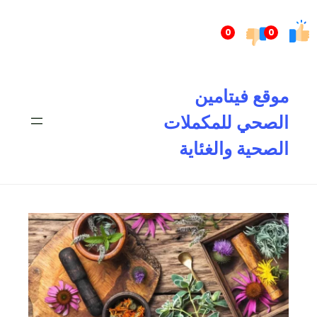
تخطى
إلى
0
0
المحتوى
موقع فيتامين
الصحي للمكملات
الصحية والغئاية