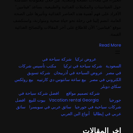
الخبراء في مجالات الصحة والتغذية. من خلال معلوماته الشاملة
حول الفيتامينات والمكملات الغذائية والطبيعية، يساعد “فيتامين”
الأفراد على فهم أهمية هذه العناصر الغذائية وتأثيرها على الصحة
العامة. انضم إلينا في رحلة نحو حياة صحية ومتوازنة، واستكشف
موقع “فيتامين” الآن للاطلاع على آخر المقالات والنصائح الغذائية
القيمة.
Read More
عروض تركيا
شركة سياحة في
السعودية
شركة سياحة في تركيا
مكتب تأسيس شركات
في مصر
عروض السياحة في أذربيجان
شركة تسويق
الكتروني في مصر
بيع ساعة سانتوس دي كارتييه
بيع رولكس
سكاي دويلر
شركة تصميم مواقع
افضل شركة سياحة في
جورجيا
Vacation rental Georgia
بيوت للبيع
افضل
شركات سياحية في جورجيا
سائق عربي في سويسرا
سائق
عربي في إيطاليا
أنواع البن العربي
اخر المقالات