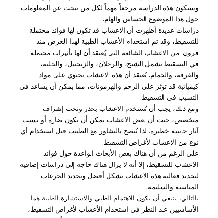
وستكون هذه الدراسة مرجعاً مهماً لكل من يبحث عن المعلومات
حول هذا الموضوع الحساس والهام.
دراسات عديدة أظهرت أن الاعشاب قد تكون لها فوائد محتملة
للتسقيط، وقد تم استخدام الأعشاب الطبية لهذا الغرض منذ
قرون. من الاعشاب الشائعة التي يُعتقد أن لها تأثيرات محتملة
في التسقيط تشمل الشيح، والرجلان، والزنجبيل، والحلبة،
والقرفة، والحمام. يُعتقد أن هذه الاعشاب تحتوي على مواد
كيميائية قد تؤثر على الرحم والهرمونات، مما يمكن أن يساعد في
التسبب في التسقيط.
ومع ذلك، يجب أن تُستخدم الاعشاب بحذر وتحت إشراف
متخصص، حيث أن بعض الاعشاب يمكن أن تكون ضارة أو تسبب
آثار جانبية خطيرة. لذا يُنصح بالتشاور مع الطبيب قبل استخدام أي
نوع من الاعشاب لأغراض التسقيط.
على الرغم من أن هناك بعض الأبحاث الواعدة حول فوائد
الاعشاب للتسقيط، إلا أنه لا يزال هناك حاجة إلى دراسات إضافية
لتحديد فعالية هذه الاعشاب بشكل أفضل وتحديد الجرعات
المناسبة والسليمة.
بالتالي، ينبغي أن يكون الاهتمام الطبي والاستشارة الطبية هما
الأساسيين عند النظر في استخدام الأعشاب لأغراض التسقيط،