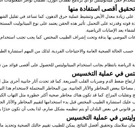
تحقيق أقصى استفادة منها
على زيادة معدل الأيض وتنشيط عملية حرق الدهون. كما تساعد في تقليل الشهية 
ة قوته وقدرته على التحمل. تأثير هذه الحقن يعتمد على نوع الميتابوليت المستخ
اء بعد الإصابات الرياضية.
عات الموصى بها بدقة وتحت إشراف الطبيب المختص. كما يجب تجنب استخدام الم
سب الحالة الصحية العامة والاحتياجات الفردية. لذلك من المهم استشارة الطبي
لرياضة بانتظام بجانب استخدام الميتابوليتس للحصول على أقصى فوائد من تأ
وليتس في عملية التخسيس
وارتفاع ضغط الدم وضربات القلب السريعة. كما قد تحدث آثار جانبية أخرى مثل ا
حبًا ببعض المخاطر والآثار الجانبية. بين المخاطر المحتملة لاستخدام هذا 
هيج وتقلبات المزاج. كما قد تكون هناك مخاطر صحية أكثر خطورة مثل التهاب الك
ليك استشارة الطبيب المختص قبل بدء استخدامها لتقييم المخاطر والآثار الجانب
ر قانوني في بعض البلدان أو يتم تنظيمه بشكل صارم، لذا يجب أن تكون حذرًا وتتب
وليتس في عملية التخسيس
 سلامتك وتحقيق أفضل النتائج. يمكن للطبيب تقييم حالتك الصحية وتحديد ما إ