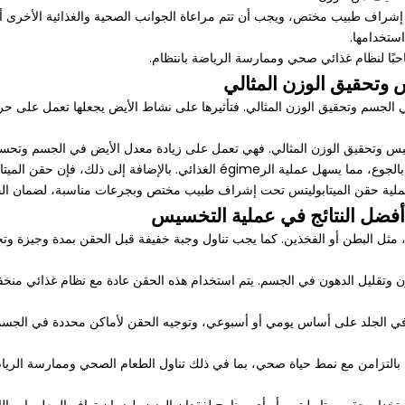
اف طبيب مختص، ويجب أن تتم مراعاة الجوانب الصحية والغذائية الأخرى أثناء 
ستخدامها.
بًا لنظام غذائي صحي وممارسة الرياضة بانتظام.
 وتحقيق الوزن المثالي
ي الجسم وتحقيق الوزن المثالي. فتأثيرها على نشاط الأيض يجعلها تعمل على ح
تخسيس وتحقيق الوزن المثالي. فهي تعمل على زيادة معدل الأيض في الجسم وتح
أسرع. كما أنها تساعد في تحسين الشهية والتحكم في الشعور بالجوع، مما يسهل عملية
تتم عملية حقن الميتابوليتس تحت إشراف طبيب مختص وبجرعات مناسبة، لضمان الحص
أفضل النتائج في عملية التخسيس
، مثل البطن أو الفخذين. كما يجب تناول وجبة خفيفة قبل الحقن بمدة وجيزة وت
ن وتقليل الدهون في الجسم. يتم استخدام هذه الحقن عادة مع نظام غذائي م
الجلد على أساس يومي أو أسبوعي، وتوجيه الحقن لأماكن محددة في الجسم مثل
التزامن مع نمط حياة صحي، بما في ذلك تناول الطعام الصحي وممارسة الرياضة ب
تخدام حقن ميتابوليتس أو أي برنامج لفقدان الوزن، لضمان توافر المعلومات الل