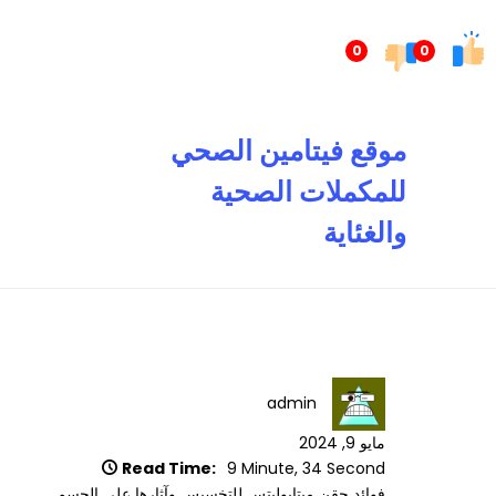
تخطى
إلى
0
0
المحتوى
موقع فيتامين الصحي
للمكملات الصحية
والغئاية
admin
مايو 9, 2024
Read Time:
9 Minute, 34 Second
فوائد حقن ميتابوليتس للتخسيس وآثارها على الجسم