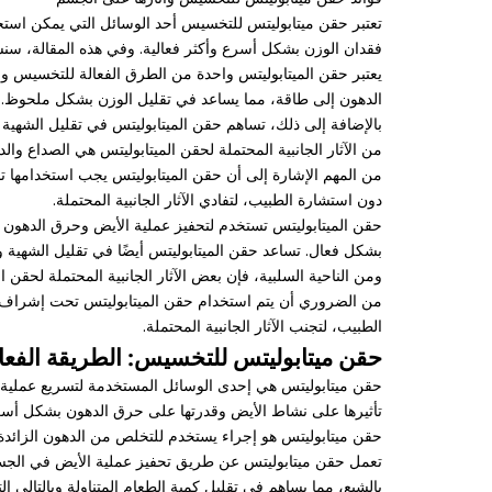
تعتبر حقن ميتابوليتس للتخسيس أحد الوسائل التي يمكن استخ
فقدان الوزن بشكل أسرع وأكثر فعالية. وفي هذه المقالة، سن
يعتبر حقن الميتابوليتس واحدة من الطرق الفعالة للتخسيس و
الدهون إلى طاقة، مما يساعد في تقليل الوزن بشكل ملحوظ.
بالإضافة إلى ذلك، تساهم حقن الميتابوليتس في تقليل الشهية 
من الآثار الجانبية المحتملة لحقن الميتابوليتس هي الصداع و
من المهم الإشارة إلى أن حقن الميتابوليتس يجب استخدامها
دون استشارة الطبيب، لتفادي الآثار الجانبية المحتملة.
حقن الميتابوليتس تستخدم لتحفيز عملية الأيض وحرق الدهون 
بشكل فعال. تساعد حقن الميتابوليتس أيضًا في تقليل الشهية و
ومن الناحية السلبية، فإن بعض الآثار الجانبية المحتملة لحق
من الضروري أن يتم استخدام حقن الميتابوليتس تحت إشراف ا
الطبيب، لتجنب الآثار الجانبية المحتملة.
حقن ميتابوليتس للتخسيس: الطريقة الفعال
حقن ميتابوليتس هي إحدى الوسائل المستخدمة لتسريع عملية ح
تأثيرها على نشاط الأيض وقدرتها على حرق الدهون بشكل أسر
حقن ميتابوليتس هو إجراء يستخدم للتخلص من الدهون الزا
تعمل حقن ميتابوليتس عن طريق تحفيز عملية الأيض في الجسم،
بالشبع، مما يساهم في تقليل كمية الطعام المتناولة وبالتالي ا