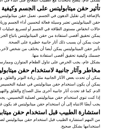
تأثير حقن ميتابوليتس على الجسم وكيفية 
بالإضافة إلى تقليل الدهون في الجسم، تعمل حقن ميتابوليتس 
حقن الميتابوليتس تعتبر وسيلة فعالة لتحسين أداء الجسم وزياد
حالات انخفاض مستوى الطاقة في الجسم أو لتسريع عمليات الشف
يمكن تحقيق أقصى استفادة من حقن الميتابوليتس باتباع الجر
حيث يمكن أن يسبب ذلك آثار جانبية خطيرة على الصحة.
تأثير حقن الميتابوليتس يمكن أيضا أن يختلف من شخص لآخر، ح
جسمك وكيفية تحقيق أقصى استفادة منها.
بشكل عام، يجب الحرص على تناول الطعام المتوازن وممارسة ا
مخاطر وآثار جانبية لاستخدام حقن ميتاب
يمكن أن تحدث بعض الآثار الجانبية مثل زيادة التوتر والقلق، 
يمكن أن يكون استخدام حقن ميتابوليتس في عملية التخسيس مصا
الدم. كما قد تحدث آثار جانبية أخرى مثل الصداع والقلق والت
إذا كنت تنوي استخدام حقن ميتابوليتس لعملية التخسيس، يجب ع
يجب أيضًا الانتباه إلى أن استخدام حقن ميتابوليتس قد يكون غي
استشارة الطبيب قبل استخدام حقن ميتاب
من المهم استشارة الطبيب قبل استخدام حقن ميتابوليتس لضمان
استخدامها بشكل صحيح.