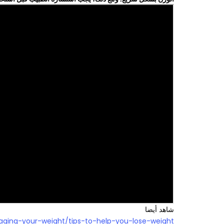
شاهد أيضا
aging-your-weight/tips-to-help-you-lose-weight/