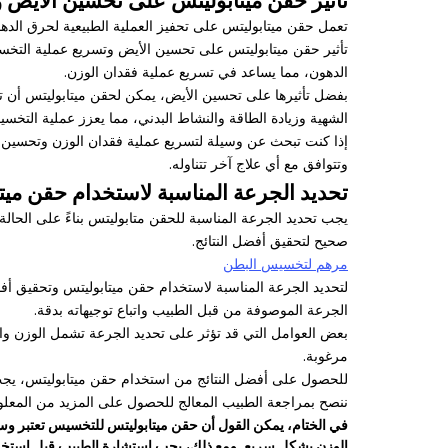
تعمل حقن ميتابوليتس على تحفيز العملية الطبيعية لحرق الده
تأثير حقن ميتابوليتس على تحسين الأيض وتسريع عملية التخ
الدهون، مما يساعد في تسريع عملية فقدان الوزن.
بفضل تأثيرها على تحسين الأيض، يمكن لحقن ميتابوليتس أن ت
الشهية وزيادة الطاقة والنشاط البدني، مما يعزز عملية التخس
إذا كنت تبحث عن وسيلة لتسريع عملية فقدان الوزن وتحسين ال
وتتوافق مع أي علاج آخر تتناوله.
تحديد الجرعة المناسبة لاستخدام حقن ميت
يجب تحديد الجرعة المناسبة للحقن متابوليتس بناءً على الحا
صحيح لتحقيق أفضل النتائج.
مرهم لتخسيس البطن
لتحديد الجرعة المناسبة لاستخدام حقن ميتابوليتس وتحقيق أفض
الجرعة الموصوفة من قبل الطبيب واتباع توجيهاته بدقة.
بعض العوامل التي قد تؤثر على تحديد الجرعة تشمل الوزن والعم
مرغوبة.
للحصول على أفضل النتائج من استخدام حقن ميتابوليتس، يجب ات
ننصح بمراجعة الطبيب المعالج للحصول على المزيد من المعلوم
في الختام، يمكن القول أن حقن ميتابوليتس للتخسيس تعتبر وس
الوزن بشكل سريع. ومع ذلك، يجب استشارة الطبيب قبل استخدامها