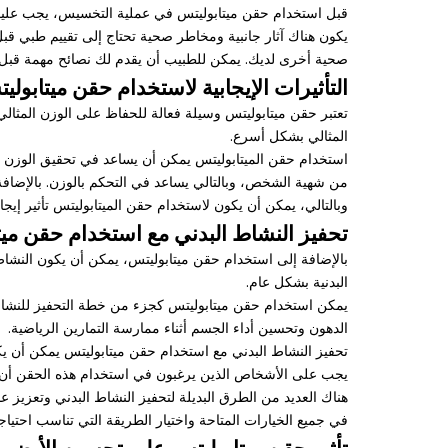
قبل استخدام حقن ميتابوليتس في عملية التخسيس، يجب عليك
يكون هناك آثار جانبية ومخاطر صحية تحتاج إلى تقييم طبي قبل
صحية أخرى لديك. يمكن للطبيب أن يقدم لك نصائح مهمة قبل
التأثيرات الإيجابية لاستخدام حقن ميتابول
تعتبر حقن ميتابوليتس وسيلة فعالة للحفاظ على الوزن المثال
المثالي بشكل أسرع.
استخدام حقن الميتابوليتس يمكن أن يساعد في تحقيق الوزن ا
من شهية الشخص، وبالتالي يساعد في التحكم بالوزن. بالإضافة
وبالتالي، يمكن أن يكون لاستخدام حقن الميتابوليتس تأثير إيج
تحفيز النشاط البدني مع استخدام حقن مي
بالإضافة إلى استخدام حقن ميتابوليتس، يمكن أن يكون النشاط 
البدنية بشكل عام.
يمكن استخدام حقن ميتابوليتس كجزء من خطة التحفيز للنشاط
الدهون وتحسين أداء الجسم أثناء ممارسة التمارين الرياضية.
تحفيز النشاط البدني مع استخدام حقن ميتابوليتس يمكن أن يكو
يجب على الأشخاص الذين يرغبون في استخدام هذه الحقن أن يس
هناك العديد من الطرق البديلة لتحفيز النشاط البدني وتعزيز 
في جميع الخيارات المتاحة واختيار الطريقة التي تناسب اح
تأثير حقن ميتابوليتس على تحسين الأيض