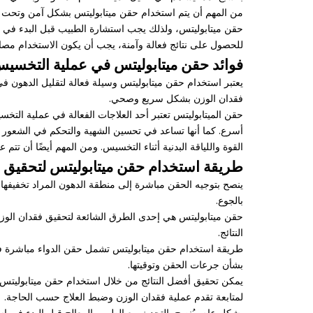
من المهم أن يتم استخدام حقن ميتابوليتس بشكل آمن وتحت إشر
حقن ميتابوليتس، ولذلك يجب استشارة الطبيب قبل البدء في ا
للحصول على نتائج فعالة وآمنة، يجب أن يكون الاستخدام مصاح
فوائد حقن ميتابوليتس في عملية التخسيس
يعتبر استخدام حقن ميتابوليتس وسيلة فعالة لتقليل الدهون ف
فقدان الوزن بشكل سريع وصحي.
حقن الميتابوليتس تعتبر أحد العلاجات الفعالة في عملية ال
القوة واللياقة البدنية أثناء التخسيس. ومن المهم أيضًا أن 
طريقة استخدام حقن ميتابوليتس لتحقيق 
ينصح بتوجيه الحقن مباشرة إلى منطقة الدهون المراد تخفيفها
بالجوع.
حقن ميتابوليتس هي إحدى الطرق الشائعة لتحقيق فقدان الوز
النتائج.
طريقة استخدام حقن ميتابوليتس تشمل حقن الدواء مباشرة في 
بشأن جرعات الحقن وتوقيتها.
يمكن تحقيق أفضل النتائج من خلال استخدام حقن ميتابوليتس ب
لمتابعة تقدم عملية فقدان الوزن وضبط العلاج حسب الحاجة.
بشكل عام، يُنصح بالتحدث مع الطبيب المعالج قبل البدء في اس