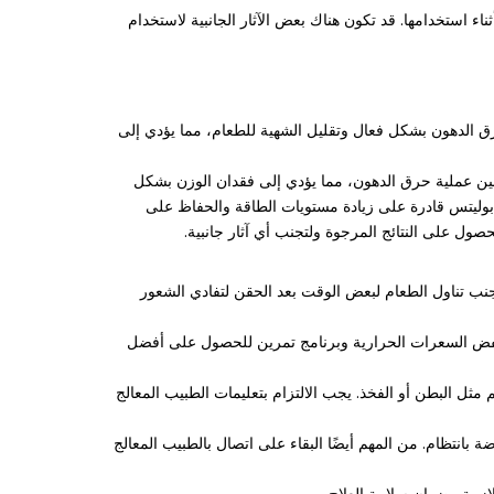
استخدامها. قد تكون هناك بعض الآثار الجانبية لاستخدام
رق الدهون بشكل فعال وتقليل الشهية للطعام، مما يؤدي إلى
سين عملية حرق الدهون، مما يؤدي إلى فقدان الوزن بشكل
 الرégime الغذائي. بالإضافة إلى ذلك، فإن حقن الميتابوليتس قادرة على زيادة مستويات الطاقة والحفاظ على
ول على النتائج المرجوة ولتجنب أي آثار جانبية.
جنب تناول الطعام لبعض الوقت بعد الحقن لتفادي الشعور
نخفض السعرات الحرارية وبرنامج تمرين للحصول على أفضل
 البطن أو الفخذ. يجب الالتزام بتعليمات الطبيب المعالج
انتظام. من المهم أيضًا البقاء على اتصال بالطبيب المعالج
ازمة وضمان سلامة العلاج.