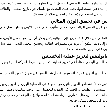
 استشارة الطبيب المختص للحصول على المعلومات اللازمة. يفضل عدم البدء 
 البدء في استخدامها. يجب عليك التحدث مع طبيبك حول تاريخ صحتك، والحالات ال
 البدء في استخدام هذه الحقن لضمان سلامتك وصحتك.
يتس في تحقيق الوزن المثالي
ي وتقليل الدهون الزائدة في الجسم. فتأثيرها على عملية الأيض يجعلها تعمل ع
لمثالي من خلال عدة طرق. فإن الميتابوليتس يمكن أن يزيد من معدل الأيض، م
 إلى ذلك، يمكن أن يزيد من مستويات الطاقة ويحسن التحمل البدني، مما يساعد 
ابي على الوزن والصحة العامة.
تابوليتس لتعزيز عملية التخسيس
البدني اليومي مفتاحاً في تعزيز عملية التخسيس. تنشيط الحركة البدنية يعزز 
 البدني لتعزيز عملية التخسيس. تعمل هذه الحقن عن طريق تحفيز النظام العص
ن فعالاً للأشخاص الذين يعانون من صعوبة في الخسارة الوزن أو الذين يرغبون ف
تشيروا الطبيب أو الخبير في التغذية للحصول على توجيه مناسب وضمان سلامت
عملية التخسيس، مثل التمارين الرياضية المنتظمة، واتباع نظام غذائي صحي ومت
تياجات كل شخص بشكل فردي.
 وتسريع عملية التخسيس