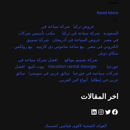
القيمة.
Read More
عروض تركيا
شركة سياحة في
السعودية
شركة سياحة في تركيا
مكتب تأسيس شركات
في مصر
عروض السياحة في أذربيجان
شركة تسويق
الكتروني في مصر
بيع ساعة سانتوس دي كارتييه
بيع رولكس
سكاي دويلر
شركة تصميم مواقع
افضل شركة سياحة في
جورجيا
Vacation rental Georgia
بيوت للبيع
افضل
شركات سياحية في جورجيا
سائق عربي في سويسرا
سائق
عربي في إيطاليا
أنواع البن العربي
اخر المقالات
فيسبوك
تويتر
إنستجرام
لينكد إن
الفوائد الصحية لأقوى فيتامين لجسمك