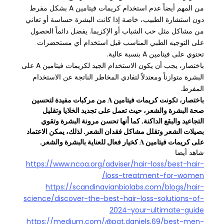
من المهم أيضاً عدم استخدام كريمات فيتامين A بشكل مفرط
دون استشارة الطبيب، خاصة إذا كانت البشرة حساسة أو تعاني
من مشاكل مثل حب الشباب أو الإكزيما. يفضل دائماً الحصول
على التوجيه الطبي المناسب قبل استخدام أي مستحضرات
تحتوي على فيتامين A بنسبة عالية.
باختصار، يجب أن يكون الاستخدام الجيد لكريمات فيتامين A على
البشرة متوازناً ومعتدلاً لتفادي المخاطر الناتجة عن الاستخدام
المفرط.
باختصار، تكونت كريمات فيتامين A من مركبات مفيدة لتحسين
صحة البشرة والشعر، حيث تعمل على تجديد الخلايا وتقليل
التجاعيد والبقع الداكنة. كما أنها تحسن مرونة البشرة وتقوي
بصيلات الشعر وتقلل مشاكل فقدان الشعر. لذلك، يمكن الاعتماد
على كريمات فيتامين A كخيار فعال للعناية بالبشرة والشعر.
شاهد أيضا
https://www.ncoa.org/adviser/hair-loss/best-hair-
loss-treatment-for-women/
https://scandinavianbiolabs.com/blogs/hair-
science/discover-the-best-hair-loss-solutions-of-
2024-your-ultimate-guide
https://medium.com/@pat.daniels.69/best-men-