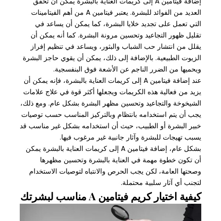
إضافة فيتامين A إلى كريمات العناية بالبشرة يمكن أن تحقق
العديد من الفوائد للبشرة. يعتبر فيتامين A من أهم الفيتامينات
التي تعمل على تجديد خلايا البشرة، كما يمكن أن يساعد في
تقليل ظهور التجاعيد وتحسين مرونة البشرة. كما أنه يمكن أن
يقلل من انتشار حب الشباب والبثور، ويساعد في تنظيم إفراز
الزيوت الطبيعية. بالإضافة إلى ذلك، يمكن أن يقوي حاجز البشرة
ويحميها من الضرر الناجم عن الأشعة فوق البنفسجية.
عند إضافة فيتامين A إلى كريمات العناية بالبشرة، فإنه يمكن أن
يزيد من فعالية هذه الكريمات ويجعلها أكثر قوة في علاج علامات
الشيخوخة والتجاعيد وتحسين مظهر البشرة بشكل عام. ومع ذلك،
يجب أن يتم استخدامه بانتظام وبالتركيز المناسب حسب توصيات
خبير البشرة أو الطبيب، حيث أن استخدامه بشكل غير مناسب قد
يسبب تهيجات للبشرة وآثار جانبية غير مرغوب فيها.
بشكل عام، إضافة فيتامين A إلى كريمات العناية بالبشرة يمكن
أن تكون خطوة مهمة في العناية بالبشرة وتحسين مظهرها
وصحتها العامة، لكن يجب الحرص والانتباه لتوصيات الاستخدام
لتجنب أي آثار سلبية محتملة.
كيفية اختيار كريم فيتامين A مناسب لبشرتك