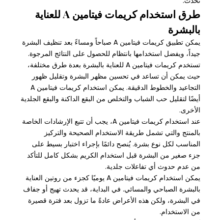
تحدث.
طرق استخدام كريمات فيتامين A للعناية
بالبشرة
يمكن تطبيق كريمات فيتامين A صباحاً ومساءً بعد تنظيف البشرة
جيداً، ويفضل استخدامها بانتظام للحصول على النتائج المرجوة.
تستخدم كريمات فيتامين A للعناية بالبشرة بعدة طرق مختلفة،
حيث يمكن أن تساعد في تحسين مظهر البشرة وتقليل ظهور
التجاعيد والخطوط الدقيقة. يمكن استخدام كريمات فيتامين A
أيضًا لتقليل حب الشباب والتخلص من البقع الداكنة والبقع الجلدية
الأخرى.
عند استخدام كريمات فيتامين A، يجب أن تتبع الإرشادات الخاصة
بالمنتج والتي تشمل طريقة الاستخدام الصحيحة والتركيز
المناسب لكل نوع بشرة. يُنصح دائمًا بإجراء اختبار بسيط على
جزء صغير من البشرة قبل استخدام الكريم بشكل كامل للتأكد
من عدم حدوث أي تفاعلات جلدية.
يمكن استخدام كريمات فيتامين A يوميًا كجزء من روتين العناية
بالبشرة الصباحي والمسائي. في البداية، قد يحدث تهيج أو جفاف
في البشرة، ولكن هذه الأعراض عادةً ما تزول بعد فترة قصيرة
من الاستخدام.