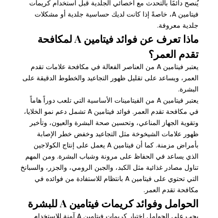
يُنصح دائمًا بالتحدث مع أخصائي الجلدية قبل استخدام كريمات
فيتامين A، خاصةً إذا كانت لديك حساسية جلدية أو مشكلات
جلدية معروفة.
ماذا تعرف عن فوائد فيتامين A لمكافحة
تقدم العمر؟
يعتبر فيتامين A من العناصر الفعالة في مكافحة علامات تقدم
العمر، ويساعد على تقليل ظهور التجاعيد والخطوط الدقيقة على
البشرة.
يعتبر فيتامين A من الفيتامينات الأساسية التي تلعب دوراً هاماً
في مكافحة تقدم العمر. فوائد فيتامين A تشمل دعم نمو الخلايا،
وتقوية الجهاز المناعي، وتحسين صحة البشرة والعيون، وتأخير
ظهور علامات الشيخوخة مثل التجاعيد وخفض خطر الإصابة
بأمراض مزمنة. كما أن فيتامين A يعمل على إنتاج الكولاجين
الذي يساعد في الحفاظ على مرونة وشباب البشرة. ومن المهم
تناول مصادر غذائية مثل الكبد، والجبن الرومي، والجزر، والسبانخ
التي تحتوي على فيتامين A بانتظام للاستفادة من فوائده في
مكافحة تقدم العمر.
الحوامل وفوائد كريمات فيتامين A للبشرة
يجب على الحوامل اختيار كريمات فيتامين A آمنة للاستخدام