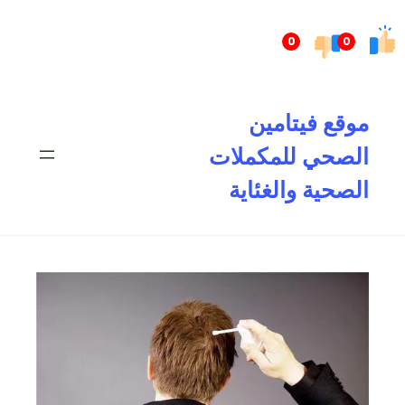
تخطى
إلى
0
0
المحتوى
موقع فيتامين
الصحي للمكملات
الصحية والغئاية