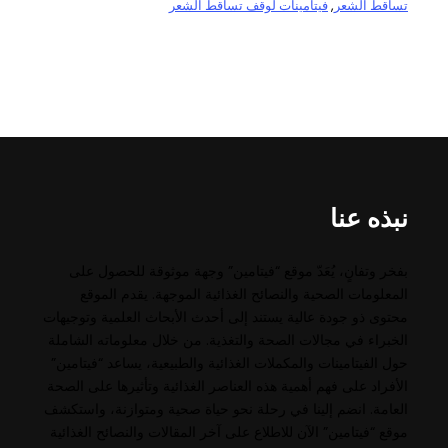
تساقط الشعر
, 
فيتامينات لوقف تساقط الشعر
نبذه عنا
بفخر وتفانٍ، يُعَدّ موقع “فيتامين” وجهة موثوقة للحصول على
المعلومات الصحية والنصائح الغذائية الموجهة. يقدم الموقع
محتوى ذو جودة عالية يستند إلى أحدث الأبحاث العلمية وتوجيهات
الخبراء في مجالات الصحة والتغذية. من خلال معلوماته الشاملة
حول الفيتامينات والمكملات الغذائية والطبيعية، يساعد “فيتامين”
الأفراد على فهم أهمية هذه العناصر الغذائية وتأثيرها على الصحة
العامة. انضم إلينا في رحلة نحو حياة صحية ومتوازنة، واستكشف
موقع “فيتامين” الآن للاطلاع على آخر المقالات والنصائح الغذائية