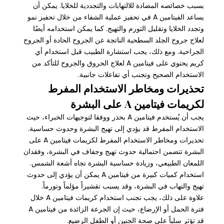
بسبب خصائصه المضادة للالتهابات والتجددية للخلايا. يمكن أن
يساعد الفيتامين A في تحفيز عملية الشفاء من خلال تحفيز نمو
وتجدد الخلايا وتقليل التورم والتهيج. كما يمكن استخدامه أيضًا
لعلاج جروح الجلد السطحية الناتجة عن الجروح الحادة أو الجروح
الجراحية. ومع ذلك، يجب استشارة الطبيب قبل استخدام أي
كريم يحتوي على فيتامين A لعلاج الحروق والجروح للتأكد من
الاستخدام الصحيح وتجنب أي تفاعلات جانبية.
تحذيرات ومخاطر الاستخدام المفرط
لكريمات فيتامين A على البشرة
يجب أن يُستخدم فيتامين A بحذر ووفقا لتوجيهات الخبراء، حيث
الاستخدام المفرط قد يؤدي إلى تهيج البشرة وحدوث حساسية.
تحذيرات ومخاطر الاستخدام المفرط لكريمات فيتامين A على
البشرة تتضمن احتمالية حدوث تهيج وجفاف في البشرة، وفقدان
اللمعان الطبيعي، وزيادة حساسية البشرة تجاه أشعة الشمس.
استخدام كميات كبيرة من فيتامين A يمكن أن يؤدي إلى حدوث
تهيج والتهاب في البشرة، وقد يسبب تقشيراً مؤلماً وتورماً.
علاوة على ذلك، يجب تجنب استخدام كريمات فيتامين A خلال
فترة الحمل أو الإرضاع، حيث إن الجرعة الزائدة من فيتامين A
قد تؤثر سلباً على صحة الجنين أو الطفل الرضيع.