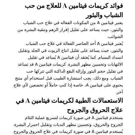
فوائد كريمات فيتامين A للعلاج من حب
الشباب والبثور
يعتبر فيتامين A من المكونات الفعالة في علاج حب الشباب
والبثور، حيث يساعد على تقليل إفراز الزهم وتنقية البشرة من
الشوائب.
يُعتبر فيتامين A أحد العناصر الفعالة في علاج حب الشباب
والبثور، حيث يساعد على تقليل انتاج الزيوت في الجلد وتقليل
انسداد المسام. كما يُعتقد أن فيتامين A يُساعد في تقليل
الالتهابات وتحسين مظهر البشرة. كريمات فيتامين A قد تساعد
في تقليل حجم البثور وإزالة البقع الداكنة التي تتركها حب
الشباب. ومع ذلك، يجب استشارة الطبيب قبل استخدام أي منتج
يحتوي على فيتامين A، خاصة إذا كنتِ حاملاً أو تخضعين لأي علاج
آخر.
الاستعمالات الطبية لكريمات فيتامين A في
علاج الحروق والجروح
يستخدم فيتامين A في صورة كريمات لتسريع عملية التئام
الجروح والحروق، وتحسين مظهر الندبات وتقليل احمرار البشرة.
يُستخدم فيتامين A في صورة كريمات في علاج الحروق والجروح