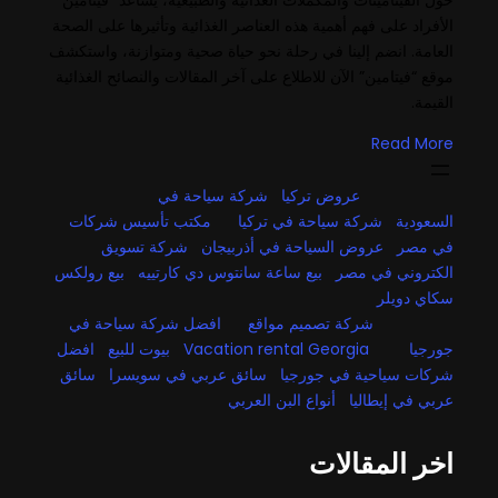
حول الفيتامينات والمكملات الغذائية والطبيعية، يساعد “فيتامين”
الأفراد على فهم أهمية هذه العناصر الغذائية وتأثيرها على الصحة
العامة. انضم إلينا في رحلة نحو حياة صحية ومتوازنة، واستكشف
موقع “فيتامين” الآن للاطلاع على آخر المقالات والنصائح الغذائية
القيمة.
Read More
عروض تركيا
شركة سياحة في
السعودية
شركة سياحة في تركيا
مكتب تأسيس شركات
في مصر
عروض السياحة في أذربيجان
شركة تسويق
الكتروني في مصر
بيع ساعة سانتوس دي كارتييه
بيع رولكس
سكاي دويلر
شركة تصميم مواقع
افضل شركة سياحة في
جورجيا
Vacation rental Georgia
بيوت للبيع
افضل
شركات سياحية في جورجيا
سائق عربي في سويسرا
سائق
عربي في إيطاليا
أنواع البن العربي
اخر المقالات