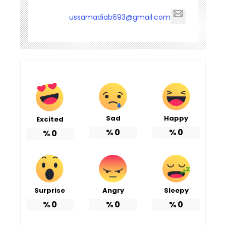
ussamadiab693@gmail.com
Sad
Happy
Excited
%
0
%
0
%
0
Surprise
Angry
Sleepy
%
0
%
0
%
0