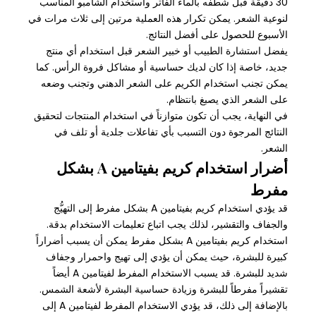
30 دقيقة قبل شطفه بالماء الفاتر واستخدام الشامبو المناسب
لنوعية الشعر. يمكن تكرار هذه العملية مرتين إلى ثلاث مرات في
الأسبوع للحصول على أفضل النتائج.
يفضل استشارة الطبيب أو خبير الشعر قبل استخدام أي منتج
جديد، خاصة إذا كان لديك حساسية أو مشاكل فروة الرأس. كما
يمكن تجنب استخدام الكريم على الشعر الدهني وتجنب وضعه
على الشعر الذي يصبغ بانتظام.
في النهاية، يجب أن تكون متوازناً في استخدام المنتجات لتحقيق
النتائج المرجوة دون التسبب بأي تفاعلات جلدية أو تلف في
الشعر.
أضرار استخدام كريم بفيتامين A بشكل
مفرط
قد يؤدي استخدام كريم بفيتامين A بشكل مفرط إلى التهيُّج
والجفاف والتقشير، لذلك يجب اتباع تعليمات الاستخدام بدقة.
استخدام كريم بفيتامين A بشكل مفرط يمكن أن يسبب أضراراً
كبيرة للبشرة، حيث يمكن أن يؤدي إلى تهيج واحمرار وجفاف
شديد للبشرة. قد يسبب الاستخدام المفرط لفيتامين A أيضاً
تقشيراً مفرطاً للبشرة وزيادة حساسية البشرة لأشعة الشمس.
بالإضافة إلى ذلك، قد يؤدي الاستخدام المفرط لفيتامين A إلى