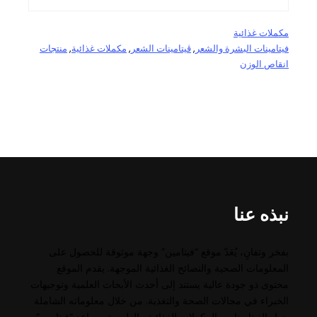
مكملات غذائية
فيتامينات البشرة والشعر
, 
ڤيتامينات الشعر
, 
مكملات غذائية
, 
منتجات
انقاص الوزن
نبذه عنا
بفخر وتفانٍ، يُعَدّ موقع “فيتامين” وجهة موثوقة للحصول على
المعلومات الصحية والنصائح الغذائية الموجهة. يقدم الموقع
محتوى ذو جودة عالية يستند إلى أحدث الأبحاث العلمية وتوجيهات
الخبراء في مجالات الصحة والتغذية. من خلال معلوماته الشاملة