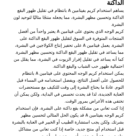
الداكنة
يساهم استخدام كريم بفيتامين A بانتظام في تقليل ظهور البقع
الداكنة وتحسين مظهر البشرة، مما يجعله منتجًا مثاليًا لتوحيد لون
البشرة.
كريم الوجه الذي يحتوي على فيتامين A يعتبر واحداً من أفضل
المنتجات المتوفرة في السوق لتقليل ظهور البقع الداكنة على
البشرة. يعمل فيتامين A على تحفيز إنتاج الكولاجين في البشرة،
مما يساعد في تقليل ظهور البقع الداكنة وتحسين مظهر البشرة.
كما أنه يساعد في تقليل إفراز الزيوت في البشرة، مما يقلل من
احتمالية ظهور حب الشباب والبقع الداكنة.
يمكن استخدام كريم الوجه المحتوي على فيتامين A بانتظام
للحصول على أفضل النتائج، ويفضل استخدامه في المساء قبل
النوم. عادةً ما يحتاج البشرة إلى وقت للتكيف مع مستحضرات
العناية الجديدة، لذا قد يحدث تحسس في البداية، ولكن يمكن أن
تختفي هذه الأعراض بمرور الوقت.
إذا كنت تعاني من مشكلة بقع داكنة على البشرة، فإن استخدام
كريم الوجه بفيتامين A قد يكون الحل المثالي لتحسين مظهر
بشرتك. ولكن يجب استشارة الطبيب أو الخبير في العناية بالبشرة
قبل استخدام أي منتج جديد، خاصة إذا كنت تعاني من مشاكل
جلدية معروفة أو تستخدم أي مستحضرات أخرى.