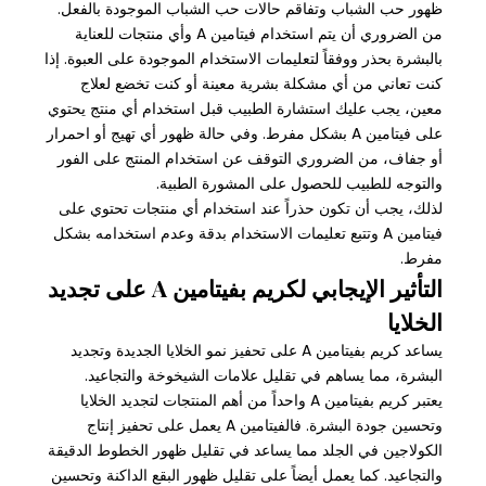
ظهور حب الشباب وتفاقم حالات حب الشباب الموجودة بالفعل.
من الضروري أن يتم استخدام فيتامين A وأي منتجات للعناية
بالبشرة بحذر ووفقاً لتعليمات الاستخدام الموجودة على العبوة. إذا
كنت تعاني من أي مشكلة بشرية معينة أو كنت تخضع لعلاج
معين، يجب عليك استشارة الطبيب قبل استخدام أي منتج يحتوي
على فيتامين A بشكل مفرط. وفي حالة ظهور أي تهيج أو احمرار
أو جفاف، من الضروري التوقف عن استخدام المنتج على الفور
والتوجه للطبيب للحصول على المشورة الطبية.
لذلك، يجب أن تكون حذراً عند استخدام أي منتجات تحتوي على
فيتامين A وتتبع تعليمات الاستخدام بدقة وعدم استخدامه بشكل
مفرط.
التأثير الإيجابي لكريم بفيتامين A على تجديد
الخلايا
يساعد كريم بفيتامين A على تحفيز نمو الخلايا الجديدة وتجديد
البشرة، مما يساهم في تقليل علامات الشيخوخة والتجاعيد.
يعتبر كريم بفيتامين A واحداً من أهم المنتجات لتجديد الخلايا
وتحسين جودة البشرة. فالفيتامين A يعمل على تحفيز إنتاج
الكولاجين في الجلد مما يساعد في تقليل ظهور الخطوط الدقيقة
والتجاعيد. كما يعمل أيضاً على تقليل ظهور البقع الداكنة وتحسين