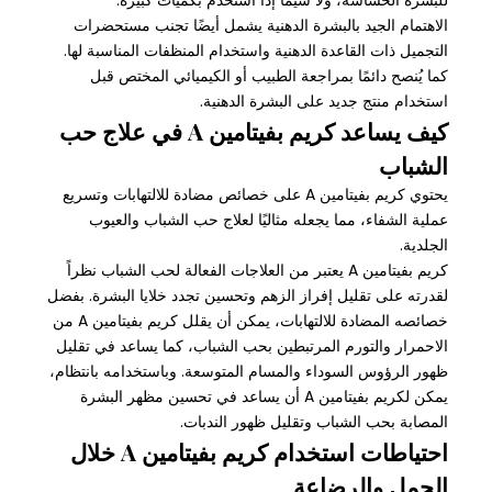
الاهتمام الجيد بالبشرة الدهنية يشمل أيضًا تجنب مستحضرات
التجميل ذات القاعدة الدهنية واستخدام المنظفات المناسبة لها.
كما يُنصح دائمًا بمراجعة الطبيب أو الكيميائي المختص قبل
استخدام منتج جديد على البشرة الدهنية.
كيف يساعد كريم بفيتامين A في علاج حب
الشباب
يحتوي كريم بفيتامين A على خصائص مضادة للالتهابات وتسريع
عملية الشفاء، مما يجعله مثاليًا لعلاج حب الشباب والعيوب
الجلدية.
كريم بفيتامين A يعتبر من العلاجات الفعالة لحب الشباب نظراً
لقدرته على تقليل إفراز الزهم وتحسين تجدد خلايا البشرة. بفضل
خصائصه المضادة للالتهابات، يمكن أن يقلل كريم بفيتامين A من
الاحمرار والتورم المرتبطين بحب الشباب، كما يساعد في تقليل
ظهور الرؤوس السوداء والمسام المتوسعة. وباستخدامه بانتظام،
يمكن لكريم بفيتامين A أن يساعد في تحسين مظهر البشرة
المصابة بحب الشباب وتقليل ظهور الندبات.
احتياطات استخدام كريم بفيتامين A خلال
الحمل والرضاعة