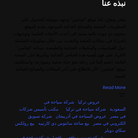
نبذه عنا
بفخر وتفانٍ، يُعَدّ موقع “فيتامين” وجهة موثوقة للحصول على
المعلومات الصحية والنصائح الغذائية الموجهة. يقدم الموقع
محتوى ذو جودة عالية يستند إلى أحدث الأبحاث العلمية وتوجيهات
الخبراء في مجالات الصحة والتغذية. من خلال معلوماته الشاملة
حول الفيتامينات والمكملات الغذائية والطبيعية، يساعد “فيتامين”
الأفراد على فهم أهمية هذه العناصر الغذائية وتأثيرها على الصحة
العامة. انضم إلينا في رحلة نحو حياة صحية ومتوازنة، واستكشف
موقع “فيتامين” الآن للاطلاع على آخر المقالات والنصائح الغذائية
القيمة.
Read More
عروض تركيا
شركة سياحة في
السعودية
شركة سياحة في تركيا
مكتب تأسيس شركات
في مصر
عروض السياحة في أذربيجان
شركة تسويق
الكتروني في مصر
بيع ساعة سانتوس دي كارتييه
بيع رولكس
سكاي دويلر
شركة تصميم مواقع
افضل شركة سياحة في