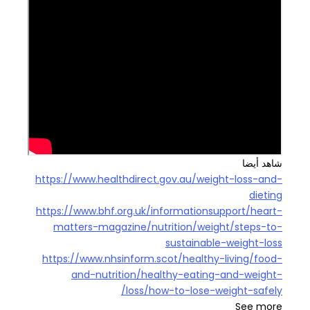
شاهد أيضا
https://www.healthdirect.gov.au/weight-loss-and-
dieting
https://www.bhf.org.uk/informationsupport/heart-
matters-magazine/nutrition/weight/steps-to-
sustainable-weight-loss
https://www.nhsinform.scot/healthy-living/food-
and-nutrition/healthy-eating-and-weight-
loss/how-to-lose-weight-safely/
See more