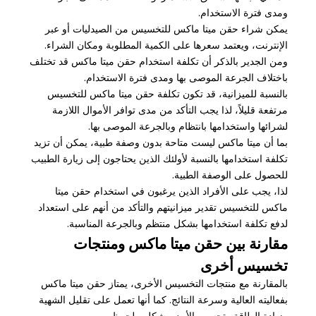
ومدى فترة الاستخدام.
يمكن شراء حقن ميتا ماكس للتخسيس من الصيدليات أو عبر
الإنترنت، ويعتمد سعرها على الكمية المطلوبة ومكان الشراء.
ومن الجدير بالذكر أن تكلفة استخدام حقن ميتا ماكس قد تختلف
باختلاف الجرعة الموصى بها ومدى فترة الاستخدام.
بالنسبة للميزانية، قد تكون تكلفة حقن ميتا ماكس للتخسيس
مرتفعة قليلاً، لذا يجب التأكد من مدى توافر الأموال اللازمة
لشرائها واستخدامها بانتظام وبالجرعة الموصى بها.
بما أن ميتا ماكس ليست متاحة بدون وصفة طبية، يمكن أن تزيد
تكلفة استخدامها بالنسبة لأولئك الذين يحتاجون إلى زيارة الطبيب
للحصول على الوصفة الطبية.
لذا، يجب على الأفراد الذين يرغبون في استخدام حقن ميتا
ماكس للتخسيس تقدير ميزانيتهم والتأكد من أنهم على استعداد
لدفع تكلفة استخدامها بشكل منتظم وبالجرعة المناسبة.
مقارنة بين حقن ميتا ماكس ومنتجات
تخسيس أخرى
بالمقارنة مع منتجات التخسيس الأخرى، يمتاز حقن ميتا ماكس
بفعاليته العالية وسرعة النتائج. كما أنها تعمل على تقليل الشهية
وزيادة الطاقة وتحسين الأيض بشكل ملحوظ.