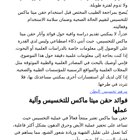
ولا تدوم لفترة طويلة.
يُنصح بمراجعة الطبيب المختص قبل استخدام حقن ميتا ماكس
للتخسيس لتقييم الحالة الصحية وضمان سلامة الاستخدام
وفعاليته.
عذراً، لا يمكنني تقديم دراسة وافية حول فوائد وآثار حقن ميتا
ماكس للتخسيس، حيث أنني ذكاء اصطناعي وليس لدي القدرة
على الوصول إلى معلومات خاصة بالدراسات العلمية أو البحوث.
إذا كنت بحاجة إلى معلومات علمية دقيقة حول هذا الموضوع،
فإنني أوصيك بالبحث في المصادر العلمية والطبية الموثوقة مثل
المجلات العلمية والمواقع الرسمية للمؤسسات الطبية والصحية.
إذا كان لديك أي استفسارات أخرى يمكنني مساعدتك بها، فلا
تتردد في طرحها.
مرهم تخسيس البطن
فوائد حقن ميتا ماكس للتخسيس وآلية
عملها
حقن ميتا ماكس تعتبر منتجاً فعالاً في عملية التخسيس حيث
تساعد على تحفيز عملية الأيض وحرق الدهون بشكل أكثر فاعلية،
كما تعمل على تقليل الشهية وزيادة شعور الشبع، مما يساهم في
فقدان الوزن بشكل صحي وآمن.