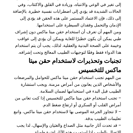
إلى تغير في الوعي والانتباه، وزيادة في القلق والاكتئاب، وفي
الحالات الشديدة قد يؤدي إلى اضطرابات نفسية خطيرة. بالإضافة
إلى ذلك، فإن الاعتماد المستمر على هذه الحقن قد يؤدي إلى
الإدمان والتحمل وفقدان السيطرة على استخدامها.
ومن المهم أن تعرف أن استخدام حقن ميتا ماكس دون إشراف
طبي يمكن أن يكون خطيرًا للغاية ويمكن أن يؤدي إلى عواقب
وخيمة على الصحة البدنية والعقلية. لذلك، يجب أن يتم استخدام
هذا الدواء فقط وفقًا لتوجيهات الطبيب المعالج وتحت إشرافه.
تجنبات وتحذيرات لاستخدام حقن ميتا
ماكس للتخسيس
من المهم تجنب استخدام حقن ميتا ماكس للحوامل والمرضعات
والأشخاص الذين يعانون من أمراض مزمنة. ويجب استشارة
الطبيب قبل البدء في استخدامها لضمان السلامة.
– تجنب استخدام حقن ميتا ماكس للتخسيس إذا كنت تعاني من
أمراض القلب أو السكري أو ارتفاع ضغط الدم.
– لا تتجاوز الجرعة الموصى بها لاستخدام حقن ميتا ماكس، واتبع
تعليمات الطبيب بدقة.
– قد تحدث آثار جانبية مثل الصداع والغثيان والإسهال، لذا يجب
الاتصال بالطبيب إذا استمرت هذه الآثار لفترة طويلة.