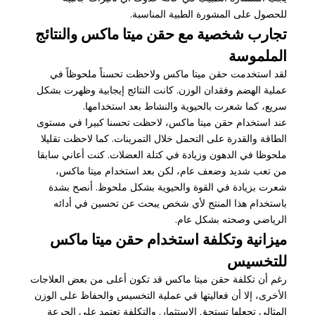
للحصول على المشورة الطبية المناسبة.
تجارب شخصية مع حقن ميتا ماكس والنتائج
الملموسة
لقد استخدمت حقن ميتا ماكس ولاحظت تحسناً ملحوظاً في
عملية الهضم وفقدان الوزن. كانت النتائج إيجابية وظهرت بشكل
سريع، كما شعرت بالحيوية والنشاط بعد استخدامها.
عند استخدام حقن ميتا ماكس، لاحظت تحسنا كبيرا في مستوى
الطاقة والقدرة على التحمل خلال التمرينات. كما لاحظت تقليلا
ملحوظا في الدهون وزيادة في كتلة العضلات. كنت أعاني سابقا
من تعب شديد وضعف عام، لكن بعد استخدام ميتا ماكس،
شعرت بزيادة في القوة والحيوية بشكل ملحوظ. أنصح بشدة
باستخدام هذا المنتج لأي شخص يبحث عن تحسين في أدائه
الرياضي وصحته بشكل عام.
ميزانية وتكلفة استخدام حقن ميتا ماكس
للتخسيس
رغم أن تكلفة حقن ميتا ماكس قد تكون أعلى من بعض العلاجات
الأخرى، إلا أن فعاليتها في عملية التخسيس والحفاظ على الوزن
المثالي تجعلها تستحق الاستثمار. والتكلفة تعتمد على الجرعة