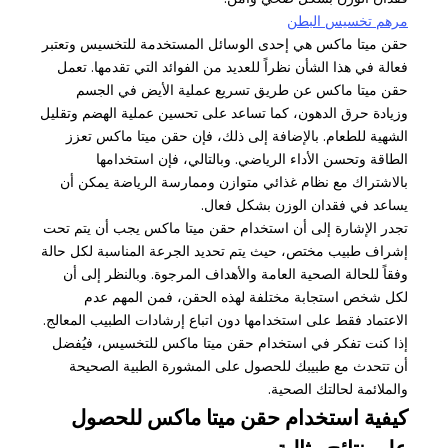
مرهم تخسيس البطن
حقن ميتا ماكس هي إحدى الوسائل المستخدمة للتخسيس وتعتبر
فعالة في هذا الشأن نظراً للعديد من الفوائد التي تقدمها. تعمل
حقن ميتا ماكس عن طريق تسريع عملية الأيض في الجسم
وزيادة حرق الدهون، كما تساعد على تحسين عملية الهضم وتقليل
الشهية للطعام. بالإضافة إلى ذلك، فإن حقن ميتا ماكس تعزز
الطاقة وتحسن الأداء الرياضي. وبالتالي، فإن استخدامها
بالاشتراك مع نظام غذائي متوازن وممارسة الرياضة يمكن أن
يساعد في فقدان الوزن بشكل فعال.
تجدر الإشارة إلى أن استخدام حقن ميتا ماكس يجب أن يتم تحت
إشراف طبيب مختص، حيث يتم تحديد الجرعة المناسبة لكل حالة
وفقاً للحالة الصحية العامة والأهداف المرجوة. وبالنظر إلى أن
لكل شخص استجابة مختلفة لهذه الحقن، فمن المهم عدم
الاعتماد فقط على استخدامها دون اتباع إرشادات الطبيب المعالج.
إذا كنت تفكر في استخدام حقن ميتا ماكس للتخسيس، فيُفضل
أن تتحدث مع طبيبك للحصول على المشورة الطبية الصحيحة
والملائمة لحالتك الصحية.
كيفية استخدام حقن ميتا ماكس للحصول
على نتائج مثالية