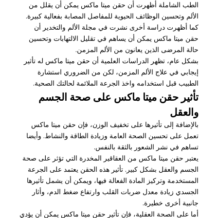
الطب الشاملة أظهرت أن حقن ميتا ماكس يمكن أن يقلل من
الألم وتحسين الوظائف الحيوية للمفاصل المصابة بفعالية كبيرة.
كما أظهرت دراسة أخرى نشرت في مجلة الألم والتخدير أن
حقن ميتا ماكس يمكن أن يساهم في تقليل الالتهابات وتحسين
حالة المرضى الذين يعانون من الألم المزمن.
بشكل عام، تظهر الدراسات العلمية أن حقن ميتا ماكس له تأثير
إيجابي في علاج الألم المزمن، لكن من الضروري استشارة
الطبيب قبل استخدامه واخذ الجرعة الملائمة لحالتك الصحية.
تأثير حقن ميتا ماكس على صحة الجسم
والعقل
بالإضافة إلى تأثيرها على تخفيف الوزن، فإن حقن ميتا ماكس
تعمل على تحسين الصحة العامة وزيادة الطاقة والنشاط. وأيضا
تساهم في نشر الشعور بالثقة بالنفس.
يعتبر حقن ميتا ماكس من العقاقير المخدرة التي تؤثر على صحة
الجسم والعقل بشكل كبير. تأثير هذه الحقن يعتمد على الجرعة
المستخدمة وتركيز المادة الفعالة فيها، ويمكن أن يشمل تأثيرها
الجسدي زيادة معدل ضربات القلب وارتفاع ضغط الدم، وأثار
جانبية أخرى خطيرة.
أما على الصحة العقلية، فإن تأثير حقن ميتا ماكس يمكن أن يؤدي