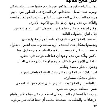
يتم استخدام حقن ميتا ماكس عن طريق حقنها تحت الجلد بشكل
يومي، حيث يفضل استخدامها في الصباح قبل الفطور. من المهم
مراجعة الطبيب قبل البدء في استخدامها لتحديد الجرعة المناسبة
والتأكد من عدم وجود أي تداخل مع الأدوية الأخرى.
يمكن استخدام حقن ميتا ماكس للحصول على نتائج مثالية من
خلال اتباع الخطوات التالية:
1. تحضير الحقن: قم بتنظيف المنطقة المراد حقنها بمطهر
وتجفيفها بشكل جيد. استخدم إبرة نظيفة ومناسبة لحقن المحلول.
2. سحب الحقن: قم بسحب الكمية المناسبة من محلول ميتا
ماكس وتأكد من عدم وجود أي فقاعات هوائية في الحقن.
3. إدخال الإبرة: قم بإدخال الإبرة بزاوية 90 درجة في الجلد
وحقن المحلول ببطء وثبات.
4. التدليك: بعد الحقن، يمكن تدليك المنطقة بلطف لتوزيع
المحلول بشكل متساوي.
5. التباعد بين الحقن: يجب الحرص على عدم حقن الحقنة في
نفس المنطقة مرتين متتاليتين.
يجب دائماً استشارة الطبيب قبل استخدام حقن ميتا ماكس واتباع
الإرشادات والتعليمات الصحيحة لتجنب أي مضاعفات غير مرغوب
فيها.