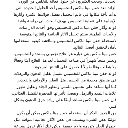
الحديث، ويبحث الكثيرون عن حلول فعالة للتخلص من الوزن
الزائد. تعد حقن ميتا ماكس للتخسيس أحد الحلول الجديدة التي
بدأت تأخذ مكانها في عالم التجميل بفضل فوائدها الكبيرة وآثارها
الإيجابية على عملية التخسيس. يهدف البحث إلى دراسة وافية
فوائد وآثار حقن ميتا ماكس للتخسيس وفق أحدث الدراسات
والأبحاث العلمية. سيتم تحليل الآثار الجانبية والنتائج المتوقعة
لاستخدام حقن ميتا ماكس للتخسيس ومناقشة كيفية استخدامها
بأمان لتحقيق أفضل النتائج.
حقن ميتا ماكس هي عبارة عن علاج تجميلي يستخدم للتخسيس،
ويعتبر منتجاً شهيراً في صناعة التجميل. يُعد هذا العلاج آمنًا وفعالًا
ولا يتطلب وقتًا طويلاً للحصول على النتائج المرجوة.
فوائد حقن ميتا ماكس للتخسيس تشمل تقليل الدهون والترهلات
في مناطق محددة من الجسم، مثل البطن والأرداف والفخذين.
كما أنها تساعد على تحسين ملمس ومظهر الجلد وتقليل ظهور
علامات التمدد والترهل. وبفضل تأثيراتها المحفزة للتمثيل الغذائي،
فإن حقن ميتا ماكس تساعد أيضًا على زيادة حرق الدهون بشكل
كبير.
من الجدير بالذكر أن استخدام حقن ميتا ماكس يمكن أن يكون
مؤلمًا بعض الشيء ويتسبب في بعض الآثار الجانبية المؤقتة مثل
احمرار الجلد وتورمه وآلام خفيفة. ولكن تلك الآثار تزول بسرعة