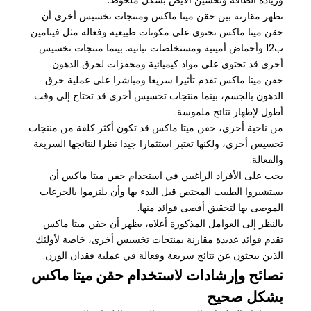
تظهر مقارنة بين حقن ميتا ماكس ومنتجات تخسيس أخرى أن
حقن ميتا ماكس تحتوي على مكونات طبيعية وفعالة مثل فيتامين
ب12 وأحماض أمينية ومستخلصات نباتية. بينما منتجات تخسيس
أخرى قد تحتوي على مواد كيميائية ومحفزات لحرق الدهون.
حقن ميتا ماكس تقدم تأثيرا سريعا ومباشرا على عملية حرق
الدهون بالجسم، بينما منتجات تخسيس أخرى قد تحتاج إلى وقت
أطول لإظهار نتائج ملموسة.
من ناحية أخرى، حقن ميتا ماكس قد تكون أكثر كلفة من منتجات
تخسيس أخرى، ولكنها تعتبر استثمارا جيدا نظرا لنتائجها السريعة
والفعالة.
يجب على الأفراد الراغبين في استخدام حقن ميتا ماكس أن
يستشيروا الطبيب المختص قبل البدء بها وأن يلتزموا بالجرعات
الموصى بها لتحقيق أقصى فوائد منها.
بالنظر إلى العوامل المذكورة أعلاه، يظهر أن حقن ميتا ماكس
تقدم فوائد عديدة مقارنة بمنتجات تخسيس أخرى، خاصة لأولئك
الذين يبحثون عن نتائج سريعة وفعالة في عملية فقدان الوزن.
نصائح وإرشادات لاستخدام حقن ميتا ماكس
بشكل صحيح