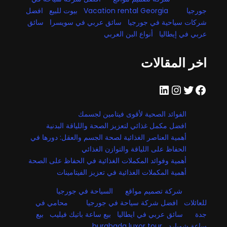
جورجيا
Vacation rental Georgia
بيوت للبيع
افضل
شركات سياحية في جورجيا
سائق عربي في سويسرا
سائق
عربي في إيطاليا
أنواع البن العربي
اخر المقالات
فيسبوك
تويتر
إنستجرام
لينكد إن
الفوائد الصحية لأقوى فيتامين لجسمك
افضل مكمل غذائي لتعزيز الصحة واللياقة البدنية
أهمية العناصر الغذائية لصحة الجسم والعقل: دورها في
الحفاظ على اللياقة والتوازن الغذائي
أهمية وفوائد المكملات الغذائية في الحفاظ على الصحة
أهمية المكملات الغذائية في تعزيز الفيتامينات
شركة تصميم مواقع
السياحة في جورجيا
للعائلات
افضل شركة سياحة في جورجيا
محامي في
جدة
سائق عربي في ايطاليا
بيع ساعة باتيك فيليب
بيع
ساعة شوبارد
hurghada luxor tour