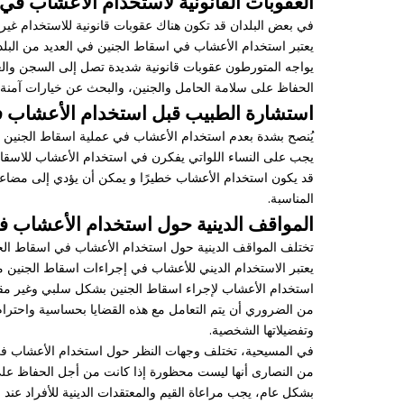
العقوبات القانونية لاستخدام الأعشاب في
في بعض البلدان قد تكون هناك عقوبات قانونية للاستخدام غير
يعتبر استخدام الأعشاب في اسقاط الجنين في العديد من البلدا
يواجه المتورطون عقوبات قانونية شديدة تصل إلى السجن والغرا
الحفاظ على سلامة الحامل والجنين، والبحث عن خيارات آمنة و
استشارة الطبيب قبل استخدام الأعشاب ف
يُنصح بشدة بعدم استخدام الأعشاب في عملية اسقاط الجنين 
يجب على النساء اللواتي يفكرن في استخدام الأعشاب للاسقا
قد يكون استخدام الأعشاب خطيرًا و يمكن أن يؤدي إلى مضاع
المناسبة.
المواقف الدينية حول استخدام الأعشاب ف
تختلف المواقف الدينية حول استخدام الأعشاب في اسقاط الجنين
يعتبر الاستخدام الديني للأعشاب في إجراءات اسقاط الجنين موضوع
استخدام الأعشاب لإجراء اسقاط الجنين بشكل سلبي وغير مقبول
من الضروري أن يتم التعامل مع هذه القضايا بحساسية واحترام الق
وتفضيلاتها الشخصية.
في المسيحية، تختلف وجهات النظر حول استخدام الأعشاب في اس
من النصارى أنها ليست محظورة إذا كانت من أجل الحفاظ على 
بشكل عام، يجب مراعاة القيم والمعتقدات الدينية للأفراد عند