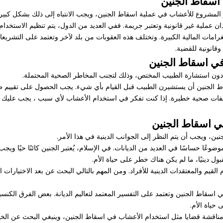
 اسقاط الجنين
 المشروع للأعشاب في عملية اسقاط الجنين، ويجب الانتباه إلى ذلك بشكل كبير.
ن عملية غير قانونية وتعتبر جريمة. ففي العديد من الدول، يتم تنظيم الاستخد
مات المالية الكبيرة. وتختلف هذه العقوبات من بلد لآخر وتعتمد على التشريعات 
قانونية للقضية.
ي اسقاط الجنين
دون استشارة الطبيب المختص، وذلك لتجنب المخاطر الصحية المحتملة.
ط الجنين أن يستشيرن الطبيب قبل القيام بأي شيء. يجب الحصول على تقييم ط
فات صحية خطيرة. إذا كنت تفكر في استخدام الأعشاب لأي سبب ، يجب عليك ال
ي اسقاط الجنين
، ويجب أن يتم النظر إلى الجوانب الدينية في هذا الأمر.
ًا حساسًا في العديد من الديانات. في الإسلام، يُعتبر الجنين كائنًا حيًا ويجب 
 دينيًا، ما لم يكن هناك خطر على حياة الأم.
يم والمعتقدات الدينية للأفراد. ومن المهم بالتالي البحث عن بعد الاختيارات القا
قاط الجنين وتعتمد على التفسير المعتمد لتعاليم الديانة. بعض الفرق الكنسي
حياة الأم.
 مناقشة قضايا مثل استخدام الأعشاب في اسقاط الجنين، وينبغي البحث عن الخيارا