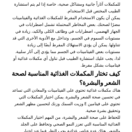
للمكملات آثاراً جانبية ومشاكل صحية، خاصة إذا لم يتم استشارة
الطبيب المختص قبل الاستخدام.
يمكن أن يكون الاستخدام المفرط للمكملات الغذائية والفيتامينات
مضرًا لصحتك. بعض المخاطر المحتملة تشمل اضطرابات في
الجهاز الهضمي، اضطرابات في وظائف الكلى والكبد، زيادة في
مستويات السموم في الجسم، وتداخل مع الأدوية الأخرى التي قد
تتناولها. يمكن أن يؤدي الاستهلاك المفرط أيضًا إلى زيادة
مستويات بعض الفيتامينات في الجسم مما يؤدي إلى آثار سلبية.
لذا، يجب عليك استشارة الطبيب قبل تناول أي مكملات غذائية أو
فيتامينات بشكل مفرط.
كيف تختار المكملات الغذائية المناسبة لصحة
الشعر والبشرة؟
هناك مكملات غذائية تحتوي على الفيتامينات والمعادن التي تساعد
في تحسين صحة الشعر والبشرة. يمكن اختيار المكملات التي
تحتوي على فيتامين E وزيت السمك وزنك لتحسين مظهر الشعر
وتحقيق بشرة صحية.
للحفاظ على صحة الشعر والبشرة، من المهم اختيار المكملات
الغذائية المناسبة التي تعزز النمو الصحي وتحافظ على الجلد
والشعر. هناك عدة عناصر غذائية يجب النظر فيها عند اختيار