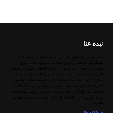
نبذه عنا
بفخر وتفانٍ، يُعَدّ موقع “فيتامين” وجهة موثوقة للحصول على
المعلومات الصحية والنصائح الغذائية الموجهة. يقدم الموقع
محتوى ذو جودة عالية يستند إلى أحدث الأبحاث العلمية وتوجيهات
الخبراء في مجالات الصحة والتغذية. من خلال معلوماته الشاملة
حول الفيتامينات والمكملات الغذائية والطبيعية، يساعد “فيتامين”
الأفراد على فهم أهمية هذه العناصر الغذائية وتأثيرها على الصحة
العامة. انضم إلينا في رحلة نحو حياة صحية ومتوازنة، واستكشف
موقع “فيتامين” الآن للاطلاع على آخر المقالات والنصائح الغذائية
القيمة.
Read More