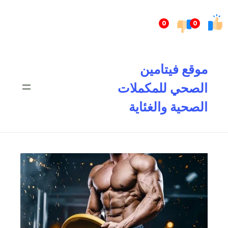
تخطى
إلى
0
0
المحتوى
موقع فيتامين
الصحي للمكملات
الصحية والغئاية