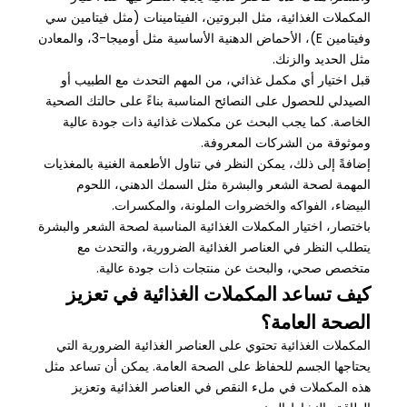
المكملات الغذائية، مثل البروتين، الفيتامينات (مثل فيتامين سي
وفيتامين E)، الأحماض الدهنية الأساسية مثل أوميجا-3، والمعادن
مثل الحديد والزنك.
قبل اختيار أي مكمل غذائي، من المهم التحدث مع الطبيب أو
الصيدلي للحصول على النصائح المناسبة بناءً على حالتك الصحية
الخاصة. كما يجب البحث عن مكملات غذائية ذات جودة عالية
وموثوقة من الشركات المعروفة.
إضافةً إلى ذلك، يمكن النظر في تناول الأطعمة الغنية بالمغذيات
المهمة لصحة الشعر والبشرة مثل السمك الدهني، اللحوم
البيضاء، الفواكه والخضروات الملونة، والمكسرات.
باختصار، اختيار المكملات الغذائية المناسبة لصحة الشعر والبشرة
يتطلب النظر في العناصر الغذائية الضرورية، والتحدث مع
متخصص صحي، والبحث عن منتجات ذات جودة عالية.
كيف تساعد المكملات الغذائية في تعزيز
الصحة العامة؟
المكملات الغذائية تحتوي على العناصر الغذائية الضرورية التي
يحتاجها الجسم للحفاظ على الصحة العامة. يمكن أن تساعد مثل
هذه المكملات في ملء النقص في العناصر الغذائية وتعزيز