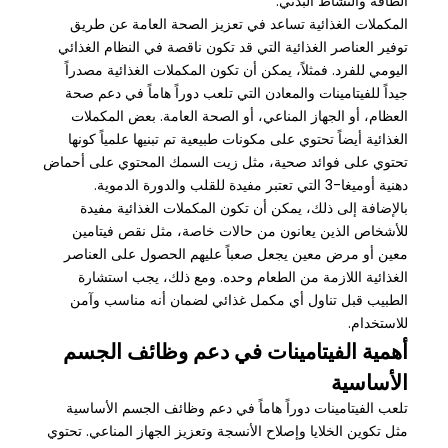
الطاقة والنشاط البدني.
المكملات الغذائية تساعد في تعزيز الصحة العامة عن طريق
توفير العناصر الغذائية التي قد تكون ناقصة في النظام الغذائي
اليومي للفرد. فمثلاً، يمكن أن تكون المكملات الغذائية مصدراً
جيداً للفيتامينات والمعادن التي تلعب دوراً هاماً في دعم صحة
العظام، أو الجهاز المناعي، أو الصحة العامة. بعض المكملات
الغذائية أيضاً تحتوي على مكونات طبيعية تم تبنيها علمياً كونها
تحتوي على فوائد صحية، مثل زيت السمك المحتوي على أحماض
دهنية أوميغا-3 التي تعتبر مفيدة للقلب والدورة الدموية.
بالإضافة إلى ذلك، يمكن أن تكون المكملات الغذائية مفيدة
للأشخاص الذين يعانون من حالات خاصة، مثل نقص فيتامين
معين أو مرض معين يجعل صعباً عليهم الحصول على العناصر
الغذائية اللازمة من الطعام وحده. ومع ذلك، يجب استشارة
الطبيب قبل تناول أي مكمل غذائي لضمان أنه مناسب وآمن
للاستخدام.
أهمية الفيتامينات في دعم وظائف الجسم
الأساسية
تلعب الفيتامينات دوراً هاماً في دعم وظائف الجسم الأساسية
مثل تكوين الخلايا وإصلاح الأنسجة وتعزيز الجهاز المناعي. تحتوي