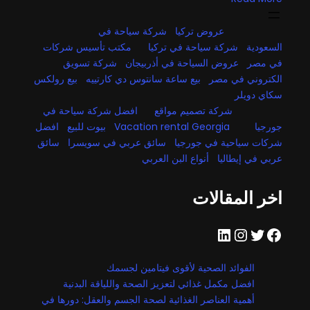
عروض تركيا
شركة سياحة في
السعودية
شركة سياحة في تركيا
مكتب تأسيس شركات
في مصر
عروض السياحة في أذربيجان
شركة تسويق
الكتروني في مصر
بيع ساعة سانتوس دي كارتييه
بيع رولكس
سكاي دويلر
شركة تصميم مواقع
افضل شركة سياحة في
جورجيا
Vacation rental Georgia
بيوت للبيع
افضل
شركات سياحية في جورجيا
سائق عربي في سويسرا
سائق
عربي في إيطاليا
أنواع البن العربي
اخر المقالات
فيسبوك
تويتر
إنستجرام
لينكد إن
الفوائد الصحية لأقوى فيتامين لجسمك
افضل مكمل غذائي لتعزيز الصحة واللياقة البدنية
أهمية العناصر الغذائية لصحة الجسم والعقل: دورها في