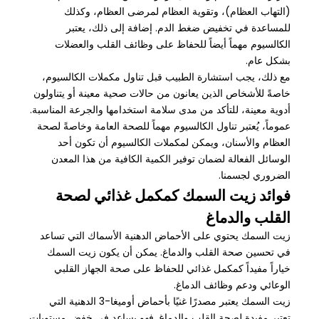
(التهاب العظام)، وتقوية العظام لمرضى العظام، وكذلك
للمساعدة في تخفيض ضغط الدم. إضافة إلى ذلك، يعتبر
الكالسيوم مهماً أيضاً للحفاظ على وظائف القلب والعضلات
بشكل عام.
مع ذلك، يجب استشارة الطبيب قبل تناول مكملات الكالسيوم،
خاصةً للأشخاص الذين يعانون من حالات صحية معينة أو يتناولون
أدوية معينة، للتأكد من مدى سلامة استخدامها والجرعة المناسبة.
عموماً، يُعتبر تناول الكالسيوم مهماً للصحة العامة وخاصةً لصحة
العظام والأسنان، ويمكن لمكملات الكالسيوم أن تكون أحد
الوسائل الفعالة لضمان توفير الكمية الكافية من هذا المعدن
الضروري لجسمنا.
فوائد زيت السمك كمكمل غذائي لصحة
القلب والدماغ
زيت السمك يحتوي على الأحماض الدهنية الأسماك التي تساعد
في تحسين صحة القلب والدماغ. يمكن أن يكون زيت السمك
خياراً مفيداً كمكمل غذائي للحفاظ على صحة الجهاز القلبي
الوعائي ودعم وظائف الدماغ.
زيت السمك يعتبر مصدرًا غنيًا بأحماض أوميغا-3 الدهنية التي
تعتبر مفيدة لصحة القلب والدماغ. فهو يساعد في خفض مستويات