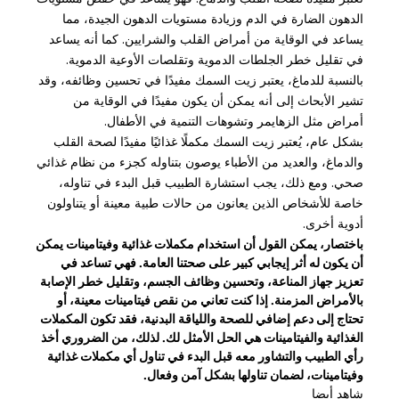
الدهون الضارة في الدم وزيادة مستويات الدهون الجيدة، مما
يساعد في الوقاية من أمراض القلب والشرايين. كما أنه يساعد
في تقليل خطر الجلطات الدموية وتقلصات الأوعية الدموية.
بالنسبة للدماغ، يعتبر زيت السمك مفيدًا في تحسين وظائفه، وقد
تشير الأبحاث إلى أنه يمكن أن يكون مفيدًا في الوقاية من
أمراض مثل الزهايمر وتشوهات التنمية في الأطفال.
بشكل عام، يُعتبر زيت السمك مكملًا غذائيًا مفيدًا لصحة القلب
والدماغ، والعديد من الأطباء يوصون بتناوله كجزء من نظام غذائي
صحي. ومع ذلك، يجب استشارة الطبيب قبل البدء في تناوله،
خاصة للأشخاص الذين يعانون من حالات طبية معينة أو يتناولون
أدوية أخرى.
باختصار، يمكن القول أن استخدام مكملات غذائية وفيتامينات يمكن
أن يكون له أثر إيجابي كبير على صحتنا العامة. فهي تساعد في
تعزيز جهاز المناعة، وتحسين وظائف الجسم، وتقليل خطر الإصابة
بالأمراض المزمنة. إذا كنت تعاني من نقص فيتامينات معينة، أو
تحتاج إلى دعم إضافي للصحة واللياقة البدنية، فقد تكون المكملات
الغذائية والفيتامينات هي الحل الأمثل لك. لذلك، من الضروري أخذ
رأي الطبيب والتشاور معه قبل البدء في تناول أي مكملات غذائية
وفيتامينات، لضمان تناولها بشكل آمن وفعال.
شاهد أيضا