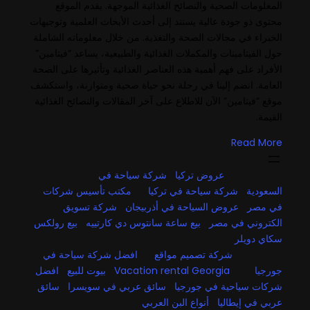
المعلومات الصحية والنصائح الغذائية الموجهة. يقدم الموقع
محتوى ذو جودة عالية يستند إلى أحدث الأبحاث العلمية وتوجيهات
الخبراء في مجالات الصحة والتغذية. من خلال معلوماته الشاملة
حول الفيتامينات والمكملات الغذائية والطبيعية، يساعد “فيتامين”
الأفراد على فهم أهمية هذه العناصر الغذائية وتأثيرها على الصحة
العامة. انضم إلينا في رحلة نحو حياة صحية ومتوازنة، واستكشف
موقع “فيتامين” الآن للاطلاع على آخر المقالات والنصائح الغذائية
القيمة.
Read More
عروض تركيا
شركة سياحة في
السعودية
شركة سياحة في تركيا
مكتب تأسيس شركات
في مصر
عروض السياحة في أذربيجان
شركة تسويق
الكتروني في مصر
بيع ساعة سانتوس دي كارتييه
بيع رولكس
سكاي دويلر
شركة تصميم مواقع
افضل شركة سياحة في
جورجيا
Vacation rental Georgia
بيوت للبيع
افضل
شركات سياحية في جورجيا
سائق عربي في سويسرا
سائق
عربي في إيطاليا
أنواع البن العربي