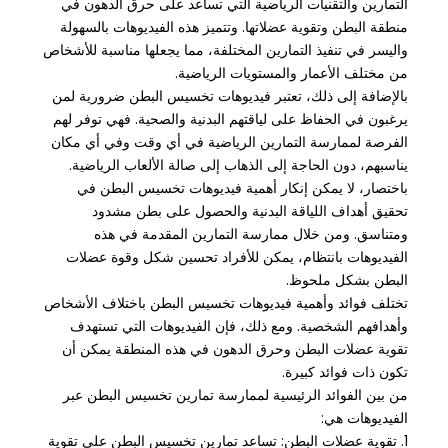
التمارين والتقنيات الرياضية التي تساعد على حرق الدهون في
منطقة البطن وتقوية عضلاتها. وتتميز هذه الفيديوهات بالسهولة
واليسر في تنفيذ التمارين المختلفة، مما يجعلها مناسبة للأشخاص
من مختلف الأعمار والمستويات الرياضية.
بالإضافة إلى ذلك، تعتبر فيديوهات تخسيس البطن ضرورية لمن
يرغبون في الحفاظ على لياقتهم البدنية والصحية. فهي توفر لهم
الفرصة لممارسة التمارين الرياضية في أي وقت وفي أي مكان
يناسبهم، دون الحاجة إلى الذهاب إلى صالة الألعاب الرياضية.
باختصار، لا يمكن إنكار أهمية فيديوهات تخسيس البطن في
تحقيق أهداف اللياقة البدنية والحصول على بطن مشدود
ومتناسق. ومن خلال ممارسة التمارين المقدمة في هذه
الفيديوهات بانتظام، يمكن للأفراد تحسين شكل وقوة عضلات
البطن بشكل ملحوظ.
تختلف فوائد وأهمية فيديوهات تخسيس البطن باختلاف الأشخاص
وأهدافهم الشخصية. ومع ذلك، فإن الفيديوهات التي تستهدف
تقوية عضلات البطن وحرق الدهون في هذه المنطقة يمكن أن
تكون ذات فوائد كبيرة.
من بين الفوائد الرئيسية لممارسة تمارين تخسيس البطن عبر
الفيديوهات هي:
1. تقوية عضلات البطن: تساعد تمارين تخسيس البطن على تقوية