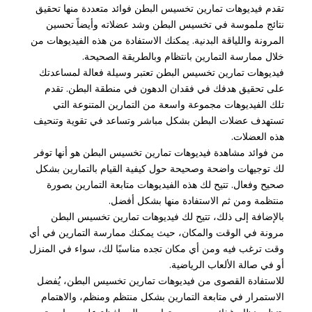
تقدم فيديوهات تمارين تخسيس البطن فوائد متعددة منها تحقيق
نتائج ملموسة في تخسيس البطن وشد عضلاته وأيضاً تحسين
المرونة واللياقة البدنية. يمكنك الاستفادة من هذه الفيديوهات من
خلال ممارسة التمارين بانتظام وبالطريقة الصحيحة.
فيديوهات تمارين تخسيس البطن تعتبر وسيلة فعالة لمساعدتك
على تحقيق هدفك في فقدان الدهون في منطقة البطن. تقدم
تلك الفيديوهات مجموعة واسعة من التمارين المتنوعة التي
تستهدف عضلات البطن بشكل مباشر وتساعد في تقوية وتنحيف
هذه العضلات.
من فوائد مشاهدة فيديوهات تمارين تخسيس البطن هو أنها توفر
لك توجيهات واضحة وصحيحة حول كيفية القيام بالتمارين بشكل
صحيح وفعال. تتيح لك هذه الفيديوهات متابعة التمارين بصورة
منتظمة ومن ثم الاستفادة منها بشكل أفضل.
بالإضافة إلى ذلك، تتيح لك فيديوهات تمارين تخسيس البطن
مرونة في الوقت والمكان، حيث يمكنك ممارسة التمارين في أي
وقت ترغب فيه ومن أي مكان تجده مناسبًا لك، سواء في المنزل
أو في صالة الألعاب الرياضية.
للاستفادة القصوى من فيديوهات تمارين تخسيس البطن، يُفضل
الاستمرار في متابعة التمارين بشكل منتظم ومنظم، والاهتمام