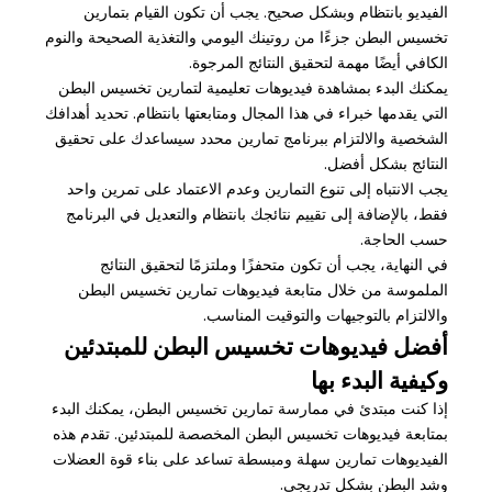
الفيديو بانتظام وبشكل صحيح. يجب أن تكون القيام بتمارين
تخسيس البطن جزءًا من روتينك اليومي والتغذية الصحيحة والنوم
الكافي أيضًا مهمة لتحقيق النتائج المرجوة.
يمكنك البدء بمشاهدة فيديوهات تعليمية لتمارين تخسيس البطن
التي يقدمها خبراء في هذا المجال ومتابعتها بانتظام. تحديد أهدافك
الشخصية والالتزام ببرنامج تمارين محدد سيساعدك على تحقيق
النتائج بشكل أفضل.
يجب الانتباه إلى تنوع التمارين وعدم الاعتماد على تمرين واحد
فقط، بالإضافة إلى تقييم نتائجك بانتظام والتعديل في البرنامج
حسب الحاجة.
في النهاية، يجب أن تكون متحفزًا وملتزمًا لتحقيق النتائج
الملموسة من خلال متابعة فيديوهات تمارين تخسيس البطن
والالتزام بالتوجيهات والتوقيت المناسب.
أفضل فيديوهات تخسيس البطن للمبتدئين
وكيفية البدء بها
إذا كنت مبتدئ في ممارسة تمارين تخسيس البطن، يمكنك البدء
بمتابعة فيديوهات تخسيس البطن المخصصة للمبتدئين. تقدم هذه
الفيديوهات تمارين سهلة ومبسطة تساعد على بناء قوة العضلات
وشد البطن بشكل تدريجي.