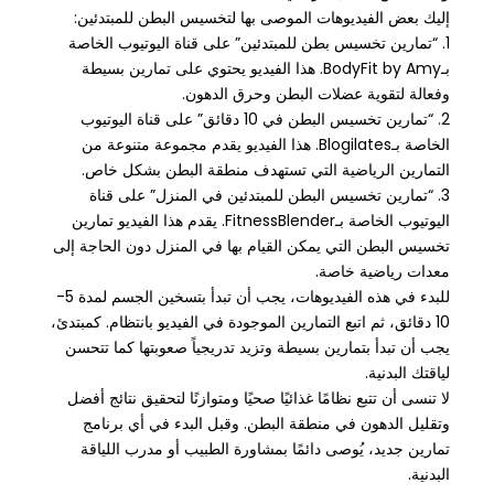
إليك بعض الفيديوهات الموصى بها لتخسيس البطن للمبتدئين:
1. “تمارين تخسيس بطن للمبتدئين” على قناة اليوتيوب الخاصة
بـBodyFit by Amy. هذا الفيديو يحتوي على تمارين بسيطة
وفعالة لتقوية عضلات البطن وحرق الدهون.
2. “تمارين تخسيس البطن في 10 دقائق” على قناة اليوتيوب
الخاصة بـBlogilates. هذا الفيديو يقدم مجموعة متنوعة من
التمارين الرياضية التي تستهدف منطقة البطن بشكل خاص.
3. “تمارين تخسيس البطن للمبتدئين في المنزل” على قناة
اليوتيوب الخاصة بـFitnessBlender. يقدم هذا الفيديو تمارين
تخسيس البطن التي يمكن القيام بها في المنزل دون الحاجة إلى
معدات رياضية خاصة.
للبدء في هذه الفيديوهات، يجب أن تبدأ بتسخين الجسم لمدة 5-
10 دقائق، ثم اتبع التمارين الموجودة في الفيديو بانتظام. كمبتدئ،
يجب أن تبدأ بتمارين بسيطة وتزيد تدريجياً صعوبتها كما تتحسن
لياقتك البدنية.
لا تنسى أن تتبع نظامًا غذائيًا صحيًا ومتوازنًا لتحقيق نتائج أفضل
وتقليل الدهون في منطقة البطن. وقبل البدء في أي برنامج
تمارين جديد، يُوصى دائمًا بمشاورة الطبيب أو مدرب اللياقة
البدنية.