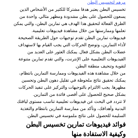
مرهم لتخسيس البطن
تخسيس البطن يعتبر هدفا مشتركا للكثير من الأشخاص الذين
يسعون للحصول على بطن مشدودة ومظهر مثالي. واحدة من
الطرق الفعالة لتحقيق هذا الهدف هي تمارين البطن، والتي يمكن
تعلمها وممارستها من خلال مشاهدة فيديوهات تعليمية.
فيديوهات تمارين البطن تقدم توجيهات حول الطريقة الصحيحة
لأداء التمارين، وتوضح الحركات التي يجب القيام بها لاستهداف
عضلات البطن بشكل فعال. يمكنك العثور على العديد من
الفيديوهات التعليمية على الإنترنت، والتي تقدم تمارين متنوعة
لتقوية وتنحيف منطقة البطن.
من خلال مشاهدة هذه الفيديوهات وممارسة التمارين بانتظام،
يمكنك تحقيق نتائج ملحوظة في تقليل دهون البطن وتحسين
مظهرها. يجب الالتزام بالتوجيهات والتركيز على تنفيذ الحركات
بشكل صحيح للحصول على أقصى فائدة من التمارين.
لا تتردد في البحث عن فيديوهات تعليمية تناسب مستوى لياقتك
البدنية وأهدافك، وتأكد من ممارسة التمارين بانتظام والتغذية
السليمة للحصول على نتائج ملموسة في تخسيس البطن.
فوائد فيديوهات تمارين تخسيس البطن
وكيفية الاستفادة منها