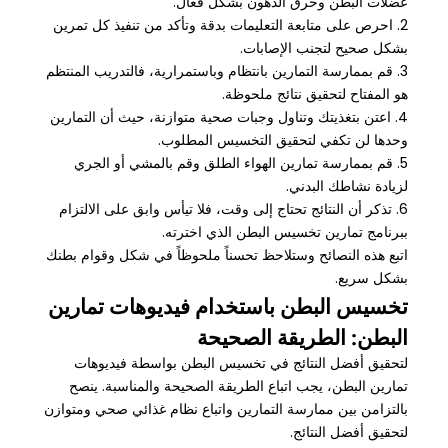
عضلات البطن وحرق الدهون بشكل فعال.
2. احرص على متابعة التعليمات بدقة وتأكد من تنفيذ كل تمرين
بشكل صحيح لتجنب الإصابات.
3. قم بممارسة التمارين بانتظام وباستمرارية، فالتدريب المنتظم
هو المفتاح لتحقيق نتائج ملحوظة.
4. اعتن بتغذيتك وتناول وجبات صحية متوازنة، حيث أن التمارين
وحدها لن تكفي لتحقيق التخسيس المطلوب.
5. قم بممارسة تمارين الهواء الطلق وقم بالمشي أو الجري
لزيادة نشاطك البدني.
6. تذكر أن النتائج تحتاج إلى وقت، فلا تيأس وابق على الالتزام
ببرنامج تمارين تخسيس البطن الذي اخترته.
اتبع هذه النصائح وستلاحظ تحسناً ملحوظاً في شكل وقوام بطنك
بشكل سريع.
تخسيس البطن باستخدام فيديوهات تمارين
البطن: الطريقة الصحيحة
لتحقيق أفضل النتائج في تخسيس البطن بواسطة فيديوهات
تمارين البطن، يجب اتباع الطريقة الصحيحة والمناسبة. ينصح
بالتزامن بين ممارسة التمارين واتباع نظام غذائي صحي ومتوازن
لتحقيق أفضل النتائج.