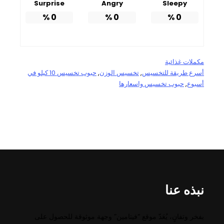
Surprise
Angry
Sleepy
%
0
%
0
%
0
مكملات غذائية
أسرع طريقة للتخسيس
, 
تخسيس الوزن
, 
حبوب تخسيس 10 كيلو في
أسبوع
, 
حبوب تخسيس واسعارها
نبذه عنا
بفخر وتفانٍ، يُعَدّ موقع “فيتامين” وجهة موثوقة للحصول على