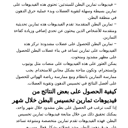
– فيديوهات تمارين البطن للمبتدئين: تحتوي هذه الفيديوهات على
تمارين بسيطة وسهلة لتقوية العضلات وبدء عملية حرق الدهون
في منطقة البطن.
– تمارين البطن المتقدمة: تقدم الفيديوهات هذه تمارين تحديثية
ومتقدمة للأشخاص الذين يبحثون عن تحدي إضافي وزيادة كفاءة
التمارين.
– تمارين البطن للحصول على عضلات مشدودة: تركز هذه
الفيديوهات على تمارين تساعد في بناء عضلات البطن للحصول
على مظهر مشدود ومنحوت.
يمكن العثور على هذه الفيديوهات على منصات مثل يوتيوب
وإنستجرام، وتكون متاحة بشكل مجاني للاستخدام. يجب
ممارسة التمارين بانتظام ومع ممارسة رياضة الهوائي للحصول
على أفضل النتائج في تخسيس الدهون وتقوية العضلات.
كيفية الحصول على بعض النتائج من
فيديوهات تمارين تخسيس البطن خلال شهر
إذا كنت ترغب في الحصول على بطن مشدود خلال شهر واحد،
يمكنك تحقيق ذلك من خلال متابعة فيديوهات تمارين تخسيس
البطن. فهذه الفيديوهات تقدم تمارين متخصصة ومتنوعة تساعد
على حرق دهون البطن وشد عضلاته بشكل فعال وسريع.