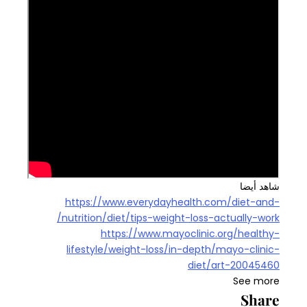
شاهد أيضا
https://www.everydayhealth.com/diet-and-
nutrition/diet/tips-weight-loss-actually-work/
https://www.mayoclinic.org/healthy-
lifestyle/weight-loss/in-depth/mayo-clinic-
diet/art-20045460
See more
Share