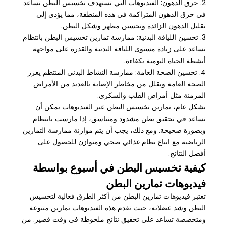
2. حرق الدهون: الفيديوهات التي تستهدف تخسيس البطن تساعد
في حرق الدهون المتراكمة في هذه المنطقة، مما يؤدي إلى
تقليل الدهون الزائدة وتحسين مظهر وشكل البطن.
3. تحسين اللياقة البدنية: ممارسة تمارين تخسيس البطن بانتظام
تساعد على زيادة مستوى اللياقة البدنية والقدرة على مواجهة
أنشطة الحياة اليومية بكفاءة.
4. تحسين الصحة العامة: ممارسة النشاط البدني المنتظم يعزز
الصحة العامة ويقلل من مخاطر الإصابة بالعديد من الأمراض
المزمنة مثل أمراض القلب والسكري.
بشكل عام، تمارين تخسيس البطن عبر الفيديوهات يمكن أن
تساعد في تحقيق بطن مشدود ومتناسق، إذا مارست بانتظام
وبصورة صحيحة. ومع ذلك، يجب أن يتم موازنة ممارسة التمارين
الرياضية مع اتباع نظام غذائي صحي ومتوازن للحصول على
أفضل النتائج.
كيفية تخسيس البطن في أسبوع بواسطة
فيديوهات تمارين البطن
تعتبر فيديوهات تمارين البطن من أكثر الطرق فعالية لتخسيس
البطن وشد عضلاته، حيث تقدم هذه الفيديوهات تمارين متنوعة
ومتخصصة تساعد على تحقيق نتائج ملحوظة في وقت قصير. من