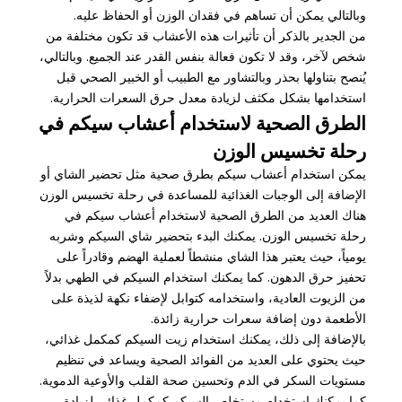
وبالتالي يمكن أن تساهم في فقدان الوزن أو الحفاظ عليه.
من الجدير بالذكر أن تأثيرات هذه الأعشاب قد تكون مختلفة من
شخص لآخر، وقد لا تكون فعالة بنفس القدر عند الجميع. وبالتالي،
يُنصح بتناولها بحذر وبالتشاور مع الطبيب أو الخبير الصحي قبل
استخدامها بشكل مكثف لزيادة معدل حرق السعرات الحرارية.
الطرق الصحية لاستخدام أعشاب سيكم في
رحلة تخسيس الوزن
يمكن استخدام أعشاب سيكم بطرق صحية مثل تحضير الشاي أو
الإضافة إلى الوجبات الغذائية للمساعدة في رحلة تخسيس الوزن
هناك العديد من الطرق الصحية لاستخدام أعشاب سيكم في
رحلة تخسيس الوزن. يمكنك البدء بتحضير شاي السيكم وشربه
يومياً، حيث يعتبر هذا الشاي منشطاً لعملية الهضم وقادراً على
تحفيز حرق الدهون. كما يمكنك استخدام السيكم في الطهي بدلاً
من الزيوت العادية، واستخدامه كتوابل لإضفاء نكهة لذيذة على
الأطعمة دون إضافة سعرات حرارية زائدة.
بالإضافة إلى ذلك، يمكنك استخدام زيت السيكم كمكمل غذائي،
حيث يحتوي على العديد من الفوائد الصحية ويساعد في تنظيم
مستويات السكر في الدم وتحسين صحة القلب والأوعية الدموية.
كما يمكنك استخدام مستخلص السيكم كمكمل غذائي لزيادة