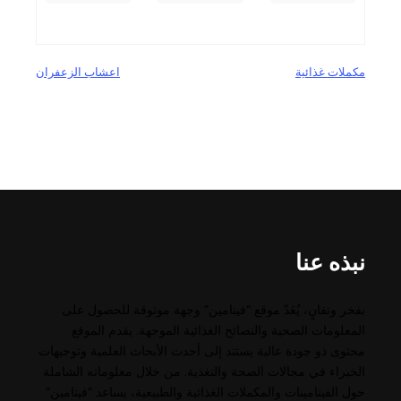
مكملات غذائية
اعشاب الزعفران
نبذه عنا
بفخر وتفانٍ، يُعَدّ موقع “فيتامين” وجهة موثوقة للحصول على
المعلومات الصحية والنصائح الغذائية الموجهة. يقدم الموقع
محتوى ذو جودة عالية يستند إلى أحدث الأبحاث العلمية وتوجيهات
الخبراء في مجالات الصحة والتغذية. من خلال معلوماته الشاملة
حول الفيتامينات والمكملات الغذائية والطبيعية، يساعد “فيتامين”