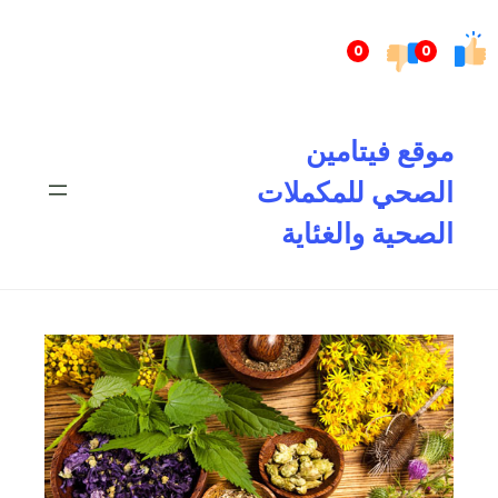
تخطى
إلى
0
0
المحتوى
موقع فيتامين
الصحي للمكملات
الصحية والغئاية