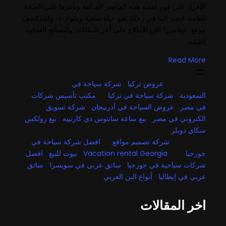
الأفراد على فهم أهمية هذه العناصر الغذائية وتأثيرها على الصحة
العامة. انضم إلينا في رحلة نحو حياة صحية ومتوازنة، واستكشف
موقع “فيتامين” الآن للاطلاع على آخر المقالات والنصائح الغذائية
القيمة.
Read More
عروض تركيا
شركة سياحة في
السعودية
شركة سياحة في تركيا
مكتب تأسيس شركات
في مصر
عروض السياحة في أذربيجان
شركة تسويق
الكتروني في مصر
بيع ساعة سانتوس دي كارتييه
بيع رولكس
سكاي دويلر
شركة تصميم مواقع
افضل شركة سياحة في
جورجيا
Vacation rental Georgia
بيوت للبيع
افضل
شركات سياحية في جورجيا
سائق عربي في سويسرا
سائق
عربي في إيطاليا
أنواع البن العربي
اخر المقالات