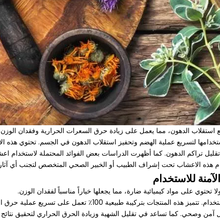
ستقلاب الدهون، مما يعمل على زيادة حرق السعرات الحرارية وفقدان الوزن.
تخدامها لتسريع عملية الهضم وتحفيز استقلاب الدهون في الجسم. تحتوي هذه 
 تقليل تراكم الدهون. كما أظهرت الدراسات بعض الفوائد المحتملة لاستخدام 
 هذه الاعشاب تحت إشراف الطبيب أو الخبير الصحي المتخصص لتجنب أي آثار جا
آمنة للاستخدام
تحتوي على مواد كيميائية ضارة، مما يجعلها خياراً مناسباً لفقدان الوزن.
منتجات اعشاب التخسيس بيور الطبيعية تعتبر آمنة وفعالة للاستخدام. تتم
شكل آمن وصحي. كما تساعد في تقليل الشهية وزيادة الحرق الحراري لتحقيق نتائج ف