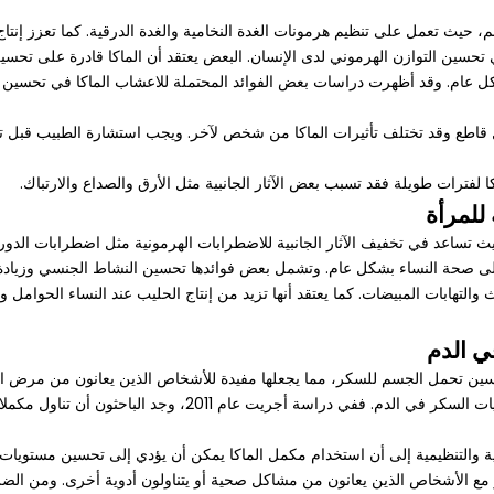
 حيث تعمل على تنظيم هرمونات الغدة النخامية والغدة الدرقية. كما تعزز إنتاج
 تحسين التوازن الهرموني لدى الإنسان. البعض يعتقد أن الماكا قادرة على تحسي
 عام. وقد أظهرت دراسات بعض الفوائد المحتملة للاعشاب الماكا في تحسين نو
بشكل قاطع وقد تختلف تأثيرات الماكا من شخص لآخر. ويجب استشارة الطبيب قبل
 لفترات طويلة فقد تسبب بعض الآثار الجانبية مثل الأرق والصداع والارتباك.
للمرأة
 تساعد في تخفيف الآثار الجانبية للاضطرابات الهرمونية مثل اضطرابات الدور
 على صحة النساء بشكل عام. وتشمل بعض فوائدها تحسين النشاط الجنسي وزيادة ا
ث والتهابات المبيضات. كما يعتقد أنها تزيد من إنتاج الحليب عند النساء الحوام
ي الدم
سين تحمل الجسم للسكر، مما يجعلها مفيدة للأشخاص الذين يعانون من مرض ا
تُظهر الدراسات أن اعشاب الماكا قد تساعد في تحسين مستويات الس
 والتنظيمية إلى أن استخدام مكمل الماكا يمكن أن يؤدي إلى تحسين مستويات
ر مع الأشخاص الذين يعانون من مشاكل صحية أو يتناولون أدوية أخرى. ومن ال