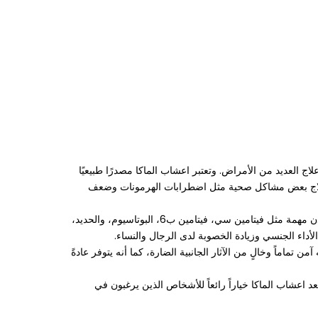
ج العديد من الأمراض. وتعتبر اعشاب الماكا مصدرًا طبيعيًا
في علاج بعض مشاكل صحية مثل اضطرابات الهرمونات وضعف
تعتبر اعشاب الماكا من الاعشاب الطبيعية التي تحظى بشهرة كبيرة بفضل فوائدها الصحية المتعددة. تحتوي اعشاب الماكا على فيتامينات ومعادن مهمة مثل فيتامين سي، فيتامين ب6، البوتاسيوم، والحديد،
لأداء الجنسي وزيادة الخصوبة لدى الرجال والنساء.
ماماً وخالٍ من الآثار الجانبية الضارة، كما أنه يتوفر عادةً
 اعشاب الماكا خياراً رائعاً للأشخاص الذين يرغبون في