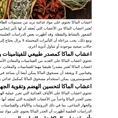
اعشاب الماكا تحتوي على مواد غذائية تزيد من مستويات الطاقة
تُعتبر اعشاب الماكا من الأعشاب التي يُعتقد أن لها تأثير إي
الشعور بالنشاط واليقظة. وقد أظهرت بعض الدراسات العلمية أن
ومع ذلك، يجب مراعاة أن التأثيرات المحتملة لا يزال يحتاج إل
حالات صحية موجودة أو تتناول أدوية أخرى.
اعشاب الماكا كمصدر طبيعي للفيتامينات و
تحتوي اعشاب الماكا على العديد من الفيتامينات والمعادن الأساسية لصحة الجسم مثل فيتامين C والمغنيسيوم والبوت
وفيتامين E. ويعتقد أن مسحوق الماكا يمكن أيضا أن ي
التستوستيرون. يمكن استخدام مسحوق الماكا كمكمل غذائي يمك
اعشاب الماكا لتحسين الهضم وتقوية الجها
تحتوي اعشاب الماكا على الألياف الغذائية التي تعزز عملية 
يعتبر الجذر الماكا واحداً من الأعشاب التقليدية التي يُعتقد 
والجهاز المناعي، بما في ذلك البروتينات والألياف والفيتامين
الدراسات العلمية أظهرت أن الجذر الماكا يحتوي على مواد تساع