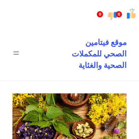
تخطى
إلى
0
0
المحتوى
موقع فيتامين
الصحي للمكملات
الصحية والغئاية