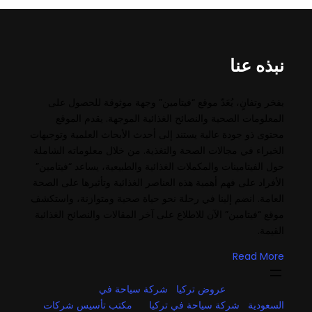
نبذه عنا
بفخر وتفانٍ، يُعَدّ موقع “فيتامين” وجهة موثوقة للحصول على
المعلومات الصحية والنصائح الغذائية الموجهة. يقدم الموقع
محتوى ذو جودة عالية يستند إلى أحدث الأبحاث العلمية وتوجيهات
الخبراء في مجالات الصحة والتغذية. من خلال معلوماته الشاملة
حول الفيتامينات والمكملات الغذائية والطبيعية، يساعد “فيتامين”
الأفراد على فهم أهمية هذه العناصر الغذائية وتأثيرها على الصحة
العامة. انضم إلينا في رحلة نحو حياة صحية ومتوازنة، واستكشف
موقع “فيتامين” الآن للاطلاع على آخر المقالات والنصائح الغذائية
القيمة.
Read More
عروض تركيا
شركة سياحة في
السعودية
شركة سياحة في تركيا
مكتب تأسيس شركات