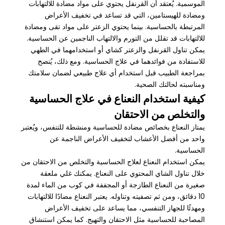
الموسمية. يُعتقد أن القرنفل يحتوي على مواد مضادة للالتهابات
ومضادة للهيستامين، التي قد تساعد في تخفيف الأعراض
المرتبطة بالحساسية. بينما يحتوي الزعتر على مواد تقى ومضادة
للالتهابات قد تقلل من التورم والالتهاب الناجمين عن الحساسية.
يمكن تناول القرنفل والزعتر كشاي أو استخدامهما في الطهي
للاستفادة من فوائدهما في علاج الحساسية. ومع ذلك، يُنصح
بمراجعة الطبيب قبل استخدام أي علاج طبيعي لضمان سلامتك
ومناسبته لحالتك الصحية.
كيفية استخدام النعناع في علاج الحساسية
والتخلص من الاحتقان
يمتاز النعناع بخصائص مضادة للحساسية ومنشطة للتنفس، ويُعتبر
واحد من أفضل الأعشاب لتخفيف الأعراض الناجمة عن
الحساسية.
يمكن استخدام النعناع لعلاج الحساسية والتخلص من الاحتقان من
خلال تناول الشاي المحتوي على النعناع. يمكنك غلي ملعقة
صغيرة من النعناع الطازجة أو المجففة في كوب من الماء لمدة
10 دقائق، ومن ثم تصفيته وتناوله. يعتبر النعناع مضادًا للالتهابات
ومهدئًا للجهاز التنفسي، مما يساعد على تخفيف الأعراض
المصاحبة للحساسية مثل الاحتقان والتهيج. كما يمكن استنشاق