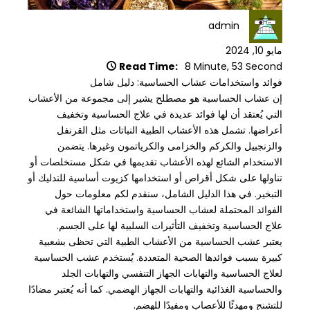
admin
مايو 10, 2024
Read Time:
8 Minute, 53 Second
فوائد واستخدامات عشاب الحساسية: دليل شامل
إن عشاب الحساسية هو مصطلح يشير إلى مجموعة من الأعشاب
التي يُعتقد أن لها فوائد عديدة في علاج الحساسية وتخفيف
أعراضها. تشمل هذه الأعشاب الطبية النباتات مثل القرنفل
والزنجبيل والكركم والخزامى والكرياتمون وغيرها. يتضمن
الاستخدام الشائع لهذه الأعشاب تقديمها في شكل مستخلصات أو
تناولها على شكل أقراص أو استخدامها كزيوت أساسية للتدليك أو
التبخير. في هذا الدليل الشامل، سنقدم لكم معلومات حول
الفوائد المحتملة لعشاب الحساسية واستخداماتها الشائعة في
علاج الحساسية وتخفيف التأثيرات السلبية لها على الجسم.
يعتبر عشب الحساسية من الأعشاب الطبية التي تحظى بشعبية
كبيرة بسبب فوائدها الصحية المتعددة. يُستخدم عشب الحساسية
لعلاج الحساسية والتهابات الجهاز التنفسي والتهابات الجلد
والحساسية الغذائية والتهابات الجهاز الهضمي. كما أنه يُعتبر مضادًا
للتشنج ومهدئًا للأعصاب ومفيدًا للهضم.