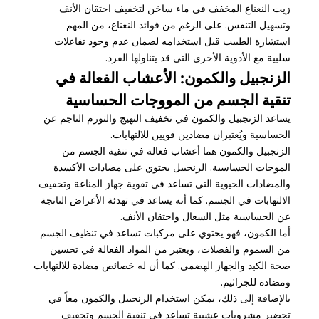
زيت النعناع المخفف في ماء ساخن لتخفيف احتقان الأنف
وتسهيل التنفس. على الرغم من فوائد النعناع، من المهم
استشارة الطبيب قبل استخدامه لضمان عدم وجود تفاعلات
سلبية مع الأدوية الأخرى التي قد يتناولها الفرد.
الزنجبيل والكمون: الأعشاب الفعالة في
تنقية الجسم من المووجات الحساسية
يساعد الزنجبيل والكمون في تخفيف التهيج والتورم الناجم عن
الحساسية ويُعتبران مضادين قويين للالتهابات.
الزنجبيل والكمون هما أعشاب فعالة في تنقية الجسم من
الموجات الحساسية. الزنجبيل يحتوي على مضادات الأكسدة
والمضادات الحيوية التي تساعد في تقوية جهاز المناعة وتخفيف
الالتهابات في الجسم. كما أنه يساعد في تهدئة الأعراض الناتجة
عن الحساسية مثل السعال واحتقان الأنف.
أما الكمون، فهو يحتوي على مركبات تساعد في تنظيف الجسم
من السموم والفضلات، ويعتبر من المواد الفعالة في تحسين
صحة الكبد والجهاز الهضمي. كما أن له خصائص مضادة للالتهابات
ومضادة للجراثيم.
بالإضافة إلى ذلك، يمكن استخدام الزنجبيل والكمون معاً في
تحضير مشروبات عشبية تساعد في تنقية الجسم وتخفيف