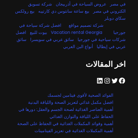
في مصر
عروض السياحة في أذربيجان
شركة تسويق
الكتروني في مصر
بيع ساعة سانتوس دي كارتييه
بيع رولكس
سكاي دويلر
شركة تصميم مواقع
افضل شركة سياحة في
جورجيا
Vacation rental Georgia
بيوت للبيع
افضل
شركات سياحية في جورجيا
سائق عربي في سويسرا
سائق
عربي في إيطاليا
أنواع البن العربي
اخر المقالات
فيسبوك
تويتر
إنستجرام
لينكد إن
الفوائد الصحية لأقوى فيتامين لجسمك
افضل مكمل غذائي لتعزيز الصحة واللياقة البدنية
أهمية العناصر الغذائية لصحة الجسم والعقل: دورها في
الحفاظ على اللياقة والتوازن الغذائي
أهمية وفوائد المكملات الغذائية في الحفاظ على الصحة
أهمية المكملات الغذائية في تعزيز الفيتامينات