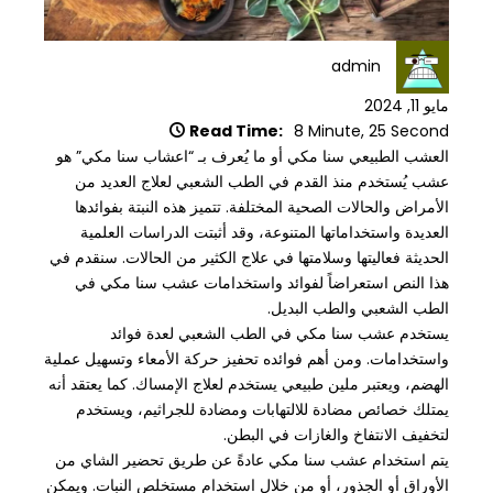
admin
مايو 11, 2024
Read Time:
8 Minute, 25 Second
العشب الطبيعي سنا مكي أو ما يُعرف بـ “اعشاب سنا مكي” هو
عشب يُستخدم منذ القدم في الطب الشعبي لعلاج العديد من
الأمراض والحالات الصحية المختلفة. تتميز هذه النبتة بفوائدها
العديدة واستخداماتها المتنوعة، وقد أثبتت الدراسات العلمية
الحديثة فعاليتها وسلامتها في علاج الكثير من الحالات. سنقدم في
هذا النص استعراضاً لفوائد واستخدامات عشب سنا مكي في
الطب الشعبي والطب البديل.
يستخدم عشب سنا مكي في الطب الشعبي لعدة فوائد
واستخدامات. ومن أهم فوائده تحفيز حركة الأمعاء وتسهيل عملية
الهضم، ويعتبر ملين طبيعي يستخدم لعلاج الإمساك. كما يعتقد أنه
يمتلك خصائص مضادة للالتهابات ومضادة للجراثيم، ويستخدم
لتخفيف الانتفاخ والغازات في البطن.
يتم استخدام عشب سنا مكي عادةً عن طريق تحضير الشاي من
الأوراق أو الجذور، أو من خلال استخدام مستخلص النبات. ويمكن