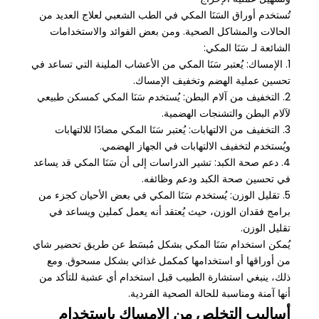
تُستخدم أوراق السَنَا المكي في الطب الشعبي لعلاج العديد من
الحالات والمشاكل الصحية. ومن بعض الفوائد والاستخدامات
الشائعة لـ سَنَا المكي:
1. الإمساك: يُعتبر سَنَا المكي من الأعشاب الملينة التي تساعد في
تحسين عملية الهضم وتخفيف الإمساك.
2. التخفيف من آلام البطن: يُستخدم سَنَا المكي كمسكن طبيعي
لآلام البطن والتشنجات الهضمية.
3. التخفيف من الالتهابات: يُعتبر سَنَا المكي مضادًا للالتهابات
ويُستخدم لتخفيف الالتهابات في الجهاز الهضمي.
4. دعم صحة الكبد: تشير الدراسات إلى أن سَنَا المكي قد يساعد
في تحسين صحة الكبد ودعم وظائفه.
5. تقليل الوزن: يُستخدم سَنَا المكي في بعض الأحيان كجزء من
برامج فقدان الوزن، حيث يُعتقد أنه يعمل كملين ويساعد في
تقليل الوزن.
يُمكن استخدام سَنَا المكي بشكل مُبسَط عن طريق تحضير شاي
من أوراقها أو استخدامها كمكمل غذائي بشكل مسحوق. ومع
ذلك، ينبغي استشارة الطبيب قبل استخدام أي عشبة للتأكد من
أنها آمنة ومناسبة للحالة الصحية الفردية.
أساليب التخلص من الإمساك باستخدام