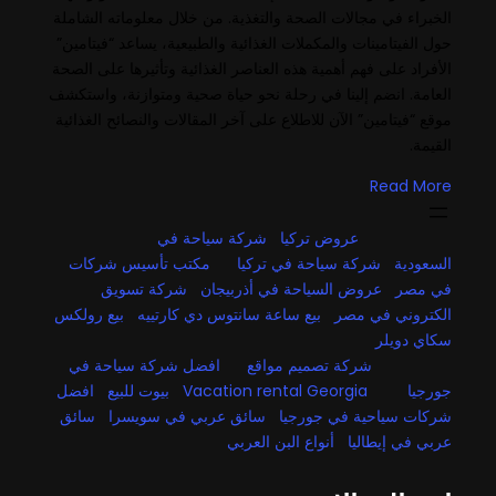
الخبراء في مجالات الصحة والتغذية. من خلال معلوماته الشاملة
حول الفيتامينات والمكملات الغذائية والطبيعية، يساعد “فيتامين”
الأفراد على فهم أهمية هذه العناصر الغذائية وتأثيرها على الصحة
العامة. انضم إلينا في رحلة نحو حياة صحية ومتوازنة، واستكشف
موقع “فيتامين” الآن للاطلاع على آخر المقالات والنصائح الغذائية
القيمة.
Read More
عروض تركيا
شركة سياحة في
السعودية
شركة سياحة في تركيا
مكتب تأسيس شركات
في مصر
عروض السياحة في أذربيجان
شركة تسويق
الكتروني في مصر
بيع ساعة سانتوس دي كارتييه
بيع رولكس
سكاي دويلر
شركة تصميم مواقع
افضل شركة سياحة في
جورجيا
Vacation rental Georgia
بيوت للبيع
افضل
شركات سياحية في جورجيا
سائق عربي في سويسرا
سائق
عربي في إيطاليا
أنواع البن العربي