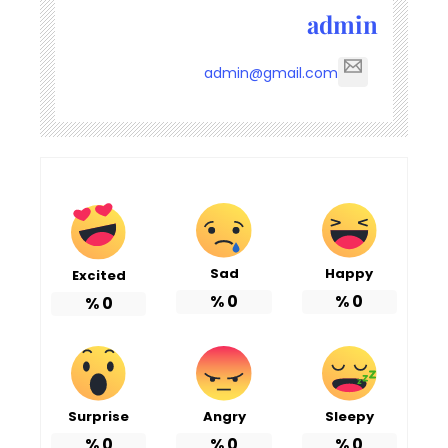
admin
admin@gmail.com
Sad
Happy
Excited
%
0
%
0
%
0
Surprise
Angry
Sleepy
%
0
%
0
%
0