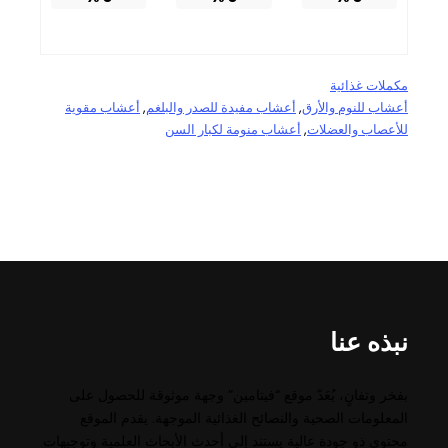
مكملات غذائية
أعشاب للنوم والأرق
, 
أعشاب مفيدة للصدر والبلغم
, 
أعشاب مقوية
للأعصاب والعضلات
, 
أعشاب منومة لكبار السن
نبذه عنا
بفخر وتفانٍ، يُعَدّ موقع “فيتامين” وجهة موثوقة للحصول على
المعلومات الصحية والنصائح الغذائية الموجهة. يقدم الموقع
محتوى ذو جودة عالية يستند إلى أحدث الأبحاث العلمية وتوجيهات