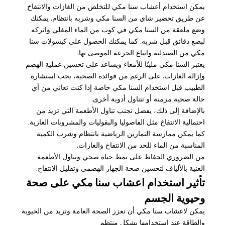
يمكن استخدام أعشاب سنا مكي للتخلص من الغازات والانتفاخ
عن طريق تحضير شاي من السنا مكي وشربه بانتظام. يمكنك
وضع ملعقة من السنا مكي في كوب من الماء المغلي واتركه
لبضع دقائق قبل شربه. كما يمكنك الحصول على كبسولات سنا
مكي من الصيدلية واتباع الجرعة الموصى بها.
يعتبر السنا مكي ملينًا للأمعاء ويساعد على تحسين عملية الهضم
وإزالة الغازات. على الرغم من فوائده الصحية، يجب استشارة
الطبيب قبل استخدام السنا مكي خاصة إذا كنت تعاني من أي
حالة صحية مزمنة أو تتناول أدوية أخرى.
بالإضافة إلى ذلك، يفضل تجنب تناول الأطعمة التي تزيد من
احتمالية الانتفاخ مثل الفاصوليا والبقوليات والمشروبات الغازية.
كما يمكن ممارسة التمارين الرياضية بانتظام وشرب الكمية
المناسبة من الماء للحد من الانتفاخ والغازات.
من الضروري الحفاظ على نمط حياة صحي وتناول الأطعمة
الغنية بالألياف لتحسين صحة الجهاز الهضمي وتقليل الانتفاخ.
تأثير استخدام اعشاب سنا مكي على صحة
وحيوية الجسم
يمكن لاعشاب سنا مكي أن تعزز الصحة العامة وتزيد من الحيوية
والطاقة عند استخدامها بشكل منتظم