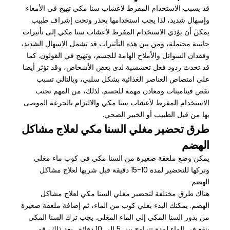
قد يسبب الاستخدام المفرط لاعشاب سنا مكي تهيج في الأمعاء
وإسهال شديد، لذا يجب استخدامها بحذر وتحت إشراف طبيب
يمكن أن يؤدي الاستخدام المفرط لأعشاب سنا مكي إلى تأثيرات
جانبية محتملة، ومن بين هذه التأثيرات قد تشمل الإسهال الشديد،
وفقدان السوائل والأملاح الهامة للجسم، وتهيج في القولون. كما
قد تحدث ردود فعل تحسسية لدى بعض الأشخاص، وقد تؤثر أيضا
على امتصاص العناصر الغذائية بشكل سلبي، وبالتالي تسبب
نقص فيتامينات ومعادن مهمة للجسم. لذلك، من المهم تجنب
الاستخدام المفرط لأعشاب سنا مكي والالتزام بالجرعة الموصى
بها من قبل الطبيب أو الخبير الصحي.
طرق تحضير مغلي السنا مكي لعلاج مشاكل
الهضم
يمكن وضع ملعقة صغيرة من السنا مكي في كوب ماء مغلي
وتركها للتحضير لمدة 10-15 دقيقة قبل شربها لعلاج مشاكل
الهضم
هناك طرق مختلفة لتحضير مغلي السنا مكي لعلاج مشاكل
الهضم. يمكنك البدء بغلي كوب من الماء، ثم إضافة ملعقة صغيرة
من بذور السنا المكي إلى الماء المغلي. يجب ترك السنا المكي
ينقع في الماء لمدة تتراوح بين 5 إلى 10 دقائق. بعد ذلك، قم