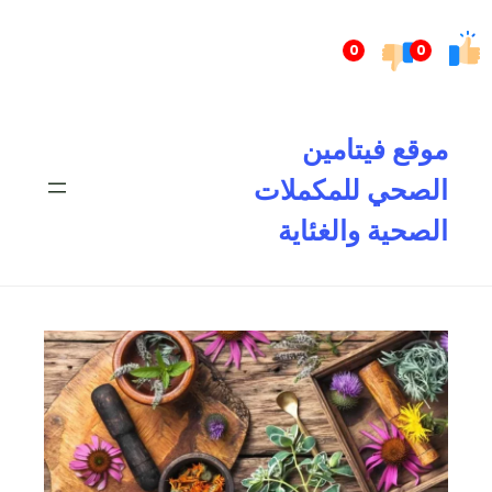
تخطى
إلى
0
0
المحتوى
موقع فيتامين
الصحي للمكملات
الصحية والغئاية