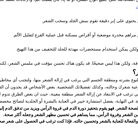
ك
 يحتوي على إبر دقيقة تقوم بنبش الجلد وسحب الشعر.
مراهم مخدرة موضعية أو أقراص مسكنة قبل عملية القرع لتقليل الألم.
، ولكن يمكن استخدام مستحضرات مهدئة للجلد للتخفيف من هذا التهيج.
كثافة، ولكن هذا ليس صحيحًا. قد يكون هناك تحسن مؤقت في ملمس الشعر، لكنه ل
؟
لنوع بشرته ومنطقة الجسم التي يرغب في إزالة الشعر منها، ولتجنب أي مخاطر.
ية شعرك وحالته، وكذلك تفضيلاتك الشخصية. بعض الأشخاص قد يجدون أن القر
 التي ترغب في الابتعاد عن إزالة الشعر منطقة معينة، حيث ان بعض الطرق تدوم
. في النهاية، يفضل استشارة خبير في العناية بالبشرة أو الجلدية لنصائح مخ
 لصحة الشعر. فهو يقوم بتحفيز دورة الدم في فروة الرأس ويزيد من تدفق الدم إل
دة من الشعر وفروة الرأس، مما يساهم في تحسين مظهر الشعر وجعله أكثر صحة.
 والفعالة للعناية بالشعر وتحسين حالته. فإذا كنت ترغب في الحصول على شعر صحي