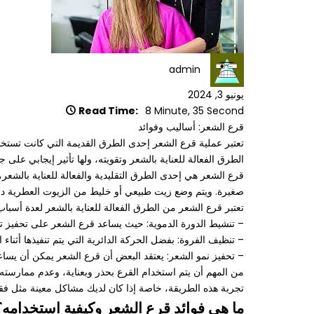
admin
يونيو 3, 2024
Read Time:
8 Minute, 35 Second
قرع الشعر: أساليب وفوائد
تعتبر عملية قرع الشعر إحدى الطرق القديمة التي كانت تستخ
الطرق الفعالة للعناية بالشعر وتقويته، ولها تأثير إيجابي عل
قرع الشعر هي إحدى الطرق التقليدية والفعالة للعناية بالشع
صغيرة. ويتم وضع زيت طبيعي أو خليط من الزيوت العطرية داخ
تعتبر قرع الشعر من الطرق الفعالة للعناية بالشعر لعدة أسباب،
– تنشيط الدورة الدموية: حيث يساعد قرع الشعر على تحفيز تد
– تنظيف الفروة: بفضل الحركة الدائرية التي يتم تنفيذها أثن
– تحفيز نمو الشعر: يعتقد البعض أن قرع الشعر يمكن أن يساع
من المهم أن يتم استخدام القرع بحذر وبعناية، وعدم ممارسته
تجربة هذه الطريقة، خاصة إذا كان لديك مشاكل معينة مثل فقد
ما هي فوائد قرع الشعر وكيفية استخدامه؟