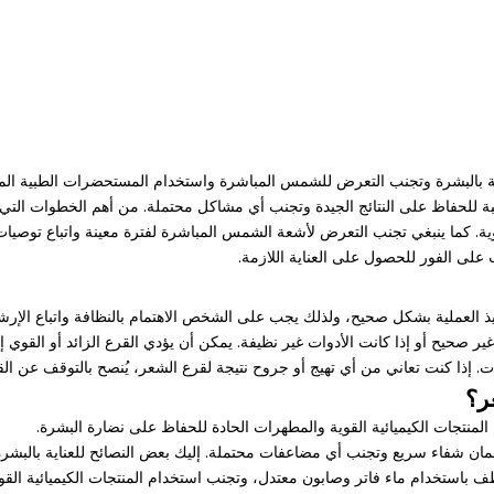
اية بالبشرة وتجنب التعرض للشمس المباشرة واستخدام المستحضرات الطبية المن
اسبة للحفاظ على النتائج الجيدة وتجنب أي مشاكل محتملة. من أهم الخطوات الت
وية. كما ينبغي تجنب التعرض لأشعة الشمس المباشرة لفترة معينة واتباع توصي
 على الفور للحصول على العناية اللازمة.
فيذ العملية بشكل صحيح، ولذلك يجب على الشخص الاهتمام بالنظافة واتباع الإرشا
ير صحيح أو إذا كانت الأدوات غير نظيفة. يمكن أن يؤدي القرع الزائد أو القوي
إذا كنت تعاني من أي تهيج أو جروح نتيجة لقرع الشعر، يُنصح بالتوقف عن الق
ر؟
نتجات الكيميائية القوية والمطهرات الحادة للحفاظ على نضارة البشرة.
ان شفاء سريع وتجنب أي مضاعفات محتملة. إليك بعض النصائح للعناية بالبشرة