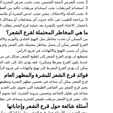
2. تجنب التعرض لأشعة الشمس: يجب تجنب تعرض البشرة المتضررة لأشعة الشمس المباشرة لفترة زمنية طويلة، حيث قد تزيد من فرص حدوث التصبغات وتهيج البشرة.
3. استخدام المرطبات: يجب استخدام مرطبات خالية من العطور والملونات للمساعدة في ترطيب البشرة والحفاظ على نعومتها.
4. تجنب الحكة والاحتكاك: ينبغي تجنب خدش البشرة أو ملامستها بشكل مفرط حتى لا تتطور الجروح والتهيج.
5. مراجعة الطبيب: في حالة حدوث أي مضاعفات أو مشاكل في الجلد بعد عملية قرع الشعر، يجب مراجعة الطبيب للحصول على العلاج المناسب.
باختصار، الاعتناء الجيد بالبشرة بعد عملية قرع الشعر يتطلب
ما هي المخاطر المحتملة لقرع الشعر؟
من الممكن أن تحدث مخاطر مثل التهيج الجلدي والتورم والالت
القرع الشعر يمكن أن يحمل مخاطر محتملة على الشعر وفروة ا
يمكن أن يسبب التهيج والالتهابات في فروة الرأس.
تستطيع ان يؤدي القرع الشعر إلى تلطيخ الشعر بشكل غير مر
عندما يكون القرع مفرطا ومتكررا، فقد يؤدي ذلك إلى تلف الش
يمكن أن يؤدي القرع المفرط إلى تهيج والتهابات في فروة ا
فوائد قرع الشعر للبشرة والمظهر العام
قرع الشعر يمكن أن يساعد في تحسين مظهر البشرة وتنظيفها م
يعتبر قرع الشعر من العناصر الطبيعية التي تحتوي على العديد 
تساعد في تقليل التجاعيد وتحسين مرونة البشرة، كما يحتوي أ
ذلك، يعتبر قرع الشعر مرطب طبيعي للبشرة ويساعد في تنظيفه
أسئلة شائعة حول قرع الشعر وإجاباتها
يوجد العديد من الأسئلة حول قرع الشعر، مثل ما إذا كان يمكن 