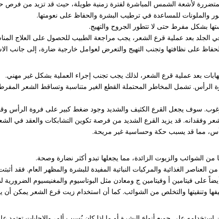
 الحفاظ على نظافتها وتجنب التهيج والتعرض لعوامل خارجية ضارة، إلى جانب الا
هابات بعد عملية قرع الشعر، لذلك يجب تجنب إجراء العملية بشكل غير مهني.
لرأس. تشمل المخاطر المحتملة القطع الغير متناسبة وتساقط الشعر المفرط. ق
غوب. سوف يجعل القرع الكثيف والشديد وجود ضغط كبير على فروة الرأس وقد 
عر وفقدانه. قد يزيد القرع الشديد من فرصة تكوين التشابكات والعقد في الشع
لرأس، مما قد يسبب حكة وحساسية غير مريحة.
ن الشوائب والزيوت الزائدة، مما يجعلها تبدو أكثر نضارة وصحة.
من العناصر الغذائية والمركبات النباتية المفيدة للبشرة والمظهر العام. فقد أ
يضاً على فيتامين أ وفيتامين ج ومعادن مثل البوتاسيوم والمغنيسيوم الضرورية
ا وتنقيتها والتخلص من الشوائب. كما أن استخدام زيت قرع الشعر يمكن أن يعز
استخدامه على جميع أنواع البشرة أو ما إذا كان يُسبب ألم، والإجابات تعتمد ع