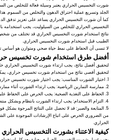
شورت التخسيس الحراري يعتبر وسيلة فعالة للتخلص من السيلو
الجلد وتسريع عملية احتراق الدهون والتخلص من السموم. هذا 
كما أن شورت التخسيس الحراري يساعد على تعزيز تدفق الد
التخسيس الحراري للتخلص من السيلوليت، يجب استخدامه بانت
نتائج استخدام شورت التخسيس الحراري قد تختلف من شخص لآخر
الطبيب قبل استخدام شورت التخسيس الحراري.
لا تنسى أن الحفاظ على نمط حياة صحي ومتوازن هو أساس تق
أفضل طرق استخدام شورت تخسيس حراري
لتحقيق أفضل نتائج، يجب ارتداء شورت التخسيس الحراري خلال
لتحقيق أقصى نتائج من استخدام شورت تخسيس حراري، يمكن ات
1. اختيار الشورت المناسب: يجب اختيار شورت تخسيس حراري من نوعية عالية ومصنوع من مواد قوية ومرنة تساعد على تحفيز عملية حرق الدهون أثناء ممارسة الرياضة.
2. ممارسة التمارين الرياضية: يجب ارتداء الشورت أثناء ممارسة التمارين الرياضية مثل ركوب الدراجة الهوائية، الجري، المشي السريع، أو أي نشاط آخر يؤدي إلى زيادة درجة حرارة الجسم وتعرقه.
3. الحفاظ على التغذية الصحية: يجب الحرص على الحفاظ على نظام غذائي صحي ومتوازن يساهم في تحقيق أقصى نتائج من استخدام الشورت التخسيس، ويجب الابتعاد عن الأطعمة الدهنية والمعالجة.
4. التزام الاستخدام: يجب ارتداء الشورت بانتظام وبشكل منتظم خلال فترات ممارسة الرياضة للحصول على النتائج المرجوة.
5. المتابعة والصبر: قد لا تحصل على النتائج المرجوة بشكل فوري، لذا يجب الاستمرار في الاستخدام وممارسة الرياضة والحفاظ على التغذية الصحية والانتظار لظهور النتائج على المدى الطويل.
من الضروري الحرص على اتباع الإرشادات الموجودة على الش
الحراري.
كيفية الاعتناء بشورت التخسيس الحراري
يجب غسل شورت التخسيس الحراري بعناية بعد كل استخدام وت