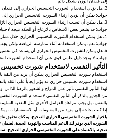
إلى فقدان الوزن بشكل دائم.
2. هل يؤدي استخدام الشورت التخسيس الحراري إلى فقدان السوائل فقط؟
جواب: يمكن أن يؤدي ارتداء الشورت التخسيس الحراري إلى فقدا
3. هل يمكن أن تسبب ارتداء الشورت التخسيس الحراري آثارًا جانبية؟
جواب: قد يشعر بعض الأشخاص بالازعاج أو الحكة نتيجة لاحتباس
4. هل يمكن استخدام الشورت التخسيس الحراري خلال ممارسة الرياضة؟
جواب: نعم، يمكن استخدامه أثناء ممارسة الرياضة ولكن يجب 
5. هل يمكن للشورت التخسيس الحراري أن يساعد في تحسين شكل الجسم؟
جواب: لا يوجد دليل علمي قوي على أن استخدام الشورت الت
التأثير النفسي لاستخدام شورت تخسيس ح
استخدام شورت التخسيس الحراري يمكن أن يزيد من الثقة بال
استخدام شورت تخسيس حراري قد يؤثر إيجاباً على الثقة بال
لهذا التأثير النفسي تأثير على المزاج والشعور بالرضا الذات
من الجدير بالذكر أن التأثير النفسي لاستخدام الشورت التخ
بالنفس، بل يجب مراعاة العوامل الأخرى مثل التغذية السليمة
إذا كنت بحاجة إلى مزيد من المعلومات أو الاستفسارات، يمك
باختيار الشورت التخسيسي الحراري الصحيح، يمكنك تحقيق نتائ
الشورت الذي يوفر لك الدعم المناسب والتهوية الجيدة، لضمان
صحية. بالاعتماد على الشورت التخسيسي الحراري الصحيح، ست