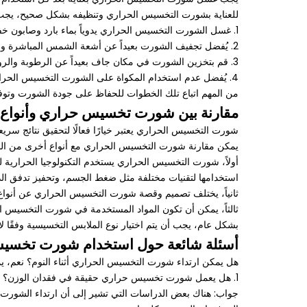
للعناية بشورت التخسيس الحراري وتنظيفه بشكل صحيح، يجب ات
1. غسل الشورت التخسيس الحراري يدوياً بماء بارد وصابون خفيف. تجنب استخدام المبيضات أو الملطفات القوية التي قد تؤثر على النسيج.
2. يُفضل تجفيف الشورت بعيداً عن أشعة الشمس المباشرة وبعيداً عن مصادر الحرارة الشديدة مثل الغلايات.
3. قم بتخزين الشورت في مكان جاف بعيداً عن الرطوبة والروائح الكريهة.
4. يُفضل عدم استخدام المكواة على الشورت التخسيس الحراري لتجنب تلف النسيج.
من المهم اتباع تلك الخطوات للحفاظ على جودة الشورت وتوفير 
مقارنة بين شورت تخسيس حراري وأنواع 
شورت التخسيس الحراري يعتبر خيارًا فعالًا لتحقيق نتائج س
يمكن مقارنة شورت التخسيس الحراري مع أنواع أخرى من الم
أولاً، شورت التخسيس الحراري يستخدم التكنولوجيا الحرارية ل
استخدامها لتقنيات مختلفة مثل ضغط الجسم، وتحفيز تدفق الد
ثانياً، يختلف تصميم وقصة شورت التخسيس الحراري عن أنواع
ثالثاً، يمكن أن تكون المواد المستخدمة في شورت التخسيس ا
بشكل عام، يجب أن يتم اختيار نوع الملابس التخسيسية وفقًا 
أسئلة شائعة حول استخدام شورت تخسيس 
هل يمكن ارتداء شورت التخسيس الحراري أثناء النوم؟ نعم، يمكن
1. هل يعمل شورت تخسيس حراري حقيقة في فقدان الوزن؟
جواب: هناك بعض الدراسات التي تشير إلى أن ارتداء الشورت