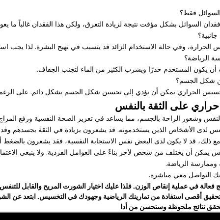
ن السوائل بشكل مؤقت نتيجة لزيادة التعرق، ولكن هذا الفقدان غالباً ما يعود
 الحرارة، وفي حالة الاستخدام الزائد قد يتسبب في تهيج البشرة. لذا يجب است
أن يكون المستخدم حذرًا ويشرب الكثير من الماء لتجنب الجفاف.
خسيس الحراري يمكن أن يؤدي إلى تحسين شكل الجسم بشكل دائم. على الرغم 
راري على الثقة بالنفس
نفس وشعور الراحة بالجسم، مما يساعد في تعزيز الصحة النفسية ورفع المزاج.
نفس لدى الأشخاص الذين يستخدمونه. قد يشعرون بزيادة في الثقة بجسدهم وقدر
ي. ومع ذلك، قد لا يكون لدى البعض نفس الاستجابة النفسية، فقد يشعرون بالضغط 
سيس يمكن أن يختلف من شخص لآخر بناءً على العوامل الفردية. ولا ينبغي الاع
 وممارسة الرياضة.
نك التواصل معي مباشرة.
ج فعالة في عملية إنقاص الوزن. فلذا عليك اختيار الشورت المريح والقابل للت
 تحقيق أقصى استفادة من تمارينك الرياضية وجهودك في التخسيس. ابتعد عن الش
حقق نتائج ملحوظة وستحسن من أدا