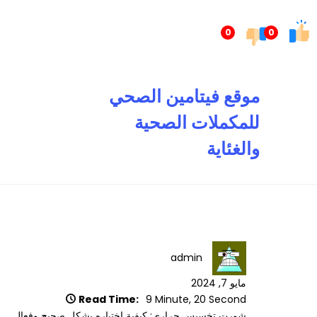
تخطى
إلى
0
0
المحتوى
موقع فيتامين الصحي
للمكملات الصحية
والغئاية
admin
مايو 7, 2024
Read Time:
9 Minute, 20 Second
شورت تخسيس حراري: كيفية اختياره بشكل صحيح وفعال