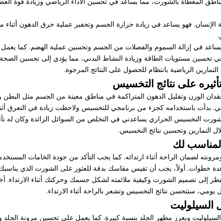
ق المغطاة بالشورت، مما يساعد في تحسين الأداء الرياضي وزيادة قوة العضل
الإنسان. فهو يساعد في زيادة حرارة الجسم وتحفيز عملية حرق الدهون أثناء مم
.
يساعد في إزالة السموم والفضلات من الجسم وتحسين عملية الهضم. كما يعمل 
تحسين مستويات الطاقة وزيادة النشاط البدني، مما يؤدي إلى تحسين الصحة ال
ارين الرياضية بانتظام للحصول على النتائج المرجوة.
يره على نتائج التخسيس
ن الوزن وتقليل الدهون المتراكمة في مناطق معينة من الجسم مثل البطن وا
. بدأت باستخدامه كجزء من برنامجي للتخسيس ولاحظت زيادة في التعرق أثنا
 شورت التخسيس الحراري يساعدني في التخلص من السوائل الزائدة وكان له تأث
 التمارين وتحسين نتائج التخسيس.
المناسب لك
رونته لضمان الراحة أثناء ارتدائه. كما يجب التأكد من جودة الخامات المستخد
ة خطوات. أولاً، يجب أن تقيس مقاسك بدقة للعثور على الشورت الذي يناسبك. ثا
ظر إلى تصميم الشورت وكيفية ملائمته لشكل جسمك وحركتك أثناء الارتداء. أخي
يومي، ستتحسن نتائج التخسيس وتشعر بالراحة أثناء الارتداء.
 السيلوليت
لوليت ويعزز مظهر الجلد بنسبة كبيرة. كما يعمل على تحسين مرونة الجلد وتق