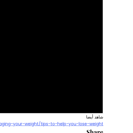
شاهد أيضا
aging-your-weight/tips-to-help-you-lose-weight/
Share