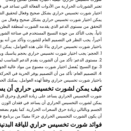
تعتبر الشورتات الحرارية من الأدوات الفعالة التي تساعد في 
اختيار شورت تخسيس حراري بشكل صحيح وفعال لتحقيق النتائ
يمكن اختيار شورت تخسيس حراري بشكل صحيح وفعال من خلال مرا
التحقق من مستوى الدعم الذي يقدمه الشورت لمنطقة البطن و
ثانياً، يجب التأكد من جودة النسيج المستخدم في صناعة ال
أخيراً، يجب النظر في التصميم العام للشورت وتأكد من أنه يوفر
باختيار شورت تخسيس حراري بناءً على هذه العوامل، يمكن ا
1. الحجم: يجب اختيار شورت تخسيس حراري بحجم يناسبك ويكون مريحاً دون أن يكون ضيقاً جداً أو فضفاضاً، حيث يجب أن يكون لديك حرية كاملة في الحركة.
2. مستوى الدعم: تأكد من أن الشورت يقدم الدعم المناسب لمنطقة البطن والأرداف، حيث يساعد ذلك على تشكيل الجسم وتحسين الوضعية.
3. نوع النسيج: يُفضل اختيار شورت مصنوع من مواد عالية الجودة تعزز عملية حرق الدهون من خلال زيادة درجة حرارة الجسم أثناء التمرين.
4. التصميم العام: تأكد من أن التصميم يوفر الحرية في الحركة ولا يسبب أي احتكاك أو ازعاج أثناء الاستخدام.
باختيار شورت تخسيس حراري وفقاً لهذه العوامل، يمكنك ال
كيف يمكن لشورت تخسيس حراري أن يسا
شورت التخسيس الحراري يساعد على زيادة التعرق وحرق الده
يمكن لشورت التخسيس الحراري أن يساعد في فقدان الوزن من 
الجسم وبالتالي زيادة حرق السعرات الحرارية. كما يقوم بضغ
أن يكون الشورت التخسيس الحراري جزءًا مفيدًا من برنامج 
فوائد شورت تخسيس حراري للياقة البدنية