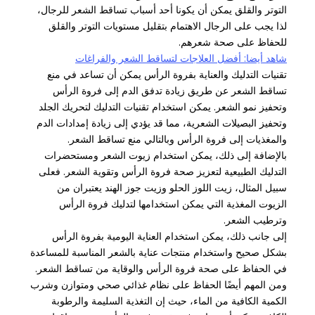
التوتر والقلق يمكن أن يكونا أحد أسباب تساقط الشعر للرجال،
لذا يجب على الرجال الاهتمام بتقليل مستويات التوتر والقلق
للحفاظ على صحة شعرهم.
شاهد أيضا: أفضل العلاجات لتساقط الشعر والفراغات
تقنيات التدليك والعناية بفروة الرأس يمكن أن تساعد في منع
تساقط الشعر عن طريق زيادة تدفق الدم إلى فروة الرأس
وتحفيز نمو الشعر. يمكن استخدام تقنيات التدليك لتحريك الجلد
وتحفيز البصيلات الشعرية، مما قد يؤدي إلى زيادة إمدادات الدم
والمغذيات إلى فروة الرأس وبالتالي منع تساقط الشعر.
بالإضافة إلى ذلك، يمكن استخدام زيوت الشعر ومستحضرات
التدليك الطبيعية لتعزيز صحة فروة الرأس وتقوية الشعر. فعلى
سبيل المثال، زيت اللوز الحلو وزيت جوز الهند يعتبران من
الزيوت المغذية التي يمكن استخدامها لتدليك فروة الرأس
وترطيب الشعر.
إلى جانب ذلك، يمكن استخدام العناية اليومية بفروة الرأس
بشكل صحيح واستخدام منتجات عناية بالشعر المناسبة للمساعدة
في الحفاظ على صحة فروة الرأس والوقاية من تساقط الشعر.
ومن المهم أيضًا الحفاظ على نظام غذائي صحي ومتوازن وشرب
الكمية الكافية من الماء، حيث إن التغذية السليمة والرطوبة