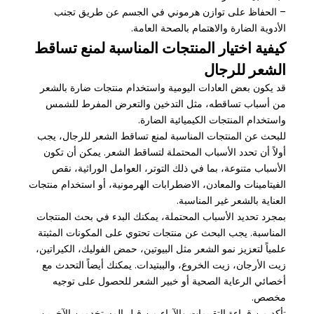
– الحفاظ على توازن هرموني في الجسم عن طريق تجنب
الأدوية الضارة والاهتمام بالصحة العامة.
كيفية اختيار المنتجات المناسبة لمنع تساقط
الشعر للرجال
قد يكون بعض العادات اليومية واستخدام منتجات ضارة بالشعر
من أسباب تساقطه، مثل التدخين والتعرض المفرط للشمس
واستخدام المنتجات الكيميائية الضارة.
للبحث عن المنتجات المناسبة لمنع تساقط الشعر للرجال، يجب
أولاً أن تحدد الأسباب المحتملة لتساقط الشعر. يمكن أن تكون
الأسباب متنوعة، بما في ذلك التوتر، العوامل الوراثية، نقص
الفيتامينات والمعادن، الاضطرابات الهرمونية، أو استخدام منتجات
العناية بالشعر غير المناسبة.
بمجرد تحديد الأسباب المحتملة، يمكنك البدء في بحث المنتجات
المناسبة. يجب البحث عن منتجات تحتوي على المكونات المثبتة
علمياً لتعزيز نمو الشعر مثل البيوتين، حمض الفوليك، الكيراتين،
زيت الأرجان، زيت الخروع، والببتيدات. يمكنك أيضاً التحدث مع
أخصائي الرعاية الصحية أو خبير الشعر للحصول على توجيه
مخصص.
تأكد من قراءة التقييمات والآراء من قبل المستخدمين الآخرين