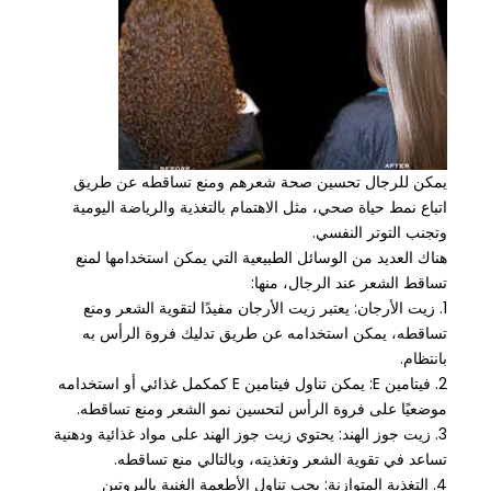
يمكن للرجال تحسين صحة شعرهم ومنع تساقطه عن طريق
اتباع نمط حياة صحي، مثل الاهتمام بالتغذية والرياضة اليومية
وتجنب التوتر النفسي.
هناك العديد من الوسائل الطبيعية التي يمكن استخدامها لمنع
تساقط الشعر عند الرجال، منها:
1. زيت الأرجان: يعتبر زيت الأرجان مفيدًا لتقوية الشعر ومنع
تساقطه، يمكن استخدامه عن طريق تدليك فروة الرأس به
بانتظام.
2. فيتامين E: يمكن تناول فيتامين E كمكمل غذائي أو استخدامه
موضعيًا على فروة الرأس لتحسين نمو الشعر ومنع تساقطه.
3. زيت جوز الهند: يحتوي زيت جوز الهند على مواد غذائية ودهنية
تساعد في تقوية الشعر وتغذيته، وبالتالي منع تساقطه.
4. التغذية المتوازنة: يجب تناول الأطعمة الغنية بالبروتين