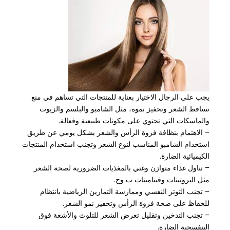
يجب على الرجال الاختيار بعناية للمنتجات التي تساهم في منع
تساقط الشعر وتحفيز نموه، مثل الشامبو والبلسم والزيوت
والماسكات التي تحتوي على مكونات طبيعية وفعالة.
– الاهتمام بنظافة فروة الرأس والشعر بشكل يومي عن طريق
استخدام الشامبو المناسب لنوع الشعر وتجنب استخدام المنتجات
الكيميائية الضارة.
– تناول غذاء متوازن وغني بالمغذيات الضرورية لصحة الشعر
مثل البروتينات وفيتامينات ب وج.
– تجنب التوتر النفسي وممارسة التمارين الرياضية بانتظام
للحفاظ على صحة فروة الرأس وتحفيز نمو الشعر.
– تجنب التدخين وتقليل تعرض الشعر للتلوث والأشعة فوق
البنفسجية الضارة.