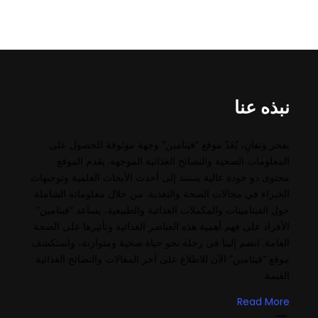
نبذه عنا
بفخر وتفانٍ، يُعَدّ موقع “فيتامين” وجهة موثوقة للحصول على
المعلومات الصحية والنصائح الغذائية الموجهة. يقدم الموقع
محتوى ذو جودة عالية يستند إلى أحدث الأبحاث العلمية وتوجيهات
الخبراء في مجالات الصحة والتغذية. من خلال معلوماته الشاملة
حول الفيتامينات والمكملات الغذائية والطبيعية، يساعد “فيتامين”
الأفراد على فهم أهمية هذه العناصر الغذائية وتأثيرها على الصحة
العامة. انضم إلينا في رحلة نحو حياة صحية ومتوازنة، واستكشف
موقع “فيتامين” الآن للاطلاع على آخر المقالات والنصائح الغذائية
القيمة.
Read More