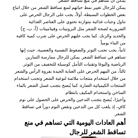
يمكن أن تساهم في منع تساقط الشعر.
يمكن للرجال تغيير نمط حياتهم لمنع تساقط الشعر من خلال اتباع
بعض الخطوات البسيطة. أولاً، يجب على الرجال الحرص على
تناول وجبات غذائية متوازنة تحتوي على العناصر الغذائية
الضرورية لصحة الشعر مثل البروتينات وفيتامينات (أ، ب، ج)
والحديد والزنك. كما يجب عليهم الحرص على شرب كمية كافية
من الماء يومياً.
ثانياً، يجب تجنب التوتر والضغوط النفسية والعصبية، حيث إنها
تساهم في تساقط الشعر. يمكن للرجال ممارسة التمارين
الرياضية واليوغا وتقنيات التأمل كوسيلة للتخفيف من التوتر.
ثالثاً، من المهم الحرص على العناية الجيدة بفروة الرأس والشعر
من خلال استخدام منتجات ملائمة لنوعية الشعر وتجنب استخدام
المنتجات الكيميائية الضارة. كما يُنصح بتجنب غسل الشعر بالماء
الساخن واستخدام المكيف بانتظام.
وأخيرًا، يُنصح بتجنب التدخين والحرص على الحصول على نوم
كافٍ، إذ يلعب كل من التدخين ونقص النوم دوراً في تساقط
الشعر.
أهم العادات اليومية التي تساهم في منع
تساقط الشعر للرجال