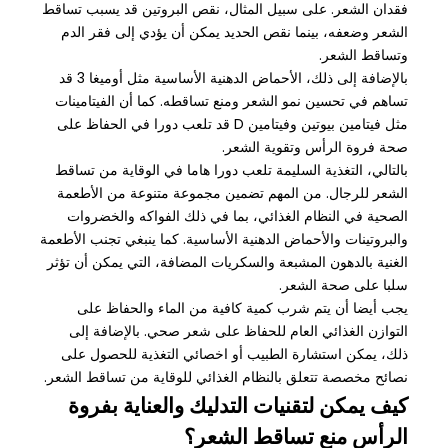
فقدان الشعر. على سبيل المثال، نقص البروتين قد يسبب تساقط
الشعر وضعفه، بينما نقص الحديد يمكن أن يؤدي إلى فقر الدم
وتساقط الشعر.
بالإضافة إلى ذلك، الأحماض الدهنية الأساسية مثل أوميغا 3 قد
تساهم في تحسين نمو الشعر ومنع تساقطه. كما أن الفيتامينات
مثل فيتامين بيوتين وفيتامين D قد تلعب دورا في الحفاظ على
صحة فروة الرأس وتقوية الشعر.
بالتالي، التغذية السليمة تلعب دورا هاما في الوقاية من تساقط
الشعر للرجال. من المهم تضمين مجموعة متنوعة من الأطعمة
الصحية في النظام الغذائي، بما في ذلك الفواكه والخضروات
والبروتينات والأحماض الدهنية الأساسية. كما ينبغي تجنب الأطعمة
الغنية بالدهون المشبعة والسكريات المضافة، التي يمكن أن تؤثر
سلبا على صحة الشعر.
يجب أيضا أن يتم شرب كمية كافية من الماء والحفاظ على
التوازن الغذائي العام للحفاظ على شعر صحي. بالإضافة إلى
ذلك، يمكن استشارة الطبيب أو اخصائي التغذية للحصول على
نصائح مخصصة تتعلق بالنظام الغذائي للوقاية من تساقط الشعر.
كيف يمكن لتقنيات التدليك والعناية بفروة
الرأس منع تساقط الشعر؟