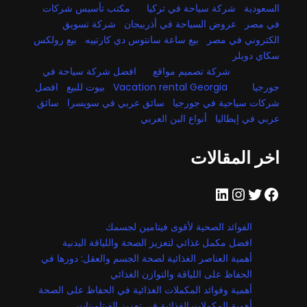
السعودية
شركة سياحة في تركيا
مكتب تأسيس شركات
في مصر
عروض السياحة في أذربيجان
شركة تسويق
الكتروني في مصر
بيع ساعة سانتوس دي كارتييه
بيع رولكس
سكاي دويلر
شركة تصميم مواقع
افضل شركة سياحة في
جورجيا
Vacation rental Georgia
بيوت للبيع
افضل
شركات سياحية في جورجيا
سائق عربي في سويسرا
سائق
عربي في إيطاليا
أنواع البن العربي
اخر المقالات
فيسبوك
تويتر
إنستجرام
لينكد إن
الفوائد الصحية لأقوى فيتامين لجسمك
افضل مكمل غذائي لتعزيز الصحة واللياقة البدنية
أهمية العناصر الغذائية لصحة الجسم والعقل: دورها في
الحفاظ على اللياقة والتوازن الغذائي
أهمية وفوائد المكملات الغذائية في الحفاظ على الصحة
أهمية المكملات الغذائية في تعزيز الفيتامينات