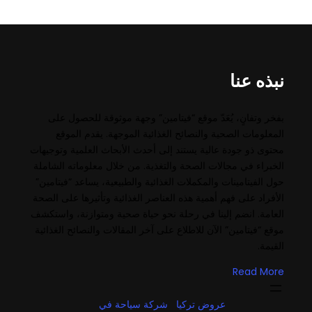
نبذه عنا
بفخر وتفانٍ، يُعَدّ موقع “فيتامين” وجهة موثوقة للحصول على
المعلومات الصحية والنصائح الغذائية الموجهة. يقدم الموقع
محتوى ذو جودة عالية يستند إلى أحدث الأبحاث العلمية وتوجيهات
الخبراء في مجالات الصحة والتغذية. من خلال معلوماته الشاملة
حول الفيتامينات والمكملات الغذائية والطبيعية، يساعد “فيتامين”
الأفراد على فهم أهمية هذه العناصر الغذائية وتأثيرها على الصحة
العامة. انضم إلينا في رحلة نحو حياة صحية ومتوازنة، واستكشف
موقع “فيتامين” الآن للاطلاع على آخر المقالات والنصائح الغذائية
القيمة.
Read More
عروض تركيا
شركة سياحة في