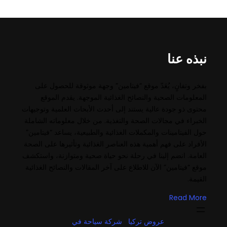
نبذه عنا
بفخر وتفانٍ، يُعَدّ موقع “فيتامين” وجهة موثوقة للحصول على
المعلومات الصحية والنصائح الغذائية الموجهة. يقدم الموقع
محتوى ذو جودة عالية يستند إلى أحدث الأبحاث العلمية وتوجيهات
الخبراء في مجالات الصحة والتغذية. من خلال معلوماته الشاملة
حول الفيتامينات والمكملات الغذائية والطبيعية، يساعد “فيتامين”
الأفراد على فهم أهمية هذه العناصر الغذائية وتأثيرها على الصحة
العامة. انضم إلينا في رحلة نحو حياة صحية ومتوازنة، واستكشف
موقع “فيتامين” الآن للاطلاع على آخر المقالات والنصائح الغذائية
القيمة.
Read More
عروض تركيا
شركة سياحة في