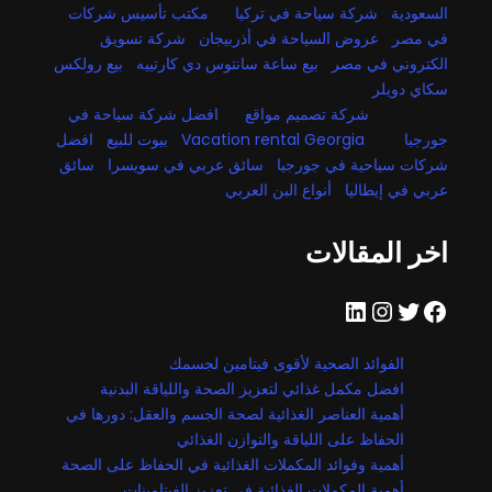
السعودية
شركة سياحة في تركيا
مكتب تأسيس شركات
في مصر
عروض السياحة في أذربيجان
شركة تسويق
الكتروني في مصر
بيع ساعة سانتوس دي كارتييه
بيع رولكس
سكاي دويلر
شركة تصميم مواقع
افضل شركة سياحة في
جورجيا
Vacation rental Georgia
بيوت للبيع
افضل
شركات سياحية في جورجيا
سائق عربي في سويسرا
سائق
عربي في إيطاليا
أنواع البن العربي
اخر المقالات
فيسبوك
تويتر
إنستجرام
لينكد إن
الفوائد الصحية لأقوى فيتامين لجسمك
افضل مكمل غذائي لتعزيز الصحة واللياقة البدنية
أهمية العناصر الغذائية لصحة الجسم والعقل: دورها في
الحفاظ على اللياقة والتوازن الغذائي
أهمية وفوائد المكملات الغذائية في الحفاظ على الصحة
أهمية المكملات الغذائية في تعزيز الفيتامينات