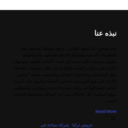
نبذه عنا
بفخر وتفانٍ، يُعَدّ موقع “فيتامين” وجهة موثوقة للحصول على
المعلومات الصحية والنصائح الغذائية الموجهة. يقدم الموقع
محتوى ذو جودة عالية يستند إلى أحدث الأبحاث العلمية وتوجيهات
الخبراء في مجالات الصحة والتغذية. من خلال معلوماته الشاملة
حول الفيتامينات والمكملات الغذائية والطبيعية، يساعد “فيتامين”
الأفراد على فهم أهمية هذه العناصر الغذائية وتأثيرها على الصحة
العامة. انضم إلينا في رحلة نحو حياة صحية ومتوازنة، واستكشف
موقع “فيتامين” الآن للاطلاع على آخر المقالات والنصائح الغذائية
القيمة.
Read More
عروض تركيا
شركة سياحة في