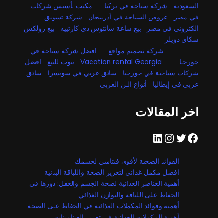
السعودية
شركة سياحة في تركيا
مكتب تأسيس شركات
في مصر
عروض السياحة في أذربيجان
شركة تسويق
الكتروني في مصر
بيع ساعة سانتوس دي كارتييه
بيع رولكس
سكاي دويلر
شركة تصميم مواقع
افضل شركة سياحة في
جورجيا
Vacation rental Georgia
بيوت للبيع
افضل
شركات سياحية في جورجيا
سائق عربي في سويسرا
سائق
عربي في إيطاليا
أنواع البن العربي
اخر المقالات
فيسبوك
تويتر
إنستجرام
لينكد إن
الفوائد الصحية لأقوى فيتامين لجسمك
افضل مكمل غذائي لتعزيز الصحة واللياقة البدنية
أهمية العناصر الغذائية لصحة الجسم والعقل: دورها في
الحفاظ على اللياقة والتوازن الغذائي
أهمية وفوائد المكملات الغذائية في الحفاظ على الصحة
أهمية المكملات الغذائية في تعزيز الفيتامينات