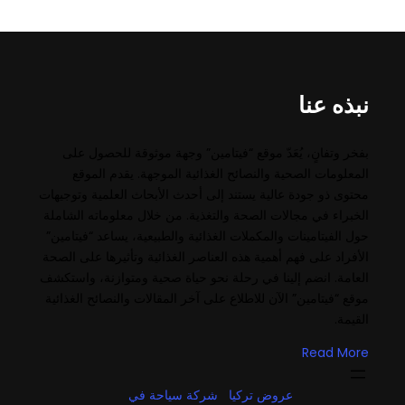
نبذه عنا
بفخر وتفانٍ، يُعَدّ موقع “فيتامين” وجهة موثوقة للحصول على
المعلومات الصحية والنصائح الغذائية الموجهة. يقدم الموقع
محتوى ذو جودة عالية يستند إلى أحدث الأبحاث العلمية وتوجيهات
الخبراء في مجالات الصحة والتغذية. من خلال معلوماته الشاملة
حول الفيتامينات والمكملات الغذائية والطبيعية، يساعد “فيتامين”
الأفراد على فهم أهمية هذه العناصر الغذائية وتأثيرها على الصحة
العامة. انضم إلينا في رحلة نحو حياة صحية ومتوازنة، واستكشف
موقع “فيتامين” الآن للاطلاع على آخر المقالات والنصائح الغذائية
القيمة.
Read More
عروض تركيا
شركة سياحة في