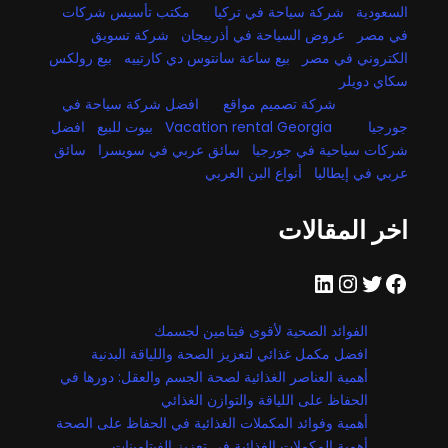
السعودية
شركة سياحة في تركيا
مكتب تأسيس شركات
في مصر
عروض السياحة في أذربيجان
شركة تسويق
الكتروني في مصر
بيع ساعة سانتوس دي كارتييه
بيع رولكس
سكاي دويلر
شركة تصميم مواقع
افضل شركة سياحة في
جورجيا
Vacation rental Georgia
بيوت للبيع
افضل
شركات سياحية في جورجيا
سائق عربي في سويسرا
سائق
عربي في إيطاليا
أنواع البن العربي
اخر المقالات
فيسبوك
تويتر
إنستجرام
لينكد إن
الفوائد الصحية لأقوى فيتامين لجسمك
افضل مكمل غذائي لتعزيز الصحة واللياقة البدنية
أهمية العناصر الغذائية لصحة الجسم والعقل: دورها في
الحفاظ على اللياقة والتوازن الغذائي
أهمية وفوائد المكملات الغذائية في الحفاظ على الصحة
أهمية المكملات الغذائية في تعزيز الفيتامينات