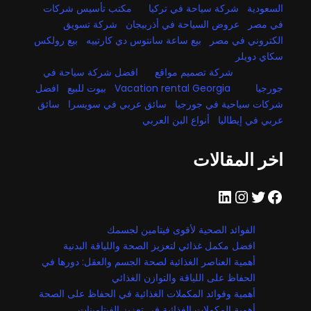
السعودية
شركة سياحة في تركيا
مكتب تأسيس شركات
في مصر
عروض السياحة في أذربيجان
شركة تسويق
الكتروني في مصر
بيع ساعة سانتوس دي كارتييه
بيع رولكس
سكاي دويلر
شركة تصميم مواقع
افضل شركة سياحة في
جورجيا
Vacation rental Georgia
بيوت للبيع
افضل
شركات سياحية في جورجيا
سائق عربي في سويسرا
سائق
عربي في إيطاليا
أنواع البن العربي
اخر المقالات
فيسبوك
تويتر
إنستجرام
لينكد إن
الفوائد الصحية لأقوى فيتامين لجسمك
افضل مكمل غذائي لتعزيز الصحة واللياقة البدنية
أهمية العناصر الغذائية لصحة الجسم والعقل: دورها في
الحفاظ على اللياقة والتوازن الغذائي
أهمية وفوائد المكملات الغذائية في الحفاظ على الصحة
أهمية المكملات الغذائية في تعزيز الفيتامينات