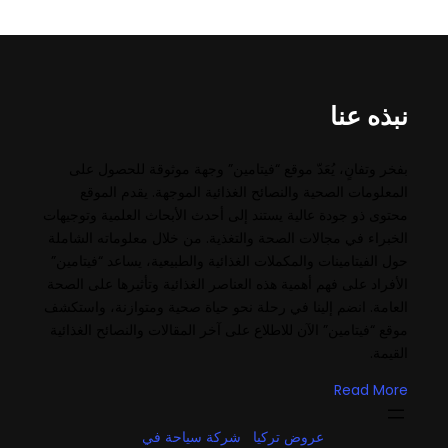
نبذه عنا
بفخر وتفانٍ، يُعَدّ موقع “فيتامين” وجهة موثوقة للحصول على
المعلومات الصحية والنصائح الغذائية الموجهة. يقدم الموقع
محتوى ذو جودة عالية يستند إلى أحدث الأبحاث العلمية وتوجيهات
الخبراء في مجالات الصحة والتغذية. من خلال معلوماته الشاملة
حول الفيتامينات والمكملات الغذائية والطبيعية، يساعد “فيتامين”
الأفراد على فهم أهمية هذه العناصر الغذائية وتأثيرها على الصحة
العامة. انضم إلينا في رحلة نحو حياة صحية ومتوازنة، واستكشف
موقع “فيتامين” الآن للاطلاع على آخر المقالات والنصائح الغذائية
القيمة.
Read More
عروض تركيا
شركة سياحة في