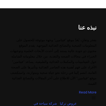
نبذه عنا
بفخر وتفانٍ، يُعَدّ موقع “فيتامين” وجهة موثوقة للحصول على
المعلومات الصحية والنصائح الغذائية الموجهة. يقدم الموقع
محتوى ذو جودة عالية يستند إلى أحدث الأبحاث العلمية وتوجيهات
الخبراء في مجالات الصحة والتغذية. من خلال معلوماته الشاملة
حول الفيتامينات والمكملات الغذائية والطبيعية، يساعد “فيتامين”
الأفراد على فهم أهمية هذه العناصر الغذائية وتأثيرها على الصحة
العامة. انضم إلينا في رحلة نحو حياة صحية ومتوازنة، واستكشف
موقع “فيتامين” الآن للاطلاع على آخر المقالات والنصائح الغذائية
القيمة.
Read More
عروض تركيا
شركة سياحة في