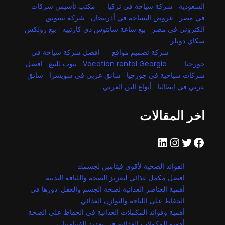
السعودية
شركة سياحة في تركيا
مكتب تأسيس شركات
في مصر
عروض السياحة في أذربيجان
شركة تسويق
الكتروني في مصر
بيع ساعة سانتوس دي كارتييه
بيع رولكس
سكاي دويلر
شركة تصميم مواقع
افضل شركة سياحة في
جورجيا
Vacation rental Georgia
بيوت للبيع
افضل
شركات سياحية في جورجيا
سائق عربي في سويسرا
سائق
عربي في إيطاليا
أنواع البن العربي
اخر المقالات
فيسبوك
تويتر
إنستجرام
لينكد إن
الفوائد الصحية لأقوى فيتامين لجسمك
افضل مكمل غذائي لتعزيز الصحة واللياقة البدنية
أهمية العناصر الغذائية لصحة الجسم والعقل: دورها في
الحفاظ على اللياقة والتوازن الغذائي
أهمية وفوائد المكملات الغذائية في الحفاظ على الصحة
أهمية المكملات الغذائية في تعزيز الفيتامينات