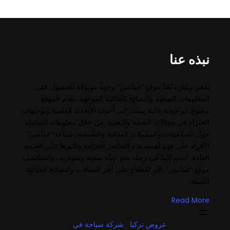
نبذه عنا
بفخر وتفانٍ، يُعَدّ موقع “فيتامين” وجهة موثوقة للحصول على
المعلومات الصحية والنصائح الغذائية الموجهة. يقدم الموقع
محتوى ذو جودة عالية يستند إلى أحدث الأبحاث العلمية وتوجيهات
الخبراء في مجالات الصحة والتغذية. من خلال معلوماته الشاملة
حول الفيتامينات والمكملات الغذائية والطبيعية، يساعد “فيتامين”
الأفراد على فهم أهمية هذه العناصر الغذائية وتأثيرها على الصحة
العامة. انضم إلينا في رحلة نحو حياة صحية ومتوازنة، واستكشف
موقع “فيتامين” الآن للاطلاع على آخر المقالات والنصائح الغذائية
القيمة.
Read More
عروض تركيا
شركة سياحة في