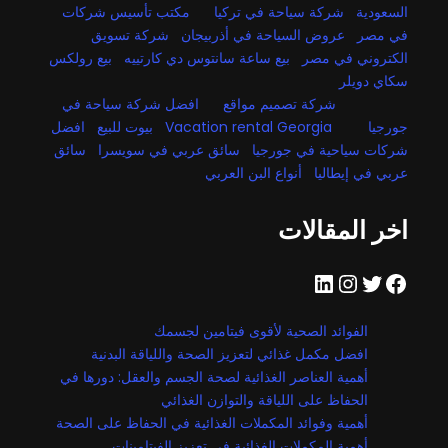
السعودية
شركة سياحة في تركيا
مكتب تأسيس شركات
في مصر
عروض السياحة في أذربيجان
شركة تسويق
الكتروني في مصر
بيع ساعة سانتوس دي كارتييه
بيع رولكس
سكاي دويلر
شركة تصميم مواقع
افضل شركة سياحة في
جورجيا
Vacation rental Georgia
بيوت للبيع
افضل
شركات سياحية في جورجيا
سائق عربي في سويسرا
سائق
عربي في إيطاليا
أنواع البن العربي
اخر المقالات
فيسبوك
تويتر
إنستجرام
لينكد إن
الفوائد الصحية لأقوى فيتامين لجسمك
افضل مكمل غذائي لتعزيز الصحة واللياقة البدنية
أهمية العناصر الغذائية لصحة الجسم والعقل: دورها في
الحفاظ على اللياقة والتوازن الغذائي
أهمية وفوائد المكملات الغذائية في الحفاظ على الصحة
أهمية المكملات الغذائية في تعزيز الفيتامينات