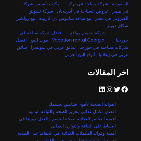
السعودية
شركة سياحة في تركيا
مكتب تأسيس شركات
في مصر
عروض السياحة في أذربيجان
شركة تسويق
الكتروني في مصر
بيع ساعة سانتوس دي كارتييه
بيع رولكس
سكاي دويلر
شركة تصميم مواقع
افضل شركة سياحة في
جورجيا
Vacation rental Georgia
بيوت للبيع
افضل
شركات سياحية في جورجيا
سائق عربي في سويسرا
سائق
عربي في إيطاليا
أنواع البن العربي
اخر المقالات
فيسبوك
تويتر
إنستجرام
لينكد إن
الفوائد الصحية لأقوى فيتامين لجسمك
افضل مكمل غذائي لتعزيز الصحة واللياقة البدنية
أهمية العناصر الغذائية لصحة الجسم والعقل: دورها في
الحفاظ على اللياقة والتوازن الغذائي
أهمية وفوائد المكملات الغذائية في الحفاظ على الصحة
أهمية المكملات الغذائية في تعزيز الفيتامينات