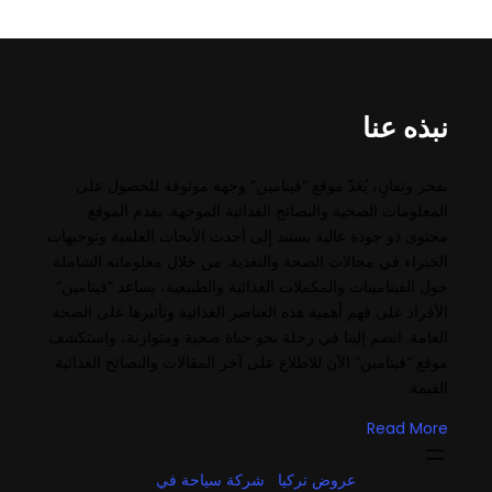
نبذه عنا
بفخر وتفانٍ، يُعَدّ موقع “فيتامين” وجهة موثوقة للحصول على
المعلومات الصحية والنصائح الغذائية الموجهة. يقدم الموقع
محتوى ذو جودة عالية يستند إلى أحدث الأبحاث العلمية وتوجيهات
الخبراء في مجالات الصحة والتغذية. من خلال معلوماته الشاملة
حول الفيتامينات والمكملات الغذائية والطبيعية، يساعد “فيتامين”
الأفراد على فهم أهمية هذه العناصر الغذائية وتأثيرها على الصحة
العامة. انضم إلينا في رحلة نحو حياة صحية ومتوازنة، واستكشف
موقع “فيتامين” الآن للاطلاع على آخر المقالات والنصائح الغذائية
القيمة.
Read More
عروض تركيا
شركة سياحة في