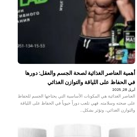
أهمية العناصر الغذائية لصحة الجسم والعقل: دورها
في الحفاظ على اللياقة والتوازن الغذائي
أبريل 28, 2025
العناصر الغذائية هي المكونات الأساسية التي يحتاجها الجسم للحفاظ
على صحته وسلامته. فهي تلعب دوراً حيوياً في الحفاظ على اللياقة
والتوازن الغذائي، وتؤثر بشكل…