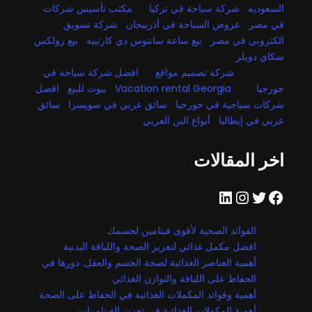
السعودية
شركة سياحة في تركيا
مكتب تأسيس شركات
في مصر
عروض السياحة في أذربيجان
شركة تسويق
الكتروني في مصر
بيع ساعة سانتوس دي كارتييه
بيع رولكس
سكاي دويلر
شركة تصميم مواقع
افضل شركة سياحة في
جورجيا
Vacation rental Georgia
بيوت للبيع
افضل
شركات سياحية في جورجيا
سائق عربي في سويسرا
سائق
عربي في إيطاليا
أنواع البن العربي
اخر المقالات
فيسبوك
تويتر
إنستجرام
لينكد إن
الفوائد الصحية لأقوى فيتامين لجسمك
افضل مكمل غذائي لتعزيز الصحة واللياقة البدنية
أهمية العناصر الغذائية لصحة الجسم والعقل: دورها في
الحفاظ على اللياقة والتوازن الغذائي
أهمية وفوائد المكملات الغذائية في الحفاظ على الصحة
أهمية المكملات الغذائية في تعزيز الفيتامينات