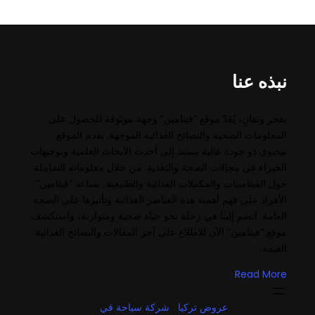
نبذه عنا
بفخر وتفانٍ، يُعَدّ موقع “فيتامين” وجهة موثوقة للحصول على
المعلومات الصحية والنصائح الغذائية الموجهة. يقدم الموقع
محتوى ذو جودة عالية يستند إلى أحدث الأبحاث العلمية وتوجيهات
الخبراء في مجالات الصحة والتغذية. من خلال معلوماته الشاملة
حول الفيتامينات والمكملات الغذائية والطبيعية، يساعد “فيتامين”
الأفراد على فهم أهمية هذه العناصر الغذائية وتأثيرها على الصحة
العامة. انضم إلينا في رحلة نحو حياة صحية ومتوازنة، واستكشف
موقع “فيتامين” الآن للاطلاع على آخر المقالات والنصائح الغذائية
القيمة.
Read More
عروض تركيا
شركة سياحة في