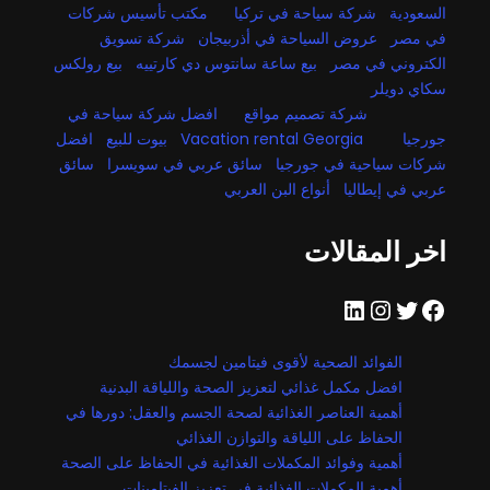
السعودية
شركة سياحة في تركيا
مكتب تأسيس شركات
في مصر
عروض السياحة في أذربيجان
شركة تسويق
الكتروني في مصر
بيع ساعة سانتوس دي كارتييه
بيع رولكس
سكاي دويلر
شركة تصميم مواقع
افضل شركة سياحة في
جورجيا
Vacation rental Georgia
بيوت للبيع
افضل
شركات سياحية في جورجيا
سائق عربي في سويسرا
سائق
عربي في إيطاليا
أنواع البن العربي
اخر المقالات
فيسبوك
تويتر
إنستجرام
لينكد إن
الفوائد الصحية لأقوى فيتامين لجسمك
افضل مكمل غذائي لتعزيز الصحة واللياقة البدنية
أهمية العناصر الغذائية لصحة الجسم والعقل: دورها في
الحفاظ على اللياقة والتوازن الغذائي
أهمية وفوائد المكملات الغذائية في الحفاظ على الصحة
أهمية المكملات الغذائية في تعزيز الفيتامينات