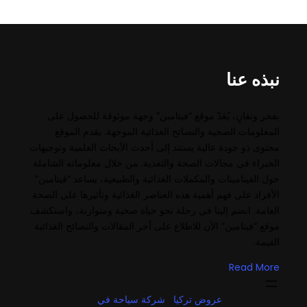
نبذه عنا
بفخر وتفانٍ، يُعَدّ موقع “فيتامين” وجهة موثوقة للحصول على
المعلومات الصحية والنصائح الغذائية الموجهة. يقدم الموقع
محتوى ذو جودة عالية يستند إلى أحدث الأبحاث العلمية وتوجيهات
الخبراء في مجالات الصحة والتغذية. من خلال معلوماته الشاملة
حول الفيتامينات والمكملات الغذائية والطبيعية، يساعد “فيتامين”
الأفراد على فهم أهمية هذه العناصر الغذائية وتأثيرها على الصحة
العامة. انضم إلينا في رحلة نحو حياة صحية ومتوازنة، واستكشف
موقع “فيتامين” الآن للاطلاع على آخر المقالات والنصائح الغذائية
القيمة.
Read More
عروض تركيا
شركة سياحة في