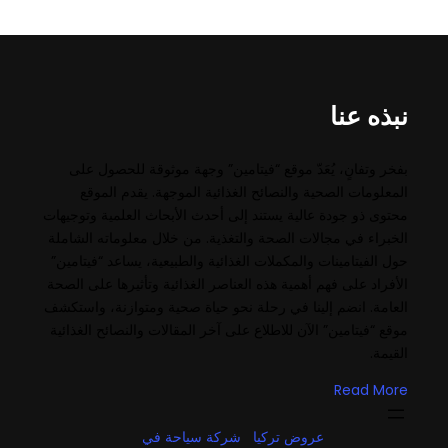
نبذه عنا
بفخر وتفانٍ، يُعَدّ موقع “فيتامين” وجهة موثوقة للحصول على
المعلومات الصحية والنصائح الغذائية الموجهة. يقدم الموقع
محتوى ذو جودة عالية يستند إلى أحدث الأبحاث العلمية وتوجيهات
الخبراء في مجالات الصحة والتغذية. من خلال معلوماته الشاملة
حول الفيتامينات والمكملات الغذائية والطبيعية، يساعد “فيتامين”
الأفراد على فهم أهمية هذه العناصر الغذائية وتأثيرها على الصحة
العامة. انضم إلينا في رحلة نحو حياة صحية ومتوازنة، واستكشف
موقع “فيتامين” الآن للاطلاع على آخر المقالات والنصائح الغذائية
القيمة.
Read More
عروض تركيا
شركة سياحة في