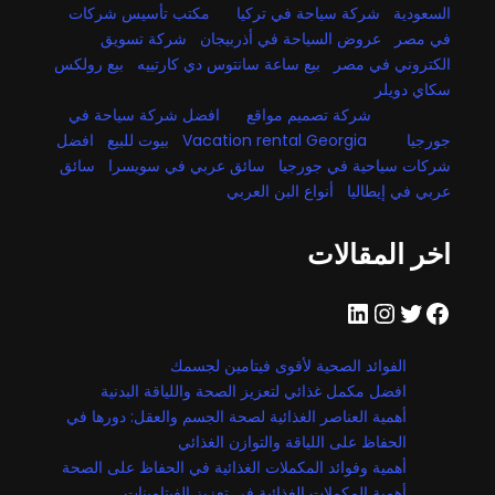
السعودية
شركة سياحة في تركيا
مكتب تأسيس شركات
في مصر
عروض السياحة في أذربيجان
شركة تسويق
الكتروني في مصر
بيع ساعة سانتوس دي كارتييه
بيع رولكس
سكاي دويلر
شركة تصميم مواقع
افضل شركة سياحة في
جورجيا
Vacation rental Georgia
بيوت للبيع
افضل
شركات سياحية في جورجيا
سائق عربي في سويسرا
سائق
عربي في إيطاليا
أنواع البن العربي
اخر المقالات
فيسبوك
تويتر
إنستجرام
لينكد إن
الفوائد الصحية لأقوى فيتامين لجسمك
افضل مكمل غذائي لتعزيز الصحة واللياقة البدنية
أهمية العناصر الغذائية لصحة الجسم والعقل: دورها في
الحفاظ على اللياقة والتوازن الغذائي
أهمية وفوائد المكملات الغذائية في الحفاظ على الصحة
أهمية المكملات الغذائية في تعزيز الفيتامينات