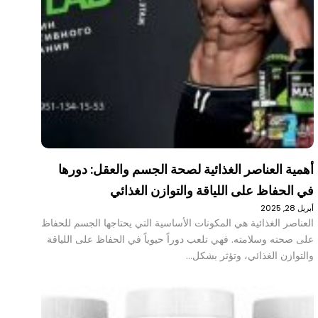
أهمية العناصر الغذائية لصحة الجسم والعقل: دورها
في الحفاظ على اللياقة والتوازن الغذائي
أبريل 28, 2025
العناصر الغذائية هي المكونات الأساسية التي يحتاجها الجسم للحفاظ
على صحته وسلامته. فهي تلعب دوراً حيوياً في الحفاظ على اللياقة
والتوازن الغذائي، وتؤثر بشكل…