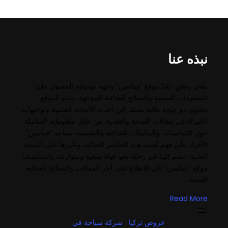
نبذه عنا
بفخر وتفانٍ، يُعَدّ موقع “فيتامين” وجهة موثوقة للحصول على
المعلومات الصحية والنصائح الغذائية الموجهة. يقدم الموقع
محتوى ذو جودة عالية يستند إلى أحدث الأبحاث العلمية وتوجيهات
الخبراء في مجالات الصحة والتغذية. من خلال معلوماته الشاملة
حول الفيتامينات والمكملات الغذائية والطبيعية، يساعد “فيتامين”
الأفراد على فهم أهمية هذه العناصر الغذائية وتأثيرها على الصحة
العامة. انضم إلينا في رحلة نحو حياة صحية ومتوازنة، واستكشف
موقع “فيتامين” الآن للاطلاع على آخر المقالات والنصائح الغذائية
القيمة.
Read More
عروض تركيا
شركة سياحة في