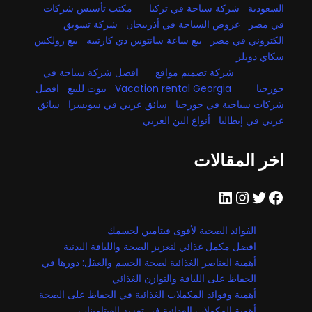
السعودية
شركة سياحة في تركيا
مكتب تأسيس شركات
في مصر
عروض السياحة في أذربيجان
شركة تسويق
الكتروني في مصر
بيع ساعة سانتوس دي كارتييه
بيع رولكس
سكاي دويلر
شركة تصميم مواقع
افضل شركة سياحة في
جورجيا
Vacation rental Georgia
بيوت للبيع
افضل
شركات سياحية في جورجيا
سائق عربي في سويسرا
سائق
عربي في إيطاليا
أنواع البن العربي
اخر المقالات
فيسبوك
تويتر
إنستجرام
لينكد إن
الفوائد الصحية لأقوى فيتامين لجسمك
افضل مكمل غذائي لتعزيز الصحة واللياقة البدنية
أهمية العناصر الغذائية لصحة الجسم والعقل: دورها في
الحفاظ على اللياقة والتوازن الغذائي
أهمية وفوائد المكملات الغذائية في الحفاظ على الصحة
أهمية المكملات الغذائية في تعزيز الفيتامينات