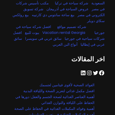
السعودية
شركة سياحة في تركيا
مكتب تأسيس شركات
في مصر
عروض السياحة في أذربيجان
شركة تسويق
الكتروني في مصر
بيع ساعة سانتوس دي كارتييه
بيع رولكس
سكاي دويلر
شركة تصميم مواقع
افضل شركة سياحة في
جورجيا
Vacation rental Georgia
بيوت للبيع
افضل
شركات سياحية في جورجيا
سائق عربي في سويسرا
سائق
عربي في إيطاليا
أنواع البن العربي
اخر المقالات
فيسبوك
تويتر
إنستجرام
لينكد إن
الفوائد الصحية لأقوى فيتامين لجسمك
افضل مكمل غذائي لتعزيز الصحة واللياقة البدنية
أهمية العناصر الغذائية لصحة الجسم والعقل: دورها في
الحفاظ على اللياقة والتوازن الغذائي
أهمية وفوائد المكملات الغذائية في الحفاظ على الصحة
أهمية المكملات الغذائية في تعزيز الفيتامينات