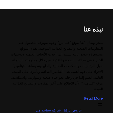
نبذه عنا
بفخر وتفانٍ، يُعَدّ موقع “فيتامين” وجهة موثوقة للحصول على
المعلومات الصحية والنصائح الغذائية الموجهة. يقدم الموقع
محتوى ذو جودة عالية يستند إلى أحدث الأبحاث العلمية وتوجيهات
الخبراء في مجالات الصحة والتغذية. من خلال معلوماته الشاملة
حول الفيتامينات والمكملات الغذائية والطبيعية، يساعد “فيتامين”
الأفراد على فهم أهمية هذه العناصر الغذائية وتأثيرها على الصحة
العامة. انضم إلينا في رحلة نحو حياة صحية ومتوازنة، واستكشف
موقع “فيتامين” الآن للاطلاع على آخر المقالات والنصائح الغذائية
القيمة.
Read More
عروض تركيا
شركة سياحة في