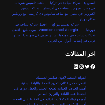
السعودية
شركة سياحة في تركيا
مكتب تأسيس شركات
في مصر
عروض السياحة في أذربيجان
شركة تسويق
الكتروني في مصر
بيع ساعة سانتوس دي كارتييه
بيع رولكس
سكاي دويلر
شركة تصميم مواقع
افضل شركة سياحة في
جورجيا
Vacation rental Georgia
بيوت للبيع
افضل
شركات سياحية في جورجيا
سائق عربي في سويسرا
سائق
عربي في إيطاليا
أنواع البن العربي
اخر المقالات
فيسبوك
تويتر
إنستجرام
لينكد إن
الفوائد الصحية لأقوى فيتامين لجسمك
افضل مكمل غذائي لتعزيز الصحة واللياقة البدنية
أهمية العناصر الغذائية لصحة الجسم والعقل: دورها في
الحفاظ على اللياقة والتوازن الغذائي
أهمية وفوائد المكملات الغذائية في الحفاظ على الصحة
أهمية المكملات الغذائية في تعزيز الفيتامينات