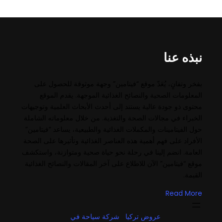
نبذه عنا
بفخر وتفانٍ، يُعَدّ موقع “فيتامين” وجهة موثوقة للحصول على
المعلومات الصحية والنصائح الغذائية الموجهة. يقدم الموقع
محتوى ذو جودة عالية يستند إلى أحدث الأبحاث العلمية وتوجيهات
الخبراء في مجالات الصحة والتغذية. من خلال معلوماته الشاملة
حول الفيتامينات والمكملات الغذائية والطبيعية، يساعد “فيتامين”
الأفراد على فهم أهمية هذه العناصر الغذائية وتأثيرها على الصحة
العامة. انضم إلينا في رحلة نحو حياة صحية ومتوازنة، واستكشف
موقع “فيتامين” الآن للاطلاع على آخر المقالات والنصائح الغذائية
القيمة.
Read More
عروض تركيا
شركة سياحة في